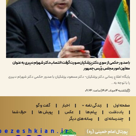
ور حکمی از سوی دکتر پزشکیان صورت گرفت؛ انتصاب دکتر شهرام دبیری به عنوان
 امور مجلس رئیس جمهور
ه اطلاع رسانی دکتر پزشکیان- دکتر مسعود پزشکیان با صدور حکمی دکتر شهرام دبیری
توجه به…
۱۴۰۳ | ساعت: ۰۹:۲۴
 اول
زندگی نامه
اخبار
گفت و گو
ادداشت
پیام ها
عکس
پویش ها
حرف شما
ندرسانه ای
رسانه های دیگر
Drpezeshkian.ir
تال امام خمینی (ره)