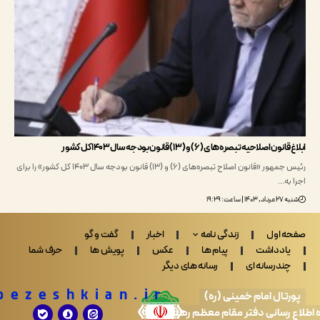
اصلاحیه تبصره‌های (۶) و (۱۳) قانون بودجه سال ۱۴۰۳ کل کشور
رئیس جمهور «قانون اصلاح تبصره‌های (6) و (13) قانون بودجه سال 1403 کل کشور» را برای
به…
ساعت: ۱۹:۲۹
 اول
زندگی نامه
اخبار
گفت و گو
ادداشت
پیام ها
عکس
پویش ها
حرف شما
ندرسانه ای
رسانه های دیگر
Drpezeshkian.ir
تال امام خمینی (ره)
 رسانی دفتر مقام معظم رهبری