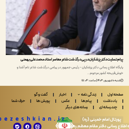
تسلیت دکتر پزشکیان در پی درگذشت شاعر معاصر استاد محمد علی بهمنی
ه اطلاع رسانی دکتر پزشکیان - رئیس جمهور در پیامی درگذشت شاعر نام آشنا و
ریحه کشور مرحوم…
ساعت: ۱۵:۰۴
 اول
زندگی نامه
اخبار
گفت و گو
ادداشت
پیام ها
عکس
پویش ها
حرف شما
ندرسانه ای
رسانه های دیگر
Drpezeshkian.ir
تال امام خمینی (ره)
 رسانی دفتر مقام معظم رهبری