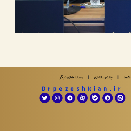
شما
چندرسانه ای
رسانه های دیگر
Drpezeshkian.ir