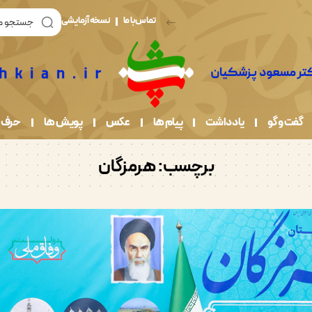
تماس با ما
نسخه آزمایشی
گفت و گو
یادداشت
پیام ها
عکس
پویش ها
حرف 
برچسب:
هرمزگان