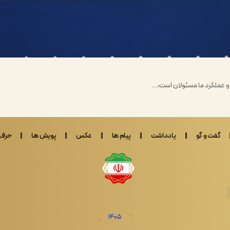
ر و عملکرد ما مسئولان است،…
گفت و گو
یادداشت
پیام ها
عکس
پویش ها
حرف 
1405