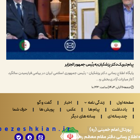
تبریک دکتر پزشکیان به رئیس جمهور الجزایر
ه اطلاع رسانی دکتر پزشکیان - رئیس جمهوری اسلامی ایران در پیامی فرارسیدن سالگرد
مبارزات آزادی‌بخش و…
 | ساعت: ۱۰:۳۳
 اول
زندگی نامه
اخبار
گفت و گو
ادداشت
پیام ها
عکس
پویش ها
حرف شما
ندرسانه ای
رسانه های دیگر
Drpezeshkian.ir
تال امام خمینی (ره)
 رسانی دفتر مقام معظم رهبری