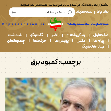
ر از حقوق ملت دفاع می‌کنیم و در برابر هیچ تهدیدی عقب‌نشینی نخواهیم کرد
ما
نسخه آزمایشی
اول
زندگی نامه
اخبار
گفت و گو
یادداشت
م ها
عکس
پویش ها
حرف شما
چندرسانه ای
نه های دیگر
برچسب:
کمبود برق