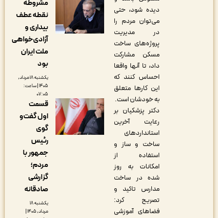
مشروطه
دیده شود، حتی
نقطه عطف
می‌توان مردم را
بیداری و
در مدیریت
آزادی‌خواهی
پروژه‌های ساخت
ملت ایران
مسکن مشارکت
بود
داد، تا آنها واقعا
احساس کنند که
یکشنبه ۱۸ مرداد,
۱۴۰۵ | ساعت:
این کارها متعلق
۰۷:۰۵
به خودشان است.
قسمت
دکتر پزشکیان بر
اول گفت‌و
رعایت آخرین
گوی
استانداردهای
رئیس
ساخت و ساز و
جمهور با
استفاده از
مردم؛
امکانات به روز
گزارشی
شده در ساخت
صادقانه
مدارس تاکید و
تصریح کرد:
یکشنبه ۱۸
فضاهای آموزشی
مرداد, ۱۴۰۵ |