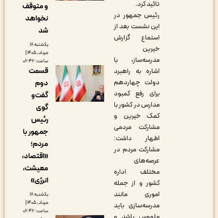
تاکید کرد.
و متوقف
رئیس جمهور در
نخواهد
این نشست بعد از
شد
استماع گزارش
یکشنبه ۱۸
خیرین
مرداد, ۱۴۰۵ |
مدرسه‌ساز، با
ساعت: ۰۶:۴۶
قسمت
اشاره به راهبرد
دولت چهاردهم
دوم
برای رفع کمبود
گفت‌و
مدارس در کشور با
گوی
کمک خیرین و
رئیس
مشارکت مردمی
جمهور با
اظهار داشت:
مردم؛
مشارکت مردم در
«اقتصاد،
عرصه‌های
معیشت،
مختلف اداره
انرژی»
کشور و از جمله
اموری مانند
یکشنبه ۱۸
مرداد, ۱۴۰۵ |
مدرسه‌سازی باید
ساعت: ۰۶:۴۶
ملموس باشد و