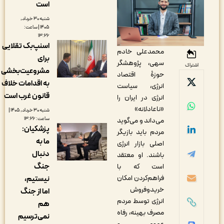
است
شنبه ۳۰ خرداد,
۱۴۰۵ | ساعت:
۱۳:۲۶
اسنپ‌بک تقلایی
محمدعلی خادم
برای
سهی، پژوهشگر
اشتراک
مشروعیت‌بخشی
حوزۀ اقتصاد
به اقدامات خلاف
انرژی، سیاست
قانون غرب است
انرژی در ایران را
«ناعادلانه»
شنبه ۳۰ خرداد, ۱۴۰۵ |
ساعت: ۱۳:۲۶
می‌داند و می‌گوید
پزشکیان:
مردم باید بازیگر
ما به
اصلی بازار انرژی
دنبال
باشند. او معتقد
جنگ
است که با
فراهم‌کردن امکان
نیستیم،
خریدوفروش
اما از جنگ
انرژی توسط مردم
هم
مصرف بهینه، رفاه
نمی‌ترسیم