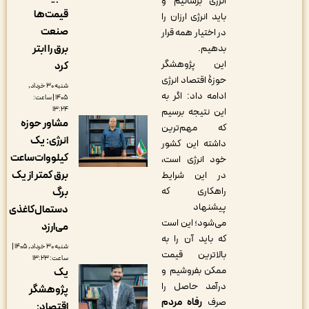
انرژی برسانیم و
قیمت‌ها
باید انرژی ارزان را
صنعت
در اختیار همه قرار
بدهیم.
برق را ابتر
این پژوهشگر
کرد
حوزۀ اقتصاد انرژی
شنبه ۳۰ خرداد,
ادامه داد: اگر به
۱۴۰۵ | ساعت:
۱۳:۲۴
این نتیجه برسیم
مشاور حوزه
که مهم‌ترین
انرژی: یک
داشته این کشور
کیلووات‌ساعت
خود انرژی است،
برق کمتر از یک
در این شرایط
راهکاری که
برگ
پیشنهاد
دستمال‌کاغذی
می‌شود؛ این است
می‌ارزد
که باید آن را به
شنبه ۳۰ خرداد, ۱۴۰۵ |
بالاترین قیمت
ساعت: ۱۳:۲۳
ممکن بفروشیم و
یک
درآمد حاصل را
پژوهشگر
صرف
رفاه مردم
اقتصاد: