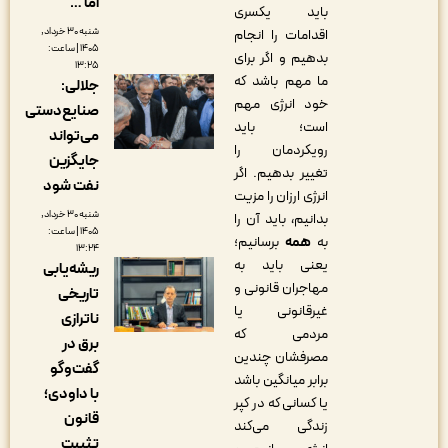
اما …
باید یکسری
شنبه ۳۰ خرداد,
اقدامات را انجام
۱۴۰۵ | ساعت:
بدهیم و اگر برای
۱۳:۲۵
ما مهم باشد که
جلالی:
خود انرژی مهم
صنایع‌دستی
است؛ باید
می‌تواند
رویکردمان را
جایگزین
تغییر بدهیم. اگر
نفت شود
انرژی ارزان را مزیت
شنبه ۳۰ خرداد,
بدانیم، باید آن را
۱۴۰۵ | ساعت:
به
همه
برسانیم؛
۱۳:۲۴
یعنی باید به
ریشه‌یابی
مهاجران قانونی و
تاریخی
غیرقانونی یا
ناترازی
مردمی که
برق در
مصرفشان چندین
گفت‌وگو
برابر میانگین باشد
با داودی؛
یا کسانی که در کپر
قانون
زندگی می‌کند
تثبیت