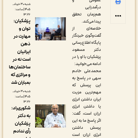
عمومی و
شنبه ۳۰ خرداد,
درآمدزایی
۱۴۰۵ | ساعت:
هم‌زمان تحقق
۱۳:۲۶
پزشکیان:
پیدا می‌کند.
خلاصه‌ای از
توان و
گفت‌وگوی خبرنگار
مهارت در
پایگاه اطلاع‌رسانی
ذهن
دکتر مسعود
ایرانیان
پزشکیان با او را در
است نه در
ادامه می‌خوانید:
ساختمان‌ها
محمدعلی خادم
و مراکزی که
سهی در پاسخ به
بمباران شد
این پرسش که
مهم‌ترین مزیت
شنبه ۳۰ خرداد,
۱۴۰۵ | ساعت:
ایران داشتن انرژی
۱۳:۲۶
یا داشتن انرژی
شکوری‌راد:
ارزان است، گفت:
به دکتر
اگر پاسخ ما به این
پزشکیان
پرسش داشتن
رأی ندادم
انرژی ارزان است