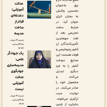
عدالت
برق به‌عنوان
آموزشی؛
نخستین واکنش
دغدغه‌ای
به بحران انرژی
فراتر از
عنوان کرد: در
شرایط سخت
ساخت
تحریمی بعد از
مدرسه
نفت مهم‌ترین
شنبه ۳۰ خرداد,
تأمین‌کنندگان ارز
۱۴۰۵ | ساعت:
۱۳:۲۲
کشور پتروشیمی و
یک جهادگر
فولاد هستند؛ این
علمی:
صنایع سوخت
مدرسه‌سازی
کشور را به چیز
جوابگوی
دیگری تبدیل
می‌کنند و
عدالت
محصول خود را
آموزشی
صادر می‌کنند. در
نیست
نهایت، سبب
شنبه ۳۰ خرداد,
ارزآوری می‌شوند.
۱۴۰۵ | ساعت:
بنابراین، از چنین
۱۳:۲۱