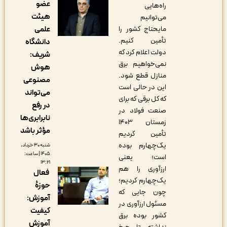
عضو
راه‌هایی
هیئت
می‌توانیم
مایحتاج کشور را
علمی
تأمین کنیم.
دانشگاه
دولت اعلام کرد که
شریف:
نمی‌خواهیم برق
هوش
منازل قطع شود.
مصنوعی
این در حالی است
می‌تواند
که کل برقی که برای
در رفع
صنعت فولاد در
نابرابری‌ها
زمستان ۱۴۰۳
مؤثر باشد
تأمین کردیم
یک‌چهارم بوده
شنبه ۳۰ خرداد,
۱۴۰۵ | ساعت:
است؛ یعنی
۱۳:۲۱
ارزآوری را هم
فعال
یک‌چهارم کردیم؛
حوزۀ
چون جایی که
آموزش:
مسئول ارزآوری در
کیفیت
کشور بوده برق
آموزش