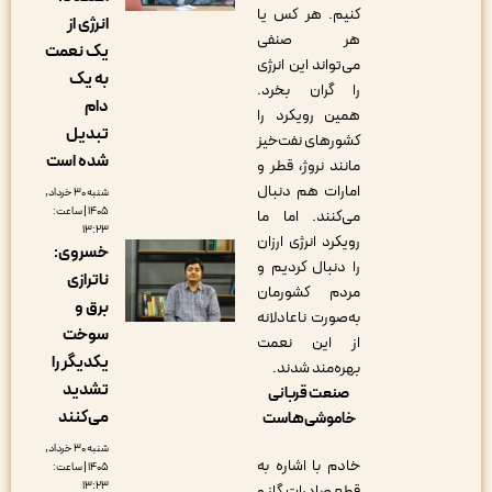
کنیم. هر کس یا
انرژی از
هر صنفی
یک نعمت
می‌تواند این انرژی
به یک
را گران بخرد.
دام
همین رویکرد را
تبدیل
کشورهای نفت‌خیز
شده است
مانند نروژ، قطر و
امارات هم دنبال
شنبه ۳۰ خرداد,
۱۴۰۵ | ساعت:
می‌کنند. اما ما
۱۳:۲۳
رویکرد انرژی ارزان
خسروی:
را دنبال کردیم و
ناترازی
مردم کشورمان
برق و
به‌صورت ناعادلانه
سوخت
از این نعمت
یکدیگر را
بهره‌مند شدند.
تشدید
صنعت قربانی
می‌کنند
خاموشی‌هاست
شنبه ۳۰ خرداد,
خادم با اشاره به
۱۴۰۵ | ساعت:
۱۳:۲۳
قطع صادرات گاز و