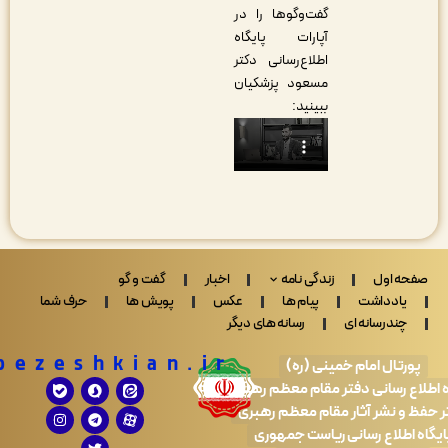
گفت‌وگوها را در
آپارات پایگاه
اطلاع‌رسانی دکتر
مسعود پزشکیان
ببینید:
 اول
زندگی نامه
اخبار
گفت و گو
ادداشت
پیام ها
عکس
پویش ها
حرف شما
ندرسانه ای
رسانه های دیگر
Drpezeshkian.ir
تال امام خمینی (ره)
 رسانی دفتر مقام معظم رهبری
 نشر آثار مقام معظم رهبری
طلاع رسانی ریاست جمهوری