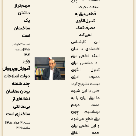
نداشته تا چرخ
مهم‌تر از
صنعت بچرخد.
داشتن
قطعی برق به
یک
کنترل الگوی
مصرف کمک
ساختمان
نمی‌کند
است
این کارشناس
شنبه ۳۰ خرداد,
اقتصادی با بیان
۱۴۰۵ | ساعت:
۱۳:۲۱
اینکه قطعی برق
وزیر
راه مناسبی برای
آموزش‌وپرورش
کنترل الگوی
دولت اصلاحات:
مصرف انرژی
چند شغله
نیست تشریح کرد:
حتی با این شیوه
بودن معلمان
ما برق ارزان را به
نشانه‌ای از
دست مردم
بی‌عدالتی
نرساندیم، چون
ساختاری است
برق قطع می‌شود
شنبه ۳۰ خرداد, ۱۴۰۵ |
و این قطعی برای
ساعت: ۱۳:۲۱
همه اتفاق