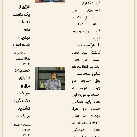
قیمت‌گذاری
انرژی از
دستوری برق
یک نعمت
است. از ابتدای
به یک
انقلاب تاکنون،
دام
قیمت برق با وجود
تبدیل
تورم
شده است
افسارگسیخته،
کاهش پیدا کرده
شنبه ۳۰ خرداد,
است. در سال
۱۴۰۵ | ساعت:
۱۳:۲۳
ابتدایی انقلاب، هر
خسروی:
کیلووات‌ساعت
ناترازی
برق حدود دو
برق و
ریال بود. با
سوخت
احتساب تورم، این
یکدیگر را
عدد باید معادل
تشدید
حدود دو هزار
تومان در سال
می‌کنند
۱۴۰۳ باشد، اما در
شنبه ۳۰ خرداد,
عمل، میانگین
۱۴۰۵ | ساعت:
۱۳:۲۳
قیمت برق در