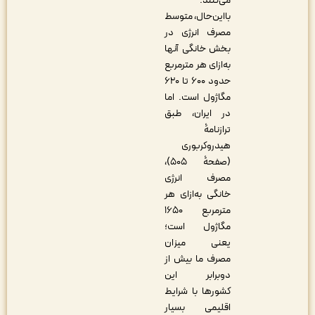
می‌کنند.
بااین‌حال، متوسط
مصرف انرژی در
بخش خانگی آنها
به‌ازای هر مترمربع
حدود ۶۰۰ تا ۶۲۰
مگاژول است. اما
در ایران، طبق
ترازنامۀ
هیدروکربوری
(صفحۀ ۵۰۵)،
مصرف انرژی
خانگی به‌ازای هر
مترمربع ۱۶۵۰
مگاژول است؛
یعنی میزان
مصرف ما بیش از
دوبرابر این
کشورها با شرایط
اقلیمی بسیار