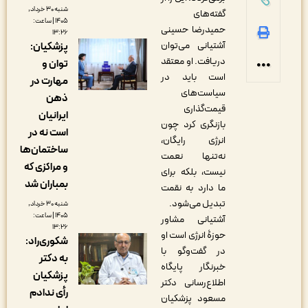
شنبه ۳۰ خرداد,
گفته‌های
۱۴۰۵ | ساعت:
حمیدرضا حسینی
۱۳:۲۶
آشتیانی می‌توان
پزشکیان:
دریافت. او معتقد
توان و
است باید در
مهارت در
سیاست‌های
ذهن
قیمت‌گذاری
ایرانیان
بازنگری کرد چون
است نه در
انرژی رایگان،
ساختمان‌ها
نه‌تنها نعمت
و مراکزی که
نیست، بلکه برای
بمباران شد
ما دارد به نقمت
تبدیل می‌شود.
شنبه ۳۰ خرداد,
۱۴۰۵ | ساعت:
آشتیانی مشاور
۱۳:۲۶
حوزۀ انرژی است او
شکوری‌راد:
در گفت‌وگو با
به دکتر
خبرنگار پایگاه
پزشکیان
اطلاع‌رسانی دکتر
رأی ندادم
مسعود پزشکیان