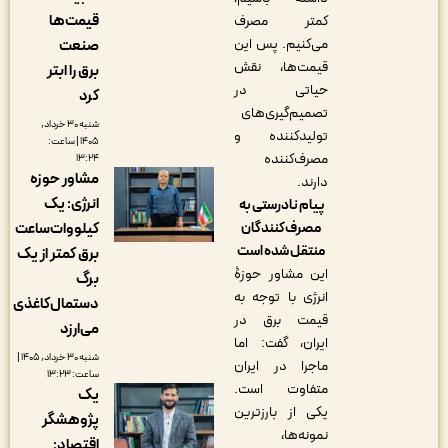
قیمت‌ها
کمتر مصرف
می‌کنیم. پس این
صنعت
قیمت‌ها، نقش
برق را ابتر
حیاتی در
کرد
تصمیم‌گیری‌های
شنبه ۳۰ خرداد,
تولیدکننده و
۱۴۰۵ | ساعت:
مصرف‌کننده
۱۳:۲۴
مشاور حوزه
دارند.
انرژی: یک
پیام نادرستی به
مصرف‌کنندگان
کیلووات‌ساعت
منتقل شده است
برق کمتر از یک
این مشاور حوزۀ
برگ
انرژی با توجه‌ به
دستمال‌کاغذی
قیمت برق در
می‌ارزد
ایران، گفت: اما
شنبه ۳۰ خرداد, ۱۴۰۵ |
ماجرا در ایران
ساعت: ۱۳:۲۳
متفاوت است.
یک
یکی از بارزترین
پژوهشگر
نمونه‌ها،
اقتصاد: