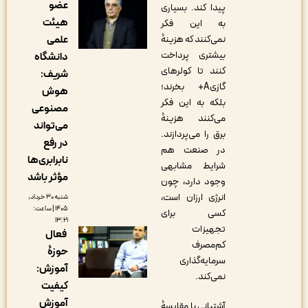
عضو
پیدا کند. بسیاری
هیئت
به این فکر
نمی‌کنند که هزینۀ
علمی
بیشتری پرداخت
دانشگاه
کنند تا کولرهای
شریف:
گازیA+ بخرند؛
هوش
بلکه به این فکر
مصنوعی
می‌کنند هزینۀ
می‌تواند
برق را می‌پردازند.
در رفع
در صنعت هم
نابرابری‌ها
شرایط مشابهی
مؤثر باشد
وجود دارد، چون
انرژی ارزان است،
شنبه ۳۰ خرداد,
۱۴۰۵ | ساعت:
کسی برای
۱۳:۲۱
تجهیزات
فعال
کم‌مصرف
حوزۀ
سرمایه‌گذاری
آموزش:
نمی‌کند.
کیفیت
آموزش
آشتیانی با مقایسۀ