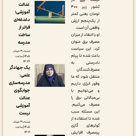
عدالت
کشور زیر ۴۰۰
آموزشی؛
تومان یعنی کمتر
دغدغه‌ای
از یک‌پنجم ارزش
فراتر از
واقعی آن است.
او با انتقاد از میزان
ساخت
مصرف برق عنوان
مدرسه
کرد: این سیاست
شنبه ۳۰ خرداد,
باعث شده تا پیام
۱۴۰۵ | ساعت:
۱۳:۲۲
نادرستی به
یک جهادگر
مصرف‌کنندگان
علمی:
منتقل شود که ما
مدرسه‌سازی
وفور انرژی داریم
جوابگوی
و می‌توانیم با
بی‌مبالاتی برق را
عدالت
مصرف می‌کنیم.
آموزشی
این مسئله سبب
نیست
شده تا استفاده از
شنبه ۳۰ خرداد,
کولرهای گازی
۱۴۰۵ | ساعت:
پرمصرف افزایش
۱۳:۲۱