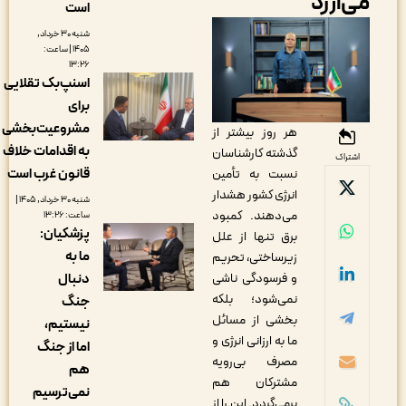
ی‌ارزد
است
شنبه ۳۰ خرداد,
۱۴۰۵ | ساعت:
۱۳:۲۶
اسنپ‌بک تقلایی
برای
مشروعیت‌بخشی
هر روز بیشتر از
به اقدامات خلاف
گذشته کارشناسان
اشتراک
قانون غرب است
نسبت به تأمین
انرژی کشور هشدار
شنبه ۳۰ خرداد, ۱۴۰۵ |
می‌دهند. کمبود
ساعت: ۱۳:۲۶
پزشکیان:
برق تنها از علل
ما به
زیرساختی، تحریم
و فرسودگی ناشی
دنبال
نمی‌شود؛ بلکه
جنگ
بخشی از مسائل
نیستیم،
ما به ارزانی انرژی و
اما از جنگ
مصرف بی‌رویه
هم
مشترکان هم
نمی‌ترسیم
برمی‌گردد. این را از