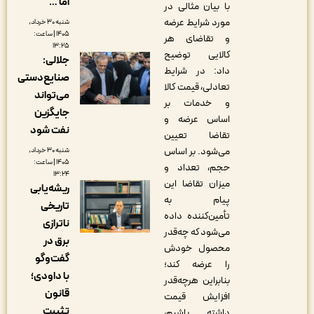
اما …
با بیان مثالی در
مورد شرایط عرضه
شنبه ۳۰ خرداد,
۱۴۰۵ | ساعت:
و تقاضای هر
۱۳:۲۵
کالایی توضیح
جلالی:
داد: در شرایط
صنایع‌دستی
تعادلی، قیمت کالا
می‌تواند
و خدمات بر
جایگزین
اساس عرضه و
نفت شود
تقاضا تعیین
می‌شود. بر اساس
شنبه ۳۰ خرداد,
۱۴۰۵ | ساعت:
حجم، تعداد و
۱۳:۲۴
میزان تقاضا این
ریشه‌یابی
پیام به
تاریخی
تأمین‌کننده داده
ناترازی
می‌شود که چه‌قدر
برق در
محصول خودش
گفت‌وگو
را عرضه کند؛
با داودی؛
بنابراین هرچه‌قدر
قانون
افزایش قیمت
تثبیت
داشته باشیم،