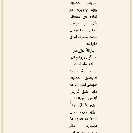
افزایش مصرف
برق، به‌ویژه در
زمان اوج مصرف،
یکی از عوامل
اصلی بالابودن
شدت مصرف انرژی
ما باشد.
یارانۀ انرژی بار
سنگینی بر دوش
اقتصاد است
او با اشاره به
آمارهای مصرف
جهانی انرژی ادامه
داد: طبق گزارش
آژانس بین‌المللی
انرژی (IEA)، یارانۀ
انرژی ایران در سال
۲۰۲۳ به حدود ۸۰
میلیارد دلار
رسیده است؛ این