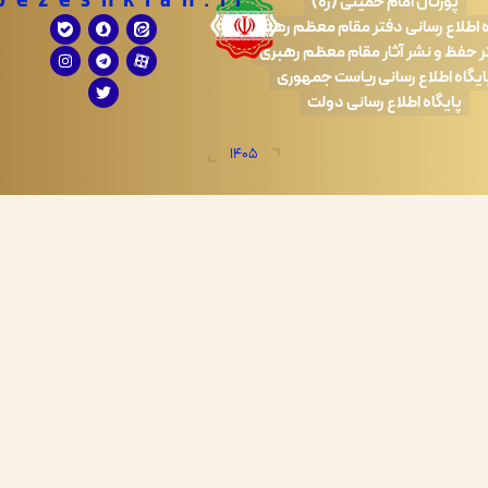
Drpezeshkian.ir
تال امام خمینی (ره)
 رسانی دفتر مقام معظم رهبری
 نشر آثار مقام معظم رهبری
طلاع رسانی ریاست جمهوری
اه اطلاع رسانی دولت
1405