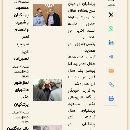
ساعت: ۰۵:۴۱
پزشکیان در میان
اشتراک
مسعود
سرخ‌پوشان هلال
پزشکیان
احمر بارها و بارها
و شهید
حضور داشته
والامقام
است. آخرین بار
امیر
به‌عنوان
سرتیپ
رئیس‌جمهور در
همایش
عزیز
گرامی‌داشت هفتۀ
نصیرزاده
هلال احمر بود اما
شنبه ۳۰ خرداد,
پیشتر یک سال
۱۴۰۵ | ساعت:
قبل در نجف با
۱۳:۲۹
نماز ظهر
آنها همراه شد.
عاشورای
به گزارش خبرنگار
دکتر
پایگاه اطلاع‌رسانی
دکتر مسعود
پزشکیان
پزشکیان، سال
شنبه ۳۰ خرداد,
گذشته دکتر
۱۴۰۵ | ساعت:
۱۳:۲۵
پزشکیان در
بانی بزرگترین