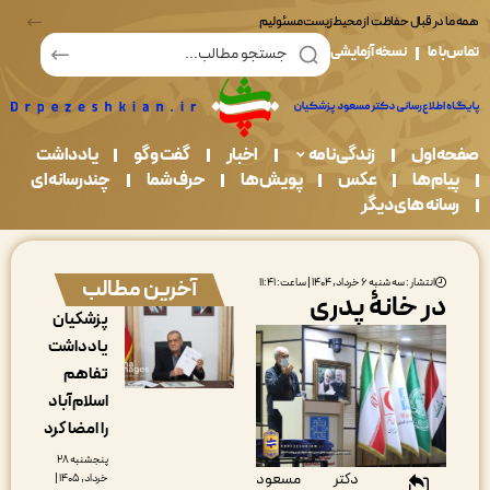
در قبال حفاظت از محیط زیست مسئولیم
ما
نسخه آزمایشی
اول
زندگی نامه
اخبار
گفت و گو
یادداشت
م ها
عکس
پویش ها
حرف شما
چندرسانه ای
نه های دیگر
آخرین مطالب
انتشار : سه شنبه ۶ خرداد, ۱۴۰۴ | ساعت: ۱۱:۴۱
ر خانۀ پدری
پزشکیان
یادداشت
تفاهم
اسلام‌آباد
را امضا کرد
پنجشنبه ۲۸
دکتر مسعود
خرداد, ۱۴۰۵ |