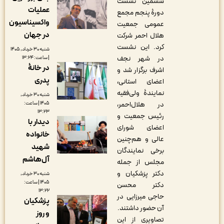
ششمین نشست
عملیات
دورۀ پنجم مجمع
واکسیناسیون
عمومی جمعیت
در جهان
هلال احمر شرکت
کرد. این نشست
شنبه ۳۰ خرداد, ۱۴۰۵
در شهر نجف
| ساعت: ۱۳:۲۴
در خانۀ
اشرف برگزار شد و
پدری
اعضای‌ استانی،
نمایندۀ ولی‌فقیه
شنبه ۳۰ خرداد,
۱۴۰۵ | ساعت:
در هلال‌احمر،
۱۳:۲۳
رئیس جمعیت و
دیدار با
اعضای شورای
خانواده
‌عالی و هم‌چنین
شهید
برخی نمایندگان
آل‌هاشم
مجلس از جمله
دکتر پزشکیان و
شنبه ۳۰ خرداد,
۱۴۰۵ | ساعت:
دکتر محسن
۱۳:۲۲
حاجی میرزایی در
پزشکیان
آن حضور داشتند.
و روز
تصاویری از این