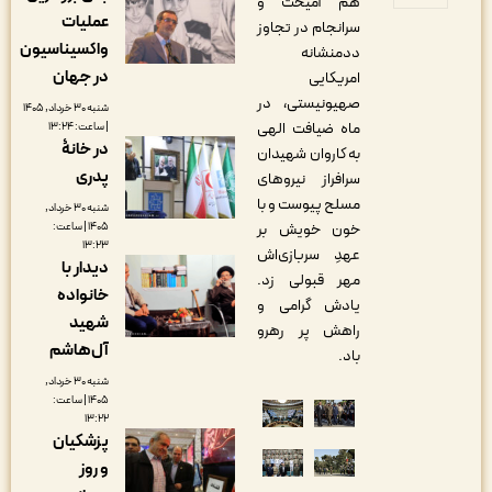
هم آمیخت و
عملیات
سرانجام در تجاوز
واکسیناسیون
ددمنشانه
در جهان
امریکایی
صهیونیستی، در
شنبه ۳۰ خرداد, ۱۴۰۵
ماه ضیافت الهی
| ساعت: ۱۳:۲۴
در خانۀ
به کاروان شهیدان
پدری
سرافراز نیروهای
مسلح پیوست و با
شنبه ۳۰ خرداد,
۱۴۰۵ | ساعت:
خون خویش بر
۱۳:۲۳
عهدِ سربازی‌اش
دیدار با
مهر قبولی زد.
خانواده
یادش گرامی و
شهید
راهش پر رهرو
آل‌هاشم
باد.
شنبه ۳۰ خرداد,
۱۴۰۵ | ساعت:
۱۳:۲۲
پزشکیان
و روز