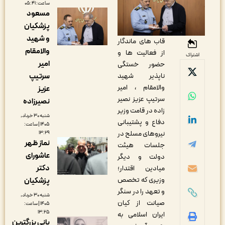
ساعت: ۰۵:۴۱
مسعود
پزشکیان
و شهید
قاب های ماندگار
والامقام
از فعالیت ها و
اشتراک
امیر
حضور خستگی
سرتیپ
ناپذیر شهید
والامقام ، امیر
عزیز
سرتیپ عزیز نصیر
نصیرزاده
زاده در قامت وزیر
شنبه ۳۰ خرداد,
دفاع و پشتیبانی
۱۴۰۵ | ساعت:
نیروهای مسلح در
۱۳:۲۹
نماز ظهر
جلسات هیئت
عاشورای
دولت و دیگر
دکتر
میادین اقتدار؛
وزیری که تخصص
پزشکیان
و تعهد را در سنگر
شنبه ۳۰ خرداد,
صیانت از کیان
۱۴۰۵ | ساعت:
۱۳:۲۵
ایران اسلامی به
بانی بزرگترین