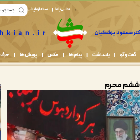
تماس با ما
نسخه آزمایشی
گفت و گو
یادداشت
پیام ها
عکس
پویش ها
حرف 
 ششم محرم