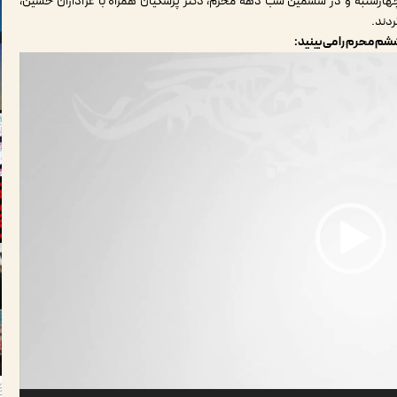
 چهارشنبه و در ششمین شب دهه محرم، دکتر پزشکیان همراه با عزاداران حسین،
ردند.
م محرم ‌را می‌بینید: