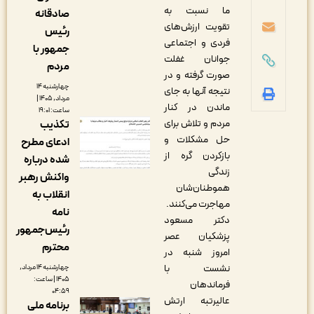
ما نسبت به
صادقانه
تقویت ارزش‌های
رئیس
فردی و اجتماعی
جمهور با
جوانان غفلت
مردم
صورت گرفته و در
چهارشنبه ۱۴
نتیجه آنها به جای
مرداد, ۱۴۰۵ |
ماندن در کنار
ساعت: ۱۹:۰۱
مردم و تلاش برای
تکذیب
حل مشکلات و
ادعای مطرح
بازکردن گره از
شده درباره
زندگی
واکنش رهبر
هموطنان‌شان
انقلاب به
مهاجرت می‌کنند.
نامه
دکتر مسعود
رئیس‌جمهور
پزشکیان عصر
محترم
امروز شنبه در
نشست با
چهارشنبه ۱۴ مرداد,
۱۴۰۵ | ساعت:
فرماندهان
۰۴:۵۹
عالیرتبه ارتش
برنامه ملی