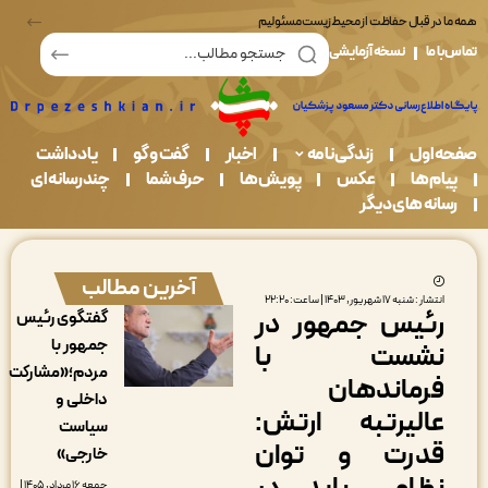
در قبال حفاظت از محیط زیست مسئولیم
ما
نسخه آزمایشی
اول
زندگی نامه
اخبار
گفت و گو
یادداشت
م ها
عکس
پویش ها
حرف شما
چندرسانه ای
نه های دیگر
آخرین مطالب
ار : شنبه ۱۷ شهریور, ۱۴۰۳ | ساعت: ۲۲:۲۰
ئیس جمهور در
گفتگوی رئیس
جمهور با
شست با
مردم؛«مشارکت
رماندهان
داخلی و
الیرتبه ارتش:
سیاست
درت و توان
خارجی»
جمعه ۱۶ مرداد, ۱۴۰۵ |