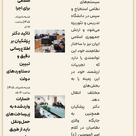
اسلامی
سیستم‌های
برای اجرا
نظامی استخراج و
سپس در دانشگاه
شنبه ۱۰ مرداد,
تدریس و تئوریزه
۱۴۰۵ | ساعت:
۰۶:۱۲
می‌شود و ارتش
تاکید دکتر
جمهوری اسلامی
پزشکیان بر
ایران نیز با ساختار
اطلاع‌رسانی
نظام‌مند خود این
دقیق و
توانمندی را دارد
تبیین
که تجربیات
دستاوردهای
ارزشمند خود در
این زمینه را به
دولت
بخش‌های
شنبه ۱۰ مرداد, ۱۴۰۵ |
مختلف انتقال
ساعت: ۰۵:۱۲
خسارات
دهد.
واردشده به
دکتر پزشکیان
همچنین به
زیرساخت‌های
جایگاه والای
حمل‌ونقل
نظامیان در کلام
باید از طریق
امیر المومنین (ع)