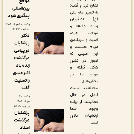
مراجع
اشاره کرد و گفت‌:
بین‌المللی
به تعبیر امام علی
پیگیری شود
(ع) لشکریان
یکشنبه ۴ مرداد, ۱۴۰۵
زینت جامعه و
| ساعت: ۱۳:۳۴
موجب عزت،
دکتر
امنیت و سربلندی
پزشکیان
مردم هستند و
در پیامی
این امنیتی که
درگذشت
امروز در کشور
زنده یاد
شکل گرفته و
اکبر عبدی
مردم ما در
را تسلیت
بخش‌های
گفت
مختلف در امنیت
کامل در حال
یکشنبه ۴
فعالیتند، از برکت
مرداد, ۱۴۰۵ |
ساعت: ۱۳:۳۲
وجود شما
پزشکیان
ارتشیان دلاور
درگذشت
است.
استاد