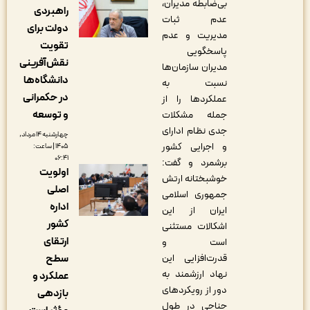
بی‌ضابطه مدیران،
راهبردی
عدم ثبات
دولت برای
مدیریت و عدم
تقویت
پاسخگویی
نقش‌آفرینی
مدیران سازمان‌ها
دانشگاه‌ها
نسبت به
در حکمرانی
عملکردها را از
و توسعه
جمله مشکلات
جدی نظام ادارای
چهارشنبه ۱۴ مرداد,
و اجرایی کشور
۱۴۰۵ | ساعت:
۰۶:۴۱
برشمرد و گفت:
اولویت
خوشبختانه ارتش
اصلی
جمهوری اسلامی
اداره
ایران از این
کشور
اشکالات مستثنی
ارتقای
است و
قدرت‌افزایی این
سطح
نهاد ارزشمند به
عملکرد و
دور از رویکردهای
بازدهی
جناحی در طول