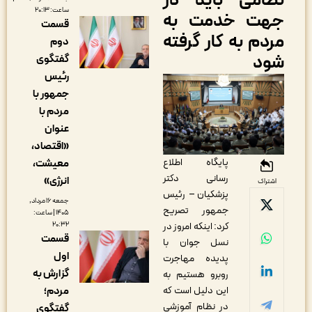
ظامی باید در
ساعت: ۲۰:۱۳
هت خدمت به
قسمت
ردم به کار گرفته
دوم
ود
گفتگوی
رئیس
جمهور با
مردم با
عنوان
«اقتصاد،
پایگاه اطلاع
معیشت،
رسانی دکتر
انرژی»
اشتراک
پزشکیان – رئیس
جمعه ۱۶ مرداد,
جمهور تصریح
۱۴۰۵ | ساعت:
کرد: اینکه امروز در
۲۰:۳۲
قسمت
نسل جوان با
اول
پدیده مهاجرت
گزارش به
روبرو هستیم به
این دلیل است که
مردم؛
در نظام آموزشی
گفتگوی