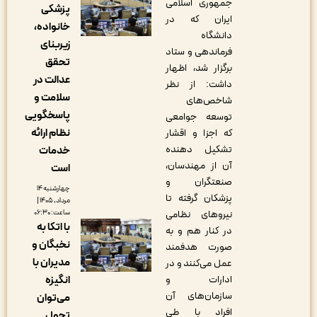
جمهوری اسلامی
پزشکی
ایران که در
خانواده،
دانشگاه
زیربنای
فرماندهی و ستاد
تحقق
برگزار شد، اظهار
عدالت در
داشت: از نظر
سلامت و
شاخص‌های
پاسخگویی
توسعه جوامعی
نظام ارائه
که اجزا و اقشار
تشکیل دهنده
خدمات
آن از مهندسان،
است
صنعتگران و
چهارشنبه ۱۴
پزشکان گرفته تا
مرداد, ۱۴۰۵ |
نیروهای نظامی
ساعت: ۰۶:۳۰
با اتکا به
در کنار هم و به
نخبگان و
صورت هدفمند
مدیران با
عمل می‌کنند و در
ادارات و
انگیزه
سازمان‌های آن
می‌توان
افراد با طی
تحول