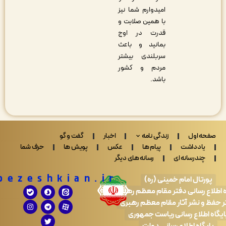
امیدوارم شما نیز
با همین صلابت و
قدرت در اوج
بمانید و باعث
سربلندی بیشتر
مردم و کشور
باشد.
 اول
زندگی نامه
اخبار
گفت و گو
ادداشت
پیام ها
عکس
پویش ها
حرف شما
ندرسانه ای
رسانه های دیگر
Drpezeshkian.ir
تال امام خمینی (ره)
 رسانی دفتر مقام معظم رهبری
 نشر آثار مقام معظم رهبری
طلاع رسانی ریاست جمهوری