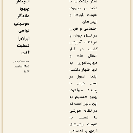
اسپندار
دکتر پزشکیان با
تاکید بر ضرورت
چهره
تقویت باورها و
ماندگار
ارزش‌های
موسیقی
اجتماعی و فردی
نواحی
در نسل جوان و
ایران را
در نظام آموزشی
تسلیت
کشور، در کنار
گفت
انتقال علم و
جمعه ۲ مرداد,
مهارت‌آموزی به
۱۴۰۵ | ساعت:
آنها اظهار داشت:
۱۰:۱۳
اینکه امروز در
نسل جوان با
پدیده مهاجرت
روبرو هستیم به
این دلیل است که
در نظام آموزشی
ما نسبت به
تقویت ارزش‌های
فردی و اجتماعی