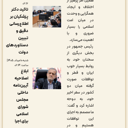
همین امر پرهیز از
۰۶:۱۶
اختلاف و ایجاد
تاکید دکتر
همگرایی و وحدت
پزشکیان بر
در میان امت
اطلاع‌رسانی
اسلامی را بسیار
دقیق و
ضروری و با
تبیین
اهمیت می‌سازد.
دستاوردهای
رئیس جمهور در
دولت
بخش دیگری از
سخنان خود به
شنبه ۱۰ مرداد, ۱۴۰۵ |
ساعت: ۰۶:۱۴
روابط بسیار خوب
ابلاغ
ایران و قطر و
اصلاحیه
توافقات صورت
آیین‌نامه
گرفته میان دو
داخلی
کشور در سفر اخیر
خود به دوحه
مجلس
اشاره کرد و گفت:
شورای
ما مصمم به اجرای
اسلامی
این توافقات
برای اجرا
هستیم و در