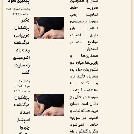
پیگیری شود
لبنان و همچنین
ضرورت حفظ
یکشنبه ۴ مرداد, ۱۴۰۵
تمامیت ارضی
| ساعت: ۱۳:۳۴
دکتر
سوریه با جمهوری
پزشکیان
اسلامی ایران
در پیامی
دارای اشتراک
مواضع است، بر
درگذشت
استمرار
زنده یاد
همکاری‌ها و
اکبر عبدی
رایزنی‌ها میان دو
را تسلیت
کشور برای حل این
گفت
مسایل تأکید کرد
یکشنبه ۴
و گفت: ما
مرداد, ۱۴۰۵ |
معتقدیم آنچه در
ساعت: ۱۳:۳۲
سوریه در حال رخ
پزشکیان
دادن است نشان
درگذشت
می‌دهد که ثبات و
استاد
امنیت در سوریه
اسپندار
حاصل نمی‌شود
چهره
مگر با گفتگو و راه