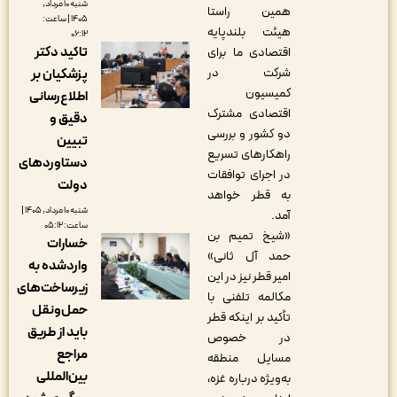
شنبه ۱۰ مرداد,
همین راستا
۱۴۰۵ | ساعت:
هیئت بلندپایه
۰۶:۱۲
تاکید دکتر
اقتصادی ما برای
شرکت در
پزشکیان بر
کمیسیون
اطلاع‌رسانی
اقتصادی مشترک
دقیق و
دو کشور و بررسی
تبیین
راهکارهای تسریع
دستاوردهای
در اجرای توافقات
دولت
به قطر خواهد
شنبه ۱۰ مرداد, ۱۴۰۵ |
آمد.
ساعت: ۰۵:۱۲
«شیخ تمیم بن
خسارات
حمد آل ثانی»
واردشده به
امیر قطر نیز در این
زیرساخت‌های
مکالمه تلفنی با
حمل‌ونقل
تأکید بر اینکه قطر
باید از طریق
در خصوص
مراجع
مسایل منطقه
بین‌المللی
به‌ویژه درباره غزه،