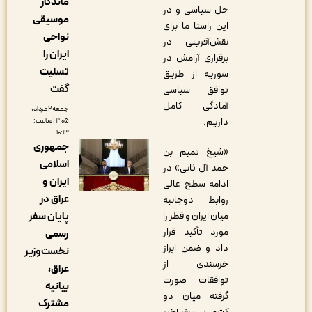
ماندگار
حل سیاسی و در
موسیقی
این راستا ما برای
نواحی
نقش‌آفرینی در
ایران را
برقراری آرامش در
تسلیت
سوریه از طریق
گفت
توافق سیاسی
آمادگی کامل
جمعه ۲ مرداد,
داریم.
۱۴۰۵ | ساعت:
۱۰:۱۳
جمهوری
«شیخ تمیم بن
اسلامی
حمد آل ثانی» در
ایران و
ادامه سطح عالی
عراق در
روابط دوجانبه
پایان سفر
میان ایران و قطر را
مورد تأکید قرار
رسمی
داد و ضمن ابراز
نخست‌وزیر
خرسندی از
عراق،
توافقات صورت
بیانیه
گرفته میان دو
مشترک