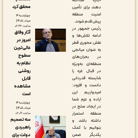
اجازه مداخله
محقق کرد
دهند برای تأمین
امنیت منطقه
چهارشنبه ۱۴
پیش قدم شوند.
مرداد, ۱۴۰۵ |
ساعت: ۰۶:۲۶
رئیس جمهور در
آثار وفاق
ادامه تلاش‌ها و
امروز در
نقش محوری قطر
عالی‌ترین
به عنوان میانجی
سطوح
در بحران‌های
نظام به
منطقه‌ای به‌ویژه
روشنی
در قبال غزه را
شایسته قدردانی
قابل
دانست و افزود:
مشاهده
امیدواریم این
است
اراده و عزم شما
چهارشنبه ۱۴
در ایجاد صلح در
مرداد, ۱۴۰۵ |
منطقه استمرار
ساعت: ۰۶:۰۹
سه تصمیم
داشته باشد و
راهبردی
بتوانیم با کمک
دولت برای
یکدیگر ضمن