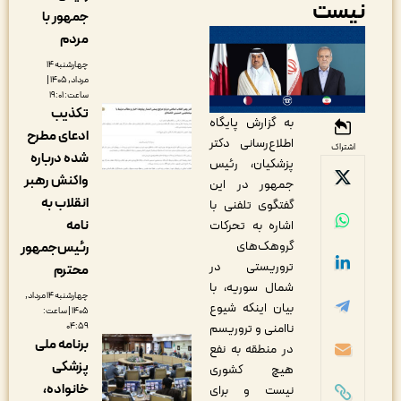
یست
جمهور با
مردم
چهارشنبه ۱۴
مرداد, ۱۴۰۵ |
ساعت: ۱۹:۰۱
تکذیب
به گزارش پایگاه
ادعای مطرح
اطلاع‌رسانی دکتر
اشتراک
شده درباره
پزشکیان، رئیس
واکنش رهبر
جمهور در این
انقلاب به
گفتگوی تلفنی با
نامه
اشاره به تحرکات
گروهک‌های
رئیس‌جمهور
تروریستی در
محترم
شمال سوریه، با
چهارشنبه ۱۴ مرداد,
بیان اینکه شیوع
۱۴۰۵ | ساعت:
۰۴:۵۹
ناامنی و تروریسم
برنامه ملی
در منطقه به نفع
پزشکی
هیچ کشوری
خانواده،
نیست و برای