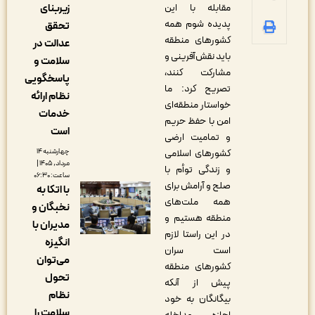
زیربنای
مقابله با این
پدیده شوم همه
تحقق
کشورهای منطقه
عدالت در
باید نقش‌آفرینی و
سلامت و
مشارکت کنند،
پاسخگویی
تصریح کرد‌: ما
نظام ارائه
خواستار منطقه‌ای
خدمات
امن با حفظ حریم
است
و تمامیت ارضی
چهارشنبه ۱۴
کشورهای اسلامی
مرداد, ۱۴۰۵ |
و زندگی توأم با
ساعت: ۰۶:۳۰
صلح و آرامش برای
با اتکا به
همه ملت‌های
نخبگان و
منطقه هستیم و
مدیران با
در این راستا لازم
انگیزه
است سران
می‌توان
کشورهای منطقه
تحول
پیش از آنکه
نظام
بیگانگان به خود
سلامت را