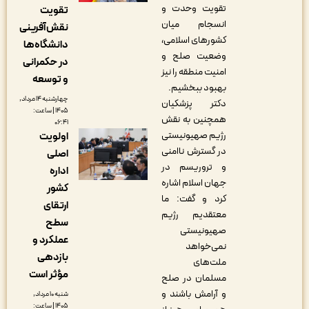
تقویت وحدت و
تقویت
انسجام میان
نقش‌آفرینی
کشورهای اسلامی،
دانشگاه‌ها
وضعیت صلح و
در حکمرانی
امنیت منطقه را نیز
و توسعه
بهبود ببخشیم.
چهارشنبه ۱۴ مرداد,
دکتر پزشکیان
۱۴۰۵ | ساعت:
همچنین به نقش
۰۶:۴۱
رژیم صهیونیستی
اولویت
در گسترش ناامنی
اصلی
و تروریسم در
اداره
جهان اسلام اشاره
کشور
کرد و گفت‌: ما
ارتقای
معتقدیم رژیم
سطح
صهیونیستی
عملکرد و
نمی‌خواهد
بازدهی
ملت‌های
مؤثر است
مسلمان در صلح
و آرامش باشند و
شنبه ۱۰ مرداد,
۱۴۰۵ | ساعت: