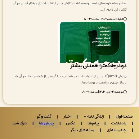
مضان ماه خودسازی است و همیشه در تلاش برای ارتقا به اخلاق و رفتار فردی در آن
لاش کرده‌ایم. از…
شنبه ۱۱ اسفند, ۱۴۰۳ | ساعت: ۱۷:۲۲
و درجه کمتر؛ همدلی بیشتر
پویش (Quest) نوعی از ادبیات است و شخصیت یا گروهی از شخصیت‌ها در آن به
نبال چیزی ارزشمند با رویدادها…
دوشنبه ۲۴ دی, ۱۴۰۳ | ساعت: ۰۹:۲۷
 اول
زندگی نامه
اخبار
گفت و گو
ادداشت
پیام ها
عکس
پویش ها
حرف شما
ندرسانه ای
رسانه های دیگر