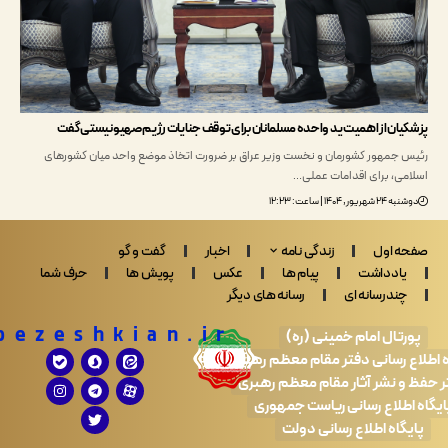
ان از اهمیت ید واحده‌ مسلمانان برای توقف جنایات رژیم صهیونیستی گفت
جمهور کشورمان و نخست وزیر عراق بر ضرورت اتخاذ موضع واحد میان کشورهای
ی، برای اقدامات عملی…
 ۱۴۰۴ | ساعت: ۱۲:۲۳
 اول
زندگی نامه
اخبار
گفت و گو
ادداشت
پیام ها
عکس
پویش ها
حرف شما
ندرسانه ای
رسانه های دیگر
Drpezeshkian.ir
تال امام خمینی (ره)
 رسانی دفتر مقام معظم رهبری
 نشر آثار مقام معظم رهبری
طلاع رسانی ریاست جمهوری
اه اطلاع رسانی دولت