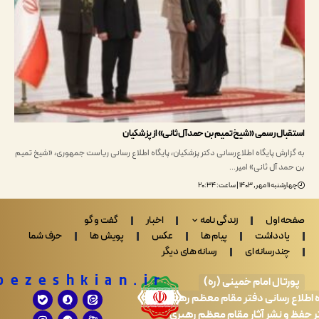
ال رسمی «شیخ تمیم بن حمد آل ثانی» از پزشکیان
ارش پایگاه اطلاع‌رسانی دکتر پزشکیان، پایگاه اطلاع رسانی ریاست جمهوری، «شیخ تمیم
د آل ثانی» امیر…
هر, ۱۴۰۳ | ساعت: ۲۰:۳۴
 اول
زندگی نامه
اخبار
گفت و گو
ادداشت
پیام ها
عکس
پویش ها
حرف شما
ندرسانه ای
رسانه های دیگر
Drpezeshkian.ir
تال امام خمینی (ره)
 رسانی دفتر مقام معظم رهبری
 نشر آثار مقام معظم رهبری