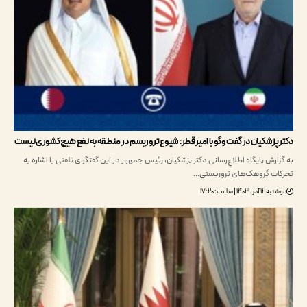
پزشکیان در گفت‌وگو با امیر قطر: ‌شیوع تروریسم در منطقه به نفع هیچ کشوری نیست
رش پایگاه اطلاع‌رسانی دکتر پزشکیان، رئیس جمهور در این گفتگوی تلفنی با اشاره به
ت گروهک‌های تروریستی…
۱۴۰۳ | ساعت: ۱۷:۲۰