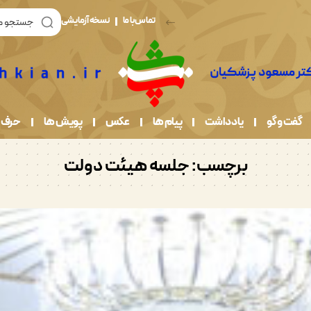
تماس با ما
نسخه آزمایشی
گفت و گو
یادداشت
پیام ها
عکس
پویش ها
حرف 
برچسب:
جلسه هیئت دولت