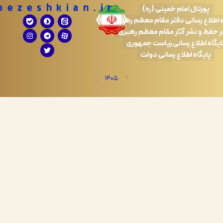
Drpezeshkian.ir
تال امام خمینی (ره)
 رسانی دفتر مقام معظم رهبری
 نشر آثار مقام معظم رهبری
طلاع رسانی ریاست جمهوری
اه اطلاع رسانی دولت
1405