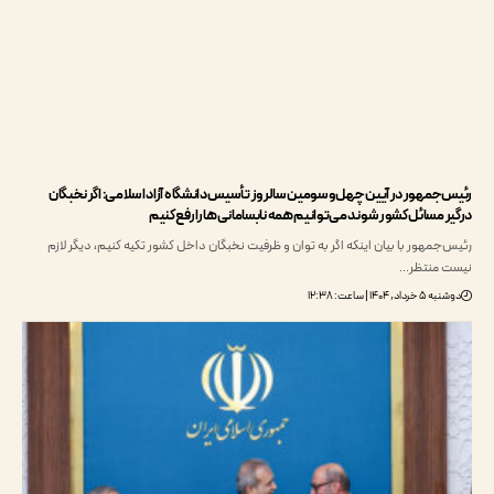
جمهور در آیین چهل‌وسومین سالروز تأسیس دانشگاه آزاد اسلامی: اگر نخبگان
 مسائل کشور شوند می‌توانیم همه نابسامانی‌ها را رفع کنیم
مهور با بیان اینکه اگر به توان و ظرفیت نخبگان داخل کشور تکیه کنیم، دیگر لازم
 منتظر…
۱۴۰۴ | ساعت: ۱۲:۳۸