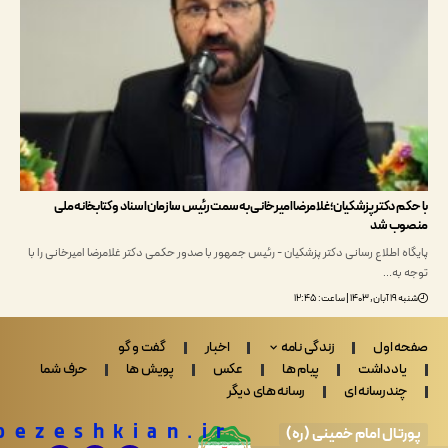
م دکتر پزشکیان؛ غلامرضا امیرخانی به سمت رئیس سازمان اسناد و کتابخانه ملی
ب شد
 اطلاع‌ رسانی دکتر پزشکیان - رئیس جمهور با صدور حکمی دکتر غلامرضا امیرخانی را با
به…
اعت: ۱۲:۴۵
 اول
زندگی نامه
اخبار
گفت و گو
ادداشت
پیام ها
عکس
پویش ها
حرف شما
ندرسانه ای
رسانه های دیگر
Drpezeshkian.ir
تال امام خمینی (ره)