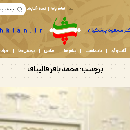
تماس با ما
نسخه آزمایشی
گفت و گو
یادداشت
پیام ها
عکس
پویش ها
حرف 
برچسب:
محمد باقر قالیباف