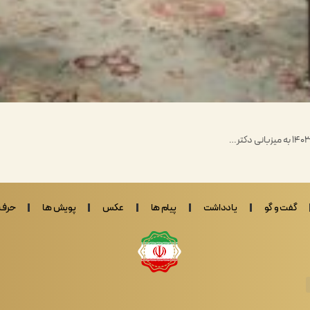
گفت و گو
یادداشت
پیام ها
عکس
پویش ها
حرف 