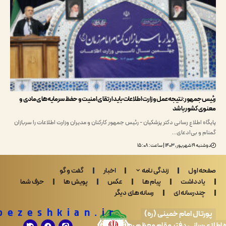
جمهور: نتیجه عمل وزارت اطلاعات باید ارتقای امنیت و حفظ سرمایه‌های مادی و
 کشور باشد
 اطلاع رسانی دکتر پزشکیان - رئیس جمهور کارکنان و مدیران وزارت اطلاعات را سربازان
 و بی‌ادعای…
 ۱۴۰۳ | ساعت: ۱۵:۰۸
 اول
زندگی نامه
اخبار
گفت و گو
ادداشت
پیام ها
عکس
پویش ها
حرف شما
ندرسانه ای
رسانه های دیگر
Drpezeshkian.ir
تال امام خمینی (ره)
 رسانی دفتر مقام معظم رهبری