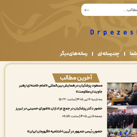
شما
چندرسانه ای
رسانه های دیگر
آخرین مطالب
مسعود پزشکیان در همایش بین‌المللی «امام خامنه‌ای؛ رهبر
جاویدان مقاومت»
سه شنبه ۱۶ تیر, ۱۴۰۵ | ساعت: ۱۵:۲۲
حضور دکتر پزشکیان در جمع عزاداران عاشورای حسینی در تبریز
جمعه ۵ تیر, ۱۴۰۵ | ساعت: ۰۹:۵۹
حضور رئیس جمهور در آیین اختتامیه «قهرمان ایران»