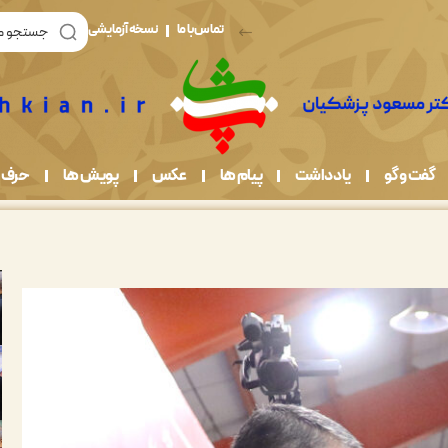
تماس با ما
نسخه آزمایشی
گفت و گو
یادداشت
پیام ها
عکس
پویش ها
حرف 