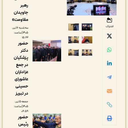
رهبر
جاویدان
مقاومت»
اشتراک
سه شنبه ۱۶ تیر,
۱۴۰۵ | ساعت:
۱۵:۲۲
حضور
دکتر
پزشکیان
در جمع
عزاداران
عاشورای
حسینی
در تبریز
جمعه ۵ تیر,
۱۴۰۵ | ساعت:
۰۹:۵۹
حضور
رئیس