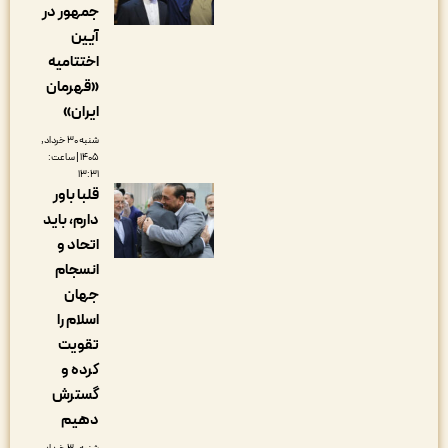
جمهور در
آیین
اختتامیه
«قهرمان
ایران»
شنبه ۳۰ خرداد,
۱۴۰۵ | ساعت:
۱۳:۳۱
قلبا باور
دارم، باید
اتحاد و
انسجام
جهان
اسلام را
تقویت
کرده و
گسترش
دهیم