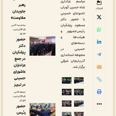
مراسم عزاداری
رهبر
شاه حسین گویان
اشتراک
جاویدان
تاسوعای حسینی
مقاومت»
با حضور دکتر
مسعود پزشکیان
سه شنبه ۱۶ تیر,
۱۴۰۵ | ساعت:
رئیس‌جمهور و
۱۵:۲۲
هیئت‌ها و
حضور
دسته‌های
دکتر
حسینی در
پزشکیان
محوطه استانداری
در جمع
آذربایجان شرقی
عزاداران
برگزار شد.
عاشورای
حسینی
در تبریز
جمعه ۵ تیر,
۱۴۰۵ | ساعت:
۰۹:۵۹
حضور
رئیس