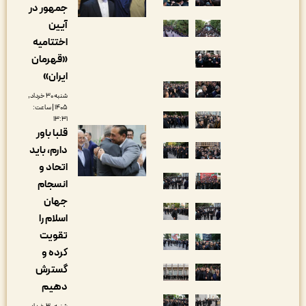
جمهور در
آیین
اختتامیه
«قهرمان
ایران»
شنبه ۳۰ خرداد,
۱۴۰۵ | ساعت:
۱۳:۳۱
قلبا باور
دارم، باید
اتحاد و
انسجام
جهان
اسلام را
تقویت
کرده و
گسترش
دهیم