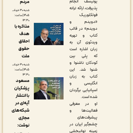
یونیسف انجام
مردم
پذیرفت، ارائه ترانه
شنبه ۳۰ خرداد,
فولکلوریک
۱۴۰۵ | ساعت:
۱۳:۳۰
«دویدم و
مذاکره‌ با
دویدم» در قالب
هدف
کتاب و تهیه
احقاق
ویدئوی آن به
حقوق
زبان اشاره است
ملت
که پلی بین
کودکان ناشنوا و
شنبه ۳۰ خرداد,
شنوا شد. این
۱۴۰۵ | ساعت:
۱۳:۳۰
کتاب به زبان
مسعود
انگلیسی و
پزشکیان
اسپانیایی برگردان
با انتشار
شده است.
آیه‌ای در
او در معرفی
شبکه‌های
فعالیت‌ها و
پیشرفت‌های
مجازی
چشم‌گیر ایران در
نوشت:
زمینه توانبخشی