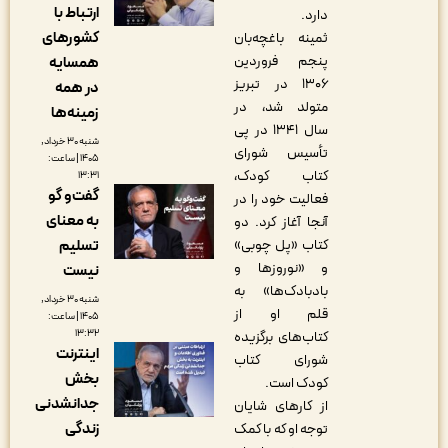
ارتباط با
دارد.
کشورهای
ثمینه باغچه‌بان
پنجم فروردین
همسایه
۱۳۰۶ در تبریز
در همه
متولد شد، در
زمینه‌ها
سال ۱۳۴۱ در پی
شنبه ۳۰ خرداد,
تأسیس شورای
۱۴۰۵ | ساعت:
کتاب کودک،
۱۳:۳۱
گفت‌و گو
فعالیت خود را در
به معنای
آنجا آغاز کرد. دو
تسلیم
کتاب «پل چوبی»
و «نوروزها و
نیست
بادبادک‌ها» به
شنبه ۳۰ خرداد,
قلم او از
۱۴۰۵ | ساعت:
۱۳:۳۲
کتاب‌های برگزیده
اینترنت
شورای کتاب
بخش
کودک است.
جدانشدنی
از کارهای شایان
زندگی
توجه او که با کمک