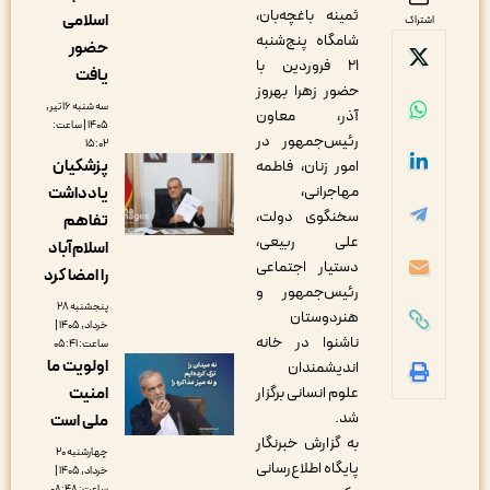
ثمینه باغچه‌بان،
اسلامی
اشتراک
شامگاه پنج‌شنبه
حضور
۲۱ فروردین با
یافت
حضور زهرا بهروز
سه شنبه ۱۶ تیر,
آذر، معاون
۱۴۰۵ | ساعت:
رئیس‌جمهور در
۱۵:۰۲
پزشکیان
امور زنان، فاطمه‌
مهاجرانی،
یادداشت
سخنگوی دولت،
تفاهم
علی ربیعی،
اسلام‌آباد
دستیار اجتماعی
را امضا کرد
رئیس‌جمهور و
پنجشنبه ۲۸
هنردوستان
خرداد, ۱۴۰۵ |
ناشنوا در خانه
ساعت: ۰۵:۴۱
اولویت ما
اندیشمندان
امنیت
علوم انسانی برگزار
شد.
ملی است
به گزارش خبرنگار
چهارشنبه ۲۰
پایگاه اطلاع‌رسانی
خرداد, ۱۴۰۵ |
ساعت: ۰۸:۴۸