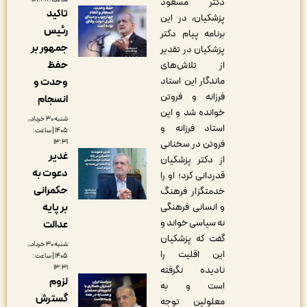
دکتر مسعود
تاکید
پزشکیان، در این
رئیس
برنامه پیام دکتر
جمهور بر
پزشکیان در تقدیر
حفظ
از تلاش‌های
ماندگار این استاد
وحدت و
فرزانه و فروتن
انسجام
خوانده شد و این
شنبه ۳۰ خرداد,
استاد فرزانه و
۱۴۰۵ | ساعت:
۱۳:۳۱
فروتن در سخنانی
غدیر
از دکتر پزشکیان
دعوت به
قدردانی کرد؛ او را
حکمرانی
خدمتگزار فرهنگ
بر پایه
و انسانی فرهنگی
نه سیاسی خواند و
عدالت
گفت که پزشکیان
شنبه ۳۰ خرداد,
این اقلیت را
۱۴۰۵ | ساعت:
۱۳:۳۱
نادیده نگرفته
لزوم
است و به
گسترش
معلولین توجه