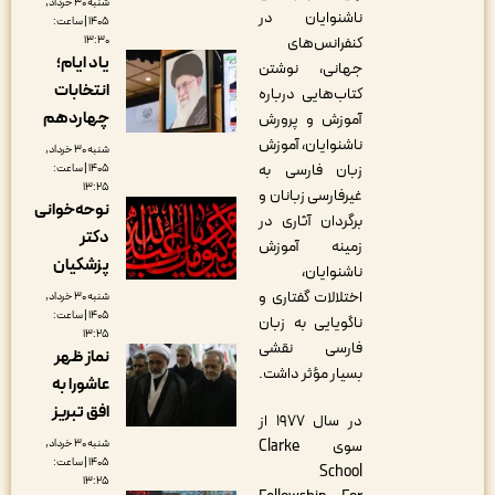
شنبه ۳۰ خرداد,
ناشنوایان در
۱۴۰۵ | ساعت:
۱۳:۳۰
کنفرانس‌های
یاد ایام؛
جهانی، نوشتن
انتخابات
کتاب‌هایی درباره
چهاردهم
آموزش و پرورش
ناشنوایان، آموزش
شنبه ۳۰ خرداد,
زبان فارسی به
۱۴۰۵ | ساعت:
۱۳:۲۵
غیرفارسی زبانان و
نوحه‌خوانی
برگردان آثاری در
دکتر
زمینه آموزش
پزشکیان
ناشنوایان،
اختلالات گفتاری و
شنبه ۳۰ خرداد,
۱۴۰۵ | ساعت:
ناگویایی به زبان
۱۳:۲۵
فارسی نقشی
نماز ظهر
بسیار مؤثر داشت.
عاشورا به
افق تبریز
در سال ۱۹۷۷ از
شنبه ۳۰ خرداد,
سوی Clarke
۱۴۰۵ | ساعت:
School
۱۳:۲۵