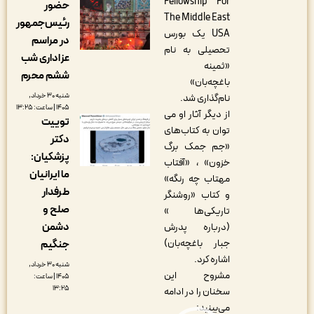
Fellowship For
حضور
The Middle East
رئیس‌جمهور
USA یک بورس
در مراسم
تحصیلی به نام
عزاداری شب
«ثمینه
ششم محرم
باغچه‌بان»
شنبه ۳۰ خرداد,
نام‌گذاری شد.
۱۴۰۵ | ساعت: ۱۳:۲۵
از دیگر آثار او می
توییت
توان به کتاب‌های
دکتر
«جم جمک برگ
پزشکیان:
خزون» ، «آفتاب
ما ایرانیان
مهتاب چه رنگه»
طرفدار
و کتاب «روشنگر
صلح و
تاریکی‌ها »
دشمن
(درباره پدرش
جبار باغچه‌بان)
جنگیم
اشاره کرد.
شنبه ۳۰ خرداد,
مشروح این
۱۴۰۵ | ساعت:
۱۳:۲۵
سخنان را در ادامه
می‌بینید: