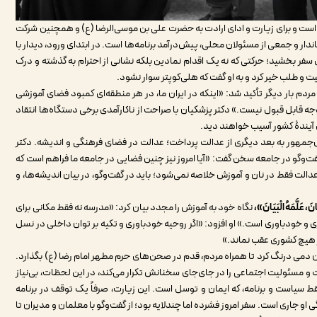
ت و برای زیارت و ادای ارادت به حضرت علی بن موسی‌الرضا (ع) و همچنین شرکت
تاندار و جمعی از مسئولان محلی، پیش‌درآمد برنامه‌ها است. در ابتدای ورود، دیدار با
 سفر بخشید؛ حرکتی که نه یک اقدام نمادین بلکه نشانی از احترام به گذشته و درک
ت و طلب خیر کرد و به او گفت که هلی‌کوپتر سوار نشود.
بار دیگر تأکید شد: «اینکه در ایران ما، در هر منطقه‌ای کمبود فضای آموزشی
وجود داشته باشد و کودکان از آموزش محروم بمانند، به هیچ وجه قابل قبول نیست.» دکتر پزشکیان با صراحت از ناکارآمدی برخی دستگاه‌‎ها انتقاد
ای آیندۀ کشور آسیب خواهند دید.
جمهور به بعد دیگری از عدالت پرداخت؛ عدالت در فضای فرهنگی و اندیشه‌. دکتر
 گفت‌وگو در جامعه سخن گفت: «آیا امروز نیز چنین فضایی در جامعه ما فراهم است که
الت فقط در نان و آموزش خلاصه نمی‌شود؛ باید در گفت‌وگو، در بیان اندیشه‌ها، و
نَ، عَلَّمَهُ الْبَیَانَ»،
نگاه خود به آموزش را مجدد بیان کرد: «مدرسه نه فقط مکانی برای
و خودباوری است.» او افزود: «اگر روحیه خودباوری و تکیه بر توان داخلی در نسل
ز هیچ کشوری عقب نماند.»
 دمی درنگ کرد تا همراه مردم، قدم در صحن‌های حرم مطهر امام رضا (ع) بگذارد.
ت و مسئولیت اجتماعی را در جای‌جای سخنانش تکرار می‌کند، در این لحظات، بی‌نیاز
فقط سیاست و برنامه، که ایمان و توسل است. این زیارت، صرفاً یک توقف در برنامه
 او جاری است. سفر امروز فشرده اما چندلایه بود؛ از گفت‌وگو با معلمان و مدیران تا