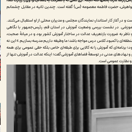
ن زارها عارفا بحقّها فله الجنّه؛ آری کسی که با معرفت به [مقام] او، وی را زیارت کند،
خواهرش، حضرت فاطمه معصومه (س) گفته است. چندین ثانیه در مقابل چشمانم
 و در آغاز کار استاندار، نمایندگان مجلس و مدیران محلی از او استقبال می‌کنند.
 آموزشی. در نشست بررسی وضعیت آموزش در استان قم، رئیس‌جمهور با نگاهی
 او ناظر به ضرورت بازتعریف عدالت در ساختار آموزش کشور بود و در میانۀ صحبت،
نطقه‌ای با کمبود کلاس درس مواجه باشد؛ ما وظیفه داریم مدرسه بسازیم.» این نه
برنامه‌ای که آموزش را نه کالایی برای طبقه‌ای خاص بلکه حقی عمومی برای همه
 و نهادهای مدنی در توسعۀ فضاهای آموزشی گفت؛ اینکه عدالت در آموزش تنها از
 و نظارت عمومی است.