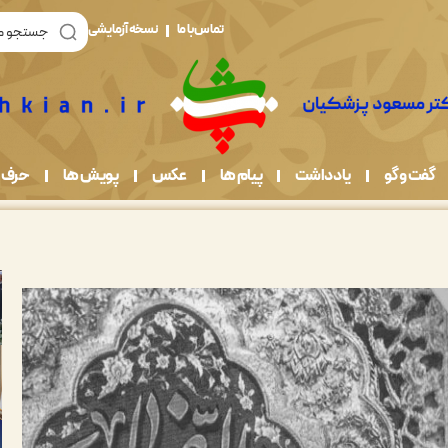
تماس با ما
نسخه آزمایشی
گفت و گو
یادداشت
پیام ها
عکس
پویش ها
حرف 