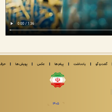
گفت و گو
یادداشت
پیام ها
عکس
پویش ها
حرف 
1405