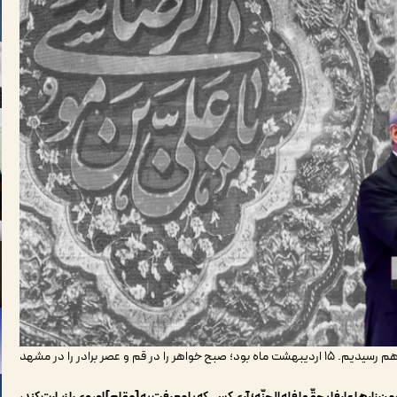
روز میلاد امام رضا(ع) است؛ هفته گذشته دوشنبه را به زیارت هم رسیدیم. ۱۵ اردیبهشت ماه بود؛ صبح خواهر را در قم و عصر برادر را در مشهد