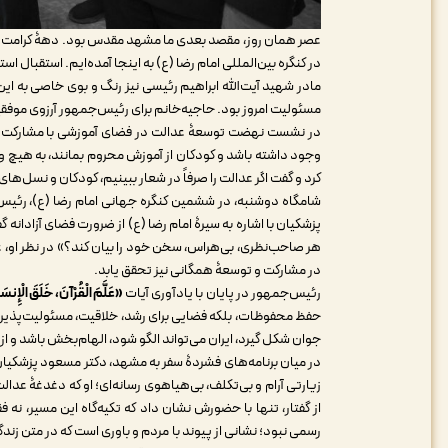
عصر همان روز، مقصد بعدی ما مشهد مقدس بود. دهۀ کرامت اس
در کنگره بین‌المللی امام رضا (ع) به اینجا آمده‌ایم. استقبال اس
مادر شهید آیت‌الله ابراهیم رئیسی نیز رنگ و بوی خاصی به این
مسئولیت‌ امروز بود. حاجیه‌خانم برای رئیس‌جمهور آرزوی موفقی
در نشست نهضت توسعۀ عدالت در فضای آموزشی با مشارکت مردم 
کرد و گفت اگر عدالت را صرفاً در شعار ببینیم، کودکان و نسل‌ه
شامگاه دوشنبه، در ششمین کنگره جهانی امام رضا (ع)، رئیس‌
پزشکیان با اشاره به سیرۀ امام رضا (ع) از ضرورت فضای آزادانه
هر صاحب‌نظری، بی‌هراس، سخن خود را بیان کند؟» در نظر او، عد
در مشارکت و توسعۀ همگانی نیز تحقق یابد.
رئیس‌جمهور در پایان با یادآوری آیات
«عَلَّمَ الْقُرْآنَ، خَلَقَ الْإِنسَا
حفظ محفوظات، بلکه فضایی برای رشد، خلاقیت، مسئولیت‌پذیری 
جوان شکل گیرد، ایران می‌تواند الگو شود، الهام‌بخش باشد و ا
در میان برنامه‌های فشردۀ سفر به مشهد، دکتر مسعود پزشکیان
زیارتی آرام و بی‌تکلف، بی‌هیاهوی رسانه‌ای؛ او که دغدغۀ عدال
از گفتار، تنها با حضورش نشان داد که تکیه‌گاه این مسیر، نه 
رسمی نبود؛ نشانی از پیوند با مردم و باوری است که در متن زندگی