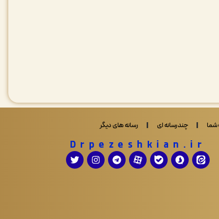
شما
چندرسانه ای
رسانه های دیگر
Drpezeshkian.ir