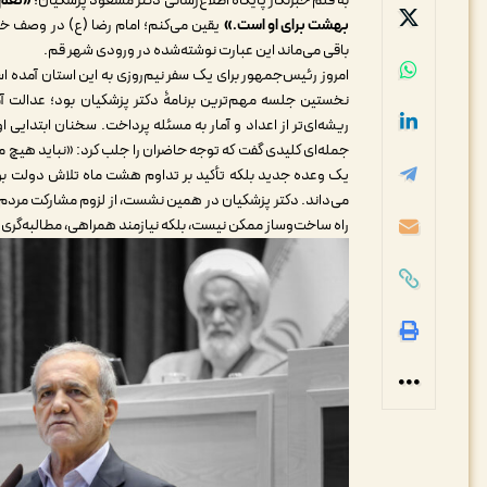
به قلم خبرنگار پایگاه اطلاع‌رسانی دکتر مسعود پزشکیان؛
«نعم م
بهشت برای او است.»
یقین می‌کنم؛ امام رضا (ع) در وصف 
باقی می‌ماند این عبارت نوشته‌شده در ورودی شهر قم.
امروز رئیس‌جمهور برای یک سفر نیم‌روزی به این استان آمده است
نخستین جلسه مهم‌ترین برنامۀ دکتر پزشکیان بود؛ عدالت
ریشه‌ای‌تر از اعداد و آمار به مسئله پرداخت. سخنان ابتدایی
جمله‌ای کلیدی گفت که توجه حاضران را جلب کرد: «نباید هیچ م
یک وعده جدید بلکه تأکید بر تداوم هشت ماه تلاش دولت بود؛ 
می‌داند. دکتر پزشکیان در همین نشست، از لزوم مشارکت مردم
راه ساخت‌وساز ممکن نیست، بلکه نیازمند همراهی، مطالبه‌گری