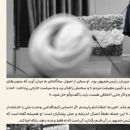
بان رئیس‌جمهور بود. او سخن از اصول سه‌گانه‌ای به میان آورد که ستون‌های
 و تأمین معیشت مردم.» و سخنش را فراتر برد و به سیاست خارجی پرداخت: «ما با
 و اگر جایی اختلافی هست، باید با گفت‌وگو حل شود.»
م ماند: «من به اعتقاداتم پایبندم. اگر احساس کنم اقدامی وحدت ملی را خدشه‌دار
رد.» این جمله، نقطۀ اتصال اندیشه و عمل پزشکیان است؛ او همیشه گفته است که
رئیس‌جمهور در آن قدم بگذارد، آن است که نه فقط وعده دهد، بلکه اجرا کند.