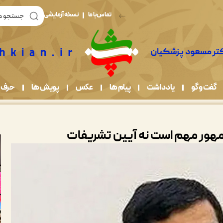
تماس با ما
نسخه آزمایشی
گفت و گو
یادداشت
پیام ها
عکس
پویش ها
حرف 
مهور مهم است نه آیین تشریفات