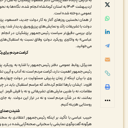
اردیبهشت ۱۴۰۴ به استان کرمانشاه انجام شده، نگاه‌
عمومی دوخته شده است.
از همان نخستین روزهای آغاز به کار دولت جدید، «مسعود پزش
دولت با تشریفات زائد و نمایش‌های پرزرق‌وبرق پدیدار شد؛ روی
برای بررسی دقیق‌تر سیاست‌ رئیس‌جمهور پزشکیان در انجام
عباسی» به واکاوی رویکرد دولتِ وفاق نسبت به استقبال‌های
می‌خوانید.
کرامت مردم برای ر
مدیرکل روابط عمومی دفتر رئیس‌جمهور با اشاره به رویکرد پزشک
رئیس‌جمهور اهمیت دارد، کرامت مردم است، نه آداب و آیین تش
وی با بیان اینکه از زمان پذیرش مسئولیت در دولت چهاردهم
افزود: ایشان بارها اعلام کرده‌اند که مراسم استقبال باید در
مقامات، نه با طنین مارش‌های تشریفاتی و نه با فرش قرمز. ای
بمانند، نه در شأن مردم است و نه در تراز این دولت. به جای 
روستایی هزینه کنیم.
شنیدن صدای م
حبیب عباسی با تأکید بر اینکه رئیس‌جمهور اعتقادی به سخنرا
هرگونه گفت‌وگوی نمایشی یا سخنرانی صحنه‌آرایی‌شده در بدو 