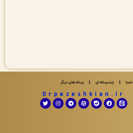
شما
چندرسانه ای
رسانه های دیگر
Drpezeshkian.ir