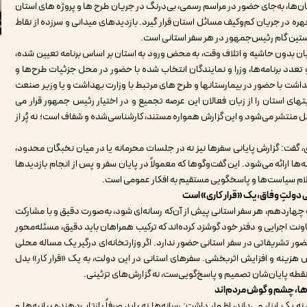
ن‌ها، به‌جای حضور در مراسم رسمی، بی‌درنگ در جریان طرح ها و پروژه های استان
هره در جریان کم‌وکیف مسائل استان قرار گیرد. بازدیدهای میدانی و سرزده از نقاط
ستین گام رئیس‌جمهور در هر سفر استانی است.
ان بدون حاشیه و اتلاف وقت، به محض ورود به استان بر اساس برنامه تعیین شده،
 تعدد برنامه‌ها، وزرا و نمایندگان انتخاب شده با حضور در محل جزئیات طرح‌ها و
بهداشت با حضور در بیمارستانها و طرح های مرتبط با وزارت بهداشت و یا وزیر صنعت
ی استان را از زبان فعالان این عرصه تجمیع و در اختیار رئیس جمهور قرار می
 منتشر می‌شود و این گزارش همواره مستند، کارشناسی‌شده و شفاف است؛ نه پُر از
 گفت: گزارش‌ پایانی سفرها نیز نه در جلسات محرمانه یا در میان نخبگان محدود،
ها ارائه می‌شود. این گفت‌وگوها که معمولاً در پایان سفر و پس از انجام بازدیدها
لام سیاست‌ها و پاسخگویی مستقیم به افکار عمومی است.
دولتِ وفاق، یک «قرار کاری» است
اردهم، هر سفر استانی پیش از آن‌که رسانه‌ای شود، به‌صورت دقیق و با مشارکت
ت اجرایی و دفتر خود گوشزد کرده‌اند که ترکیب همراهان باید دقیق، مسئله‌محور
ور تشریفاتی در سفر استانی حضور ندارد. اگر وزارتخانه‌ای درگیر یک مساله محلی
هش هزینه و افزایش اثربخشی. سفرهای استانی در این دولت، به یک «قرار کار» بدل
نقطه پایان‌شان تصمیم و پاسخ‌گویی‌ست، نه گزارش‌های تزئینی.
ها، چشم و گوش مردم‌اند
یک ابزار می‌داند، اظهار داشت: رسانه‌ها نه باید صرفاً بازتاب‌دهنده بیانیه‌ها و