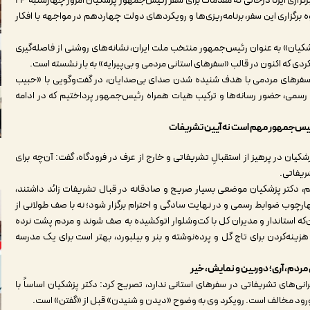
به گزارش پایگاه اطلاع‌رسانی دکتر مسعود پزشکیان به نقل از خبرگزاری ایرنا درحالی که مقدمات برای سفر رئیس‌جمهور پزشکیان امروز چهارشنبه ۲۴
ها به نحوه برگزاری این سفر، برنامه‌ریزی‌ها و رویکردهای دولت چهاردهم در مواجهه با افکار
کیان» به عنوان رئیس‌جمهور منتخب ملت ایران، نشانه‌های روشنی از فاصله‌گیری
کردی که اکنون در قالب «سفرهای استانی مردمی و بی‌پیرایه» به بار نشسته است.
 سفرهای مردمی با هدف شنیده شدن صدای بی‌صدایان، در گفت‌وگویی با «حبیب
 رسمی، حضور رسانه‌ها و ترکیب هیات همراه رئیس‌جمهور پرداختیم که در ادامه
ئیس‌جمهور مهم است نه آیین تشریفات
یان در پرهیز از استقبالِ تشریفاتی و خارج از عرف در فرودگاه، گفت: آن‌چه برای
ریفاتی.
، دکتر پزشکیان موضعی بسیار صریح و صادقانه در قبال تشریفات زائد داشتند،
 چهارچوب ضوابط رسمی و در نهایت سادگی و احترام برگزار شود؛ نه با صف طولانی از
ن‌که استاندار و مدیران کل با کت‌وشلوار اتوکشیده به صف شوند و مردم پشت نرده
هزینه‌کردن برای تاج گل و پرده‌نوشته و بنر و بیلبورد، بهتر است برای یک مدرسه
ردم، آری؛ دوربین و نمایش، خیر
نی‌های تشریفاتی در سفرهای استانی ندارد، تصریح کرد: دکتر پزشکیان اساساً با
ورود مخالف‌ است. رویکرد وی به وضوح «دیدن و شنیدن» قبل از «گفتن» است.