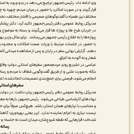
وی ادامه داد: رئیس‌جمهور ترجیح می‌دهد در بدو ورود به استا
قرار گیرند و در صورت امکان، با حضور در میان مردم، چهره به چ
مختلف نیز، همراه با گفت‌وگوهای صمیمی با اقشار مختلف، نخ
مدیرکل روابط عمومی دفتر رئیس‌جمهور تاکید کرد: دکتر پزشکی
در جریان طرح ها و پروژه ها قرار می‌گیرند و بسته به موضوع و
پروژه‌ها را به اطلاع رئیس جمهور می‌رسانند . برای مثال وزیر 
با حضور در جلسات مرتبط با وزرات صمت امکانات و محدودیتها
دهند. گزارش نهایی سفر در پایان و پس از مشاهده میدانی کامل
شعار و نه آلوده به اغراق.
عباسی در تشریح روندِ مردم‌محور سفرهای استانی دولتِ وفاق،
بلکه به‌صورت علنی و از طریق گفت‌وگویی شفاف با مردم و رسانه‌
انجام می‌شود، فرصتی برای جمع‌بندی تصمیمات اتخاذشده، اع
سفرهای استانی 
مدیرکل روابط عمومی دفتر رئیس‌جمهور بیان داشت: در دولت چه
نهادهای کارشناسی طراحی می‌شود. رئیس‌جمهور بارها به معاون
و متناسب با نیازهای همان استان باشد. هیچ‌کس صرفاً برای حض
نیست، نیازی به اعزام نماینده ندارد. این یعنی بهره‌وری؛ کا
شده‌اند؛ قرارهایی که نقطه شروع‌شان، میدان است، نه جلسه؛ و 
رسانه‌
عباسی با بیان اینکه روابط عمومی دولت، رسانه را شریک خود نه 