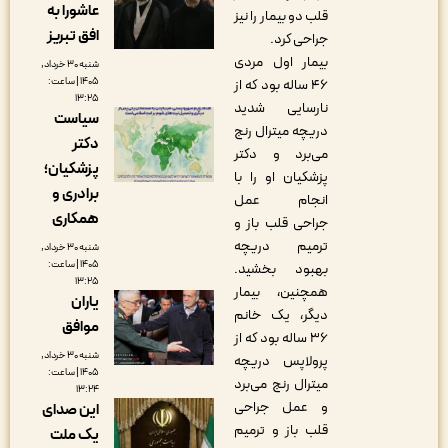
عاشورا به
قلب دو بیمار را نیز
افق تبریز
جراحی کرد.
بیمار اول مردی
شنبه ۳۰ خرداد,
۱۴۰۵ | ساعت:
۴۶ ساله بود که از
۱۳:۲۵
نارسایی شدید
سیاست
دریچه میترال رنج
دکتر
می‌برد و دکتر
پزشکیان؛
پزشکیان او را با
برادری و
انجام عمل
همکاری
جراحی قلب باز و
ترمیم دریچه
شنبه ۳۰ خرداد,
۱۴۰۵ | ساعت:
بهبود بخشید.
۱۳:۲۵
همچنین، بیمار
یاران
دیگر، یک خانم
موافق
۳۶ ساله بود که از
شنبه ۳۰ خرداد,
پرولاپس دریچه
۱۴۰۵ | ساعت:
میترال رنج می‌برد
۱۳:۲۴
و عمل جراحی
این صدای
قلب باز و ترمیم
یک ملت