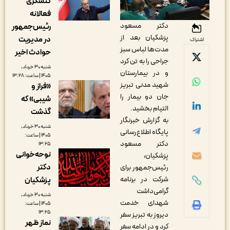
کنشگری
فعالانه
دکتر مسعود
رئیس‌جمهور
پزشکیان بعد از
در مدیریت
اشتراک
مدت‌ها لباس سبز
حوادث اخیر
جراحی را به تن کرد
شنبه ۳۰ خرداد,
و در بیمارستان
۱۴۰۵ | ساعت: ۱۳:۲۸
شهید مدنی تبریز
«فراز و
جان دو بیمار را
شیبی» که
التیام بخشید.
گذشت
به گزارش خبرنگار
شنبه ۳۰ خرداد,
پایگاه اطلاع‌رسانی
۱۴۰۵ | ساعت:
دکتر مسعود
۱۳:۲۵
نوحه‌خوانی
پزشکیان،
دکتر
رئیس‌جمهور برای
شرکت در برنامه
پزشکیان
گرامی‌داشت
شنبه ۳۰ خرداد,
شهدای خدمت
۱۴۰۵ | ساعت:
۱۳:۲۵
دیروز به تبریز سفر
نماز ظهر
کرد و در ادامه سفر