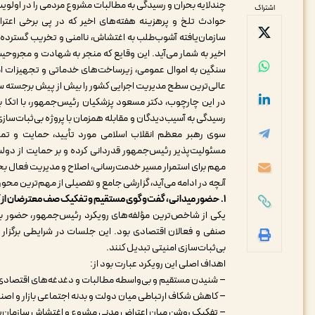
چندلایه بحران و رسیدگی به مطالبات مشروع مردمی را در اولویت
اشتراک
حوادث تلخ و پرهزینه هفته‌های اخیر که در پی برخی اعتر
سازمان‌یافته آشوب‌طلب به اغتشاش، ناامنی و تخریب گسترده 
اخیر به شمار می‌آید. این وقایع که منجر به شهادت و مجروحی
سنگین به اموال عمومی، زیرساخت‌های خدماتی و تجهیزات امد
عالی‌ترین سطح مدیریت اجرایی کشور را بیش از پیش برجسته 
در این چارچوب، دکتر مسعود پزشکیان رئیس‌جمهور، با اتکا ب
رسیدگی به آسیب‌دیدگان و مقابله همزمان با پروژه بی‌ثبات‌سازی خ
سوی رهبر معظم انقلاب اسلامی مورد تأیید، حمایت و تمجید
مسئولیت‌پذیر رئیس‌جمهور قدردانی کرده و بر حمایت از دولت
مهم برای استمرار مسیر خدمت‌رسانی، اصلاح و مدیریت فعال بح
آنچه در ادامه می‌آید، گزارشی جامع و تفصیلی از مهم‌ترین مح
۱.
حضور میدانی، گفت‌وگوی مستقیم و تفکیک صف معترضان از 
یکی از شاخص‌ترین مؤلفه‌های رویکرد رئیس‌جمهور، حضور بی‌و
صنفی و فعالان اقتصادی بود. این جلسات در شرایطی برگزار
بی‌ثبات‌سازی امنیتی تبدیل کنند
.
اهداف اصلی این رویکرد عبارت بود از
:
– شنیدن مستقیم و بی‌واسطه مطالبات و دغدغه‌های اقتصادی
– کاهش شکاف ارتباطی میان دولت و بدنه اجتماعی بازار و اصن
– تفکیک روشن میان اعتراض مدنی مشروع و اغتشاش سازمان‌یا