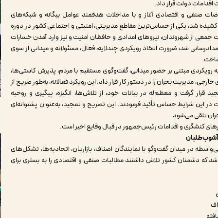
 اقدامات دولت قرار داد.
اضات صنفی و اقتصادی آغاز و با مداخلات هدفمند عوامل بیگانه و شبکه‌های
کشیده شد، یکی از حساس‌ترین مقاطع مدیریتی، امنیتی و اجتماعی کشور در دوره
ت جمعی از شهروندان، نیروهای امدادی و حافظان امنیت و نیز وارد آمدن خسارات
ادرسانی شد، ضرورت اتخاذ رویکردی چندلایه، فعال، مسئولانه و میدانی از سوی
ساخت
.
ه رویکردی مبتنی بر حضور میدانی، گفت‌وگوی مستقیم با مردم، پذیرش کاستی‌ها،
ارجی، مدیریت بحران را در دستور کار قرار داد. این رویکرد فعالانه، به‌طور صریح از
 قرار گرفت و معظم‌له در بیانات خود، از تلاش‌ها، انگیزه، پیگیری و روحیه
 در این شرایط حساس تأکید فرمودند. این تصریح و تمجید، به‌عنوان پشتوانه‌ای
ران تلقی می‌شود.
ورهای کنشگری و اقدامات رئیس‌جمهور در قبال وقایع اخیر است
.
آشوب‌طلبان
اسطه در میدان گفت‌وگو با نمایندگان اصناف، بازاریان، اتحادیه‌ها، تشکل‌های
 شد که دشمنان کشور تلاش داشتند مطالبات صنفی و اقتصادی را به بستری برای
اف
فته