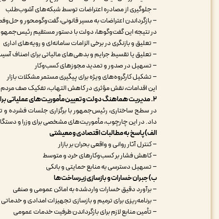
– جلوگیری از مصادره اعتراضات توسط شبکه‌های آشوب‌طلب
– بازگرداندن اعتراضات به مسیر قانونی، گفت‌وگومحور و حل‌و
در نتیجه این گفت‌وگوها، دولت با دستور مستقیم رئیس‌جمهور، م
– تعلیق و بازنگری در برخی الزامات سامانه‌ای و رویه‌های اداری
– تعلیق یا تقسیط جرایم و بدهی‌های مالیاتی برای اصناف آسی
– تسهیل در صدور و تمدید مجوزهای کسب‌وکار
– تشکیل کارگروه‌های ویژه برای پیگیری مستمر مشکلات بازار
این اقدامات، نقش مؤثری در کاهش التهاب، تفکیک صف مردم از ا
۲.
مدیریت هماهنگ دولت و تعیین مأموریت‌های عملیاتی برای 
در سطح ساختاری، رئیس‌جمهور با برگزاری جلسات فشرده و ت
داد. در این چارچوب، مأموریت‌های مشخصی برای وزرا و دستگا
الف) پاسخ به مطالبات اقتصادی و معیشتی
– کنترل آثار روانی و واقعی بحران بر بازار
– کاهش فشار بر کسب‌وکارهای خرد و متوسط
– تسهیل دسترسی به منابع حمایتی و بانکی
ب) جبران خسارات و بازسازی زیرساخت‌ها
– برآورد دقیق خسارات واردشده به اماکن عمومی و صنفی
– برنامه‌ریزی برای ترمیم و بازسازی تجهیزات امدادی و خدماتی
– تأمین منابع لازم برای بازگرداندن ظرفیت خدمات عمومی