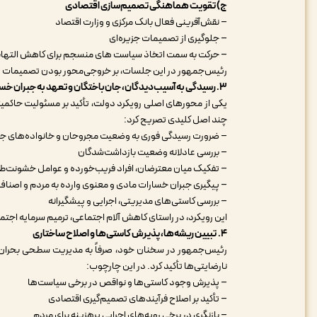
ج) تقویت هماهنگی تصمیم‌سازی اقتصادی
– نقش‌آفرینی فعال بانک مرکزی و وزارت اقتصاد
– جلوگیری از تصمیمات جزیره‌ای
– حرکت به سمت اتخاذ سیاست های منسجم برای کاهش التها
رئیس‌جمهور در این جلسات، بر خروجی‌محور بودن تصمیمات و پره
۳.
رسیدگی به آسیب‌دیدگان، جان‌باختگان و تعهد به جبران خس
یکی از محورهای اصلی رویکرد دولت، تأکید بر مسئولیت حاکم
چند اصل کلیدی تصریح کرد
:
– ضرورت رسیدگی فوری به وضعیت مجروحان و خانواده‌های جا
– بررسی عادلانه وضعیت بازداشت‌شدگان
– تفکیک میان معترضان، افراد فریب‌خورده و عوامل خشونت‌ط
– پیگیری جبران خسارات مادی و معنوی وارده به مردم و اصناف
– بررسی کاستی‌های مدیریتی، اجرایی و پیشگیرانه
این رویکرد، در راستای کاهش آلام اجتماعی، ترمیم سرمایه اج
۴.
تبیین ریشه‌ها، پذیرش کاستی‌ها و اصلاح ساختاری
رئیس‌جمهور در سخنان خود، صرفاً به مدیریت سطحی بحران بس
نارضایتی‌ها تأکید کرد. در این چارچوب
:
– پذیرش وجود کاستی‌ها و نواقص در برخی سیاست‌ها
– تأکید بر اصلاح فرآیندهای تصمیم‌گیری اقتصادی
– بازنگری در برخی رویه‌های اجرایی پرهزینه برای مردم