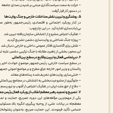
– حرکت به سمت سیاست‌گذاری مبتنی بر شنیدن صدای جامعه
در دستور کار قرار گرفت
.
۵.
روشنگری و تبیین نقش مداخلات خارجی و جنگ روایت‌ها
در کنار رویکرد اجتماعی و اقتصادی، رئیس‌جمهور به‌طور ص
بی‌ثبات‌سازی اشاره کرد. در این چارچوب
:
– تفکیک اعتراض مشروع از اغتشاش سازمان‌یافته تبیین شد
– پروژه جنگ شناختی و روایت‌سازی دشمن تشریح گردید
– تلاش برای آگاه‌سازی افکار عمومی داخلی و خارجی دنبال شد
این محور، بخشی از راهبرد مقابله با جنگ ترکیبی دشمن علیه ث
۶. دیپلماسی فعال و تبیین وقایع در سطح بین‌المللی
در سطح سیاست خارجی، رئیس‌جمهور موضوع حوادث اخیر را در
پاکستان و وزیر امور خارجه عراق مطرح و بر مواضع اصولی جمهوری
– خنثی‌سازی روایت‌های تحریف‌شده رسانه‌های معاند
– جلوگیری از مشروعیت‌بخشی به اغتشاش در مجامع بین‌المللی
– دفاع از حق ملت ایران در تفکیک اعتراض از آشوب و تروریسم
۷.
تصریح و تمجید رهبر معظم انقلاب از رویکرد فعال رئیس‌جم
یکی از مهم‌ترین مؤلفه‌های این دوره، تصریح، حمایت و تمج
معظم‌له در بیانات علنی، از روحیه پیگیری، انگیزه بالا، مسئ
حساس تأکید فرمودند. این حمایت صریح، به‌عنوان پشتوانه‌ای