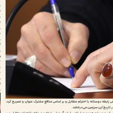
شنبه
س
شنبه
سر
شنبه
د
شنبه
گ
شنبه
ر
ج
شنبه
چ
شنبه
ا
شنبه
ابطه دوستانه با احترام متقابل و بر اساس منافع مشترک عنوان و تصریح کرد:
در تاریخ این سرزمین می‌درخشد.