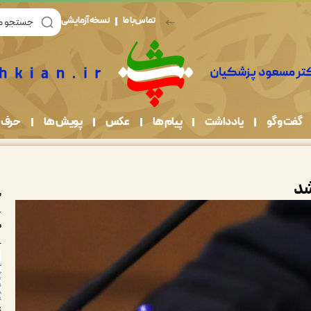
تماس با ما
نسخه آزمایشی
گفت و گو
یادداشت
پیام ها
عکس
پویش ها
حرف 
شد
ب
چها
ه
چها
غ