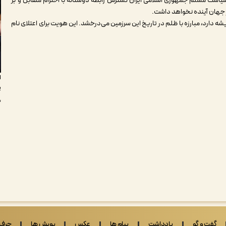
ست مسلم جمهوری اسلامی ایران گسترش رابطه دوستانه با احترام متقابل و بر
 جهان آینده نخواهد داشت.
ه دارد، مبارزه با ظلم در تاریخ این سرزمین می‌درخشد. این هویت برای اعتلای نام
ا
پ
شنبه
گفت و گو
یادداشت
پیام ها
عکس
پویش ها
حرف 