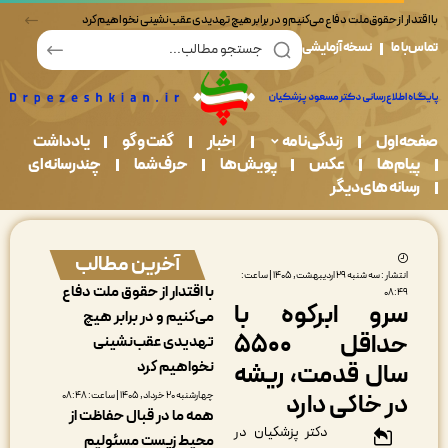
ر از حقوق ملت دفاع می‌کنیم و در برابر هیچ تهدیدی عقب‌نشینی نخواهیم کرد
ما
نسخه آزمایشی
اول
زندگی نامه
اخبار
گفت و گو
یادداشت
م ها
عکس
پویش ها
حرف شما
چندرسانه ای
نه های دیگر
آخرین مطالب
انتشار : سه شنبه ۲۹ اردیبهشت, ۱۴۰۵ | ساعت:
با اقتدار از حقوق ملت دفاع
۰۸:۴
رو ابرکوه با
می‌کنیم و در برابر هیچ
حداقل ۵۵۰۰
تهدیدی عقب‌نشینی
نخواهیم کرد
ال قدمت، ریشه
ر خاکی دارد
چهارشنبه ۲۰ خرداد, ۱۴۰۵ | ساعت: ۰۸:۴۸
همه ما در قبال حفاظت از
دکتر پزشکیان در
محیط زیست مسئولیم