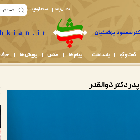
تماس با ما
نسخه آزمایشی
گفت و گو
یادداشت
پیام ها
عکس
پویش ها
حرف 
ر دکتر ذوالقدر
د
ت
یکش