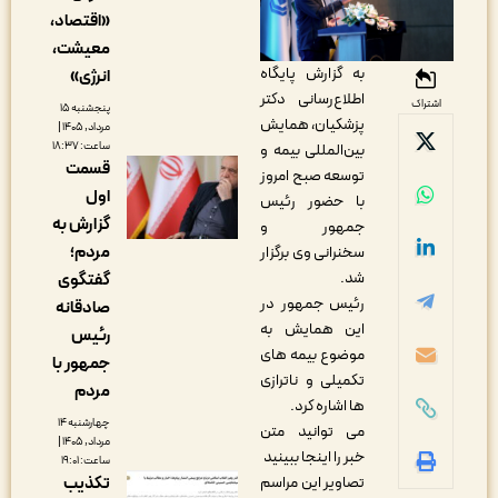
«اقتصاد،
معیشت،
به گزارش پایگاه
انرژی»
اطلاع‌رسانی دکتر
اشتراک
پنجشنبه ۱۵
پزشکیان، همایش
مرداد, ۱۴۰۵ |
ساعت: ۱۸:۳۷
بین‌المللی بیمه و
قسمت
توسعه صبح امروز
اول
با حضور رئیس
گزارش به
جمهور و
مردم؛
سخنرانی وی برگزار
شد.
گفتگوی
رئیس جمهور در
صادقانه
این همایش به
رئیس
موضوع بیمه های
جمهور با
تکمیلی و ناترازی
مردم
ها اشاره کرد.
چهارشنبه ۱۴
می توانید متن
مرداد, ۱۴۰۵ |
خبر را
اینجا
ببینید
ساعت: ۱۹:۰۱
تصاویر این مراسم
تکذیب