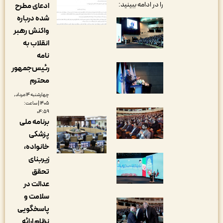
را در ادامه ببینید:
ادعای مطرح
شده درباره
واکنش رهبر
انقلاب به
نامه
رئیس‌جمهور
محترم
چهارشنبه ۱۴ مرداد,
۱۴۰۵ | ساعت:
۰۴:۵۹
برنامه ملی
پزشکی
خانواده،
زیربنای
تحقق
عدالت در
سلامت و
پاسخگویی
نظام ارائه