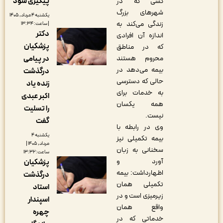
پیگیری شود
کسی که در
شهرهای بزرگ
یکشنبه ۴ مرداد, ۱۴۰۵
زندگی می‌کند به
| ساعت: ۱۳:۳۴
دکتر
اندازه آن افرادی
پزشکیان
که در مناطق
در پیامی
محروم هستند
بیمه می‌دهد در
درگذشت
حالی که دسترسی
زنده یاد
به خدمات برای
اکبر عبدی
همه یکسان
را تسلیت
نیست.
گفت
وی در رابطه با
یکشنبه ۴
بیمه تکمیلی نیز
مرداد, ۱۴۰۵ |
سخنانی به زبان
ساعت: ۱۳:۳۲
آورد و
پزشکیان
اظهارداشت: بیمه
درگذشت
تکمیلی همان
استاد
زیرمیزی‌ است و در
اسپندار
واقع همان
چهره
خدماتی که در