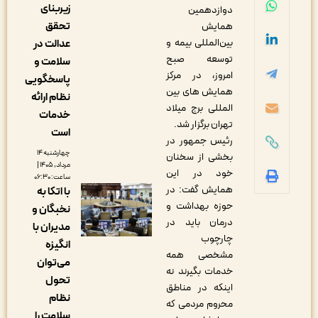
زیربنای
دوازدهمین
تحقق
همایش
بین‌المللی بیمه و
عدالت در
توسعه صبح
سلامت و
امروز، در مرکز
پاسخگویی
همایش های بین
نظام ارائه
المللی برج میلاد
خدمات
تهران برگزار شد.
است
رئیس جمهور در
چهارشنبه ۱۴
بخشی از سخنان
مرداد, ۱۴۰۵ |
خود در این
ساعت: ۰۶:۳۰
همایش گفت: در
با اتکا به
حوزه بهداشت و
نخبگان و
درمان باید در
مدیران با
چارچوب
انگیزه
مشخصی همه
می‌توان
خدمات بگیرند نه
تحول
اینکه در مناطق
نظام
محروم مردمی که
سلامت را