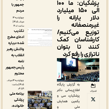
پزشکیان: ما ۱۰۰
جمهور با
الی ۱۵۰ میلیارد
مردم
لار یارانه‌ را
چهارشنبه ۱۴
مرداد, ۱۴۰۵ |
یرمنصفانه
ساعت: ۱۹:۰۱
وزیع می‌کنیم/
تکذیب
ادعای مطرح
ارشناسان کمک
شده درباره
نند تا بتوان
واکنش رهبر
اترازی را رفع کرد
انقلاب به
نامه
رئیس‌جمهور
محترم
چهارشنبه ۱۴ مرداد,
به گزارش پایگاه
۱۴۰۵ | ساعت:
۰۴:۵۹
اطلاع‌رسانی دکتر
اشتراک
برنامه ملی
پزشکیان، سی و
پزشکی
یکمین همایش
خانواده،
ملی و