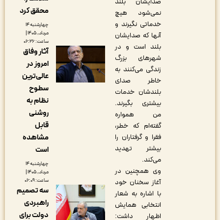
صدایشان بلند
محقق کرد
نمی‌شود هیچ
خدماتی نگیرند و
چهارشنبه ۱۴
مرداد, ۱۴۰۵ |
آنها که صدایشان
ساعت: ۰۶:۲۶
بلند است و در
آثار وفاق
شهرهای بزرگ
امروز در
زندگی می‌کنند به
عالی‌ترین
خاطر صدای
سطوح
بلندشان خدمات
نظام به
بیشتری بگیرند.
روشنی
من همواره
قابل
گفته‌ام که خطر،
مشاهده
فقرا و گرفتاران را
بیشتر تهدید
است
می‌کند.
چهارشنبه ۱۴
وی همچنین در
مرداد, ۱۴۰۵ |
ساعت: ۰۶:۰۹
آغاز سخنان خود
سه تصمیم
با اشاره به شعار
راهبردی
انتخابی همایش
دولت برای
اظهار داشت: