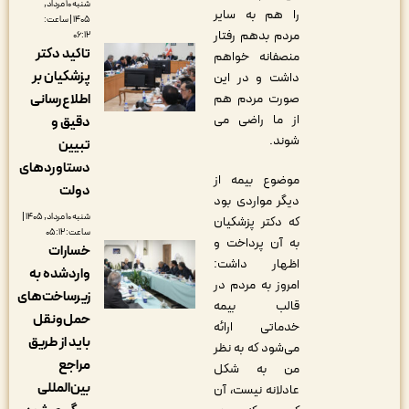
شنبه ۱۰ مرداد,
را هم به سایر
۱۴۰۵ | ساعت:
مردم بدهم رفتار
۰۶:۱۲
تاکید دکتر
منصفانه خواهم
پزشکیان بر
داشت و در این
اطلاع‌رسانی
صورت مردم هم
از ما راضی می
دقیق و
شوند.
تبیین
دستاوردهای
موضوع بیمه از
دولت
دیگر مواردی بود
شنبه ۱۰ مرداد, ۱۴۰۵ |
که دکتر پزشکیان
ساعت: ۰۵:۱۲
به آن پرداخت و
خسارات
اظهار داشت:
واردشده به
امروز به مردم در
زیرساخت‌های
قالب بیمه
حمل‌ونقل
خدماتی ارائه
باید از طریق
می‌شود که به نظر
مراجع
من به شکل
بین‌المللی
عادلانه نیست، آن