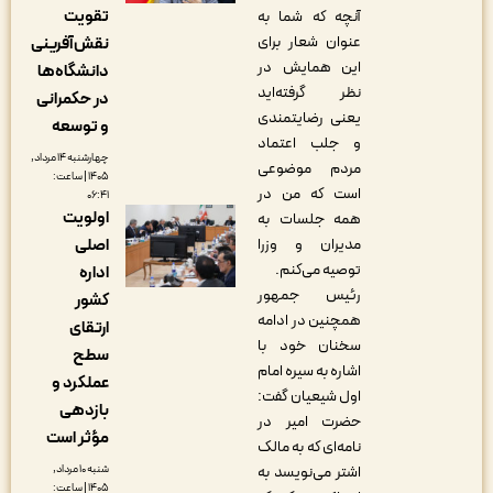
تقویت
آنچه که شما به
عنوان شعار برای
نقش‌آفرینی
این همایش در
دانشگاه‌ها
نظر گرفته‌اید
در حکمرانی
یعنی رضایتمندی
و توسعه
و جلب اعتماد
چهارشنبه ۱۴ مرداد,
مردم موضوعی
۱۴۰۵ | ساعت:
است که من در
۰۶:۴۱
اولویت
همه جلسات به
اصلی
مدیران و وزرا
توصیه می‌کنم.
اداره
رئیس جمهور
کشور
همچنین در ادامه
ارتقای
سخنان خود با
سطح
اشاره به سیره امام
عملکرد و
اول شیعیان گفت:
بازدهی
حضرت امیر در
مؤثر است
نامه‌ای که به مالک
شنبه ۱۰ مرداد,
اشتر می‌نویسد به
۱۴۰۵ | ساعت: