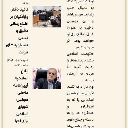
او تاکید می‌کند که
۰۶:۱۶
به دنبال جلب
تاکید دکتر
رضایت مردم باشد
پزشکیان بر
و این بهترین
اطلاع‌رسانی
ذخیره به عنوان
دقیق و
عمل صالح برای او
تبیین
خواهد بود. اگر
دستاوردهای
می‌خواهیم
دولت
حکومت، اسلامی
باشد باید انصاف را
شنبه ۱۰ مرداد, ۱۴۰۵ |
ساعت: ۰۶:۱۴
رعایت کنیم تا
ابلاغ
مردم به آرامش
اصلاحیه
برسند.
آیین‌نامه
وی در ادامه گفت:
داخلی
اگر منِ مدیر همان
مجلس
امکاناتی را که به
اطرافیان و
شورای
همگروه ها و به
اسلامی
دسته و جناح خود
برای اجرا
می‌دهم همان‌ها