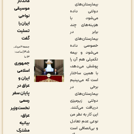
ماندگار
بیمارستان‌های
موسیقی
دولتی داده
نواحی
می‌شود با
ایران را
هزینه‌های چند
تسلیت
برابر در
گفت
بیمارستان‌های
خصوصی داده
جمعه ۲ مرداد,
می‌شود و بیمه
۱۴۰۵ | ساعت:
۱۰:۱۳
تکمیلی هم آن را
جمهوری
پوشش می‌دهد،
اسلامی
با همین ساختار
ایران و
است که می‌بینیم
عراق در
برخی در
پایان سفر
بیمارستان‌های
رسمی
دولتی زیرمیزی
دریافت می‌کنند.
نخست‌وزیر
این کار به نظر من
عراق،
نوعی عدم تعادل
بیانیه
و بی‌انصافی است
مشترک