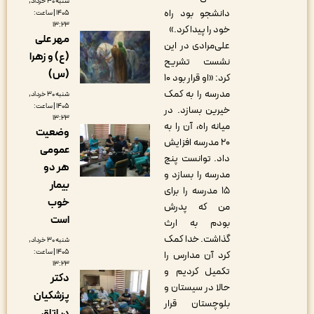
شنبه ۳۰ خرداد,
دانشجو بود راه
۱۴۰۵ | ساعت:
۱۳:۲۳
خود را پیدا کرد.»
مهر علی
علی‌مرادی در این
(ع) و زهرا
نشست تشریح
(س)
کرد: «او قرار بود ۱۰
مدرسه را به کمک
شنبه ۳۰ خرداد,
۱۴۰۵ | ساعت:
خیرین بسازد. در
۱۳:۲۳
میانه راه، آن را به
وضعیت
۲۰ مدرسه افزایش
عمومی
داد. توانست پنج
هر دو
مدرسه را بسازد و
بیمار
۱۵ مدرسه را برای
خوب
من که پدرش
است
بودم به ارث
گذاشت. خدا کمک
شنبه ۳۰ خرداد,
۱۴۰۵ | ساعت:
کرد آن مدارس را
۱۳:۲۳
تکمیل کردیم و
دکتر
حالا در سیستان و
پزشکیان
بلوچستان قرار
در اتاق