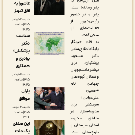
مثل ارثیه‌ای به
عاشورا به
پدر رسانده است.
افق تبریز
پدر او در حضور
شنبه ۳۰ خرداد,
رئیس‌جهور از
۱۴۰۵ | ساعت:
فعالیت‌های او
۱۳:۲۵
سخن گفت.
سیاست
به قلم خبرنگار
دکتر
پایگاه اطلاع‌رسانی
پزشکیان؛
دکتر مسعود
برادری و
پزشکیان، برای
همکاری
بیشتر دانشجویان
شنبه ۳۰ خرداد,
و فعالان گروه‌های
۱۴۰۵ | ساعت:
جهادی نام
۱۳:۲۵
«حسین
یاران
علی‌مرادی»
موافق
سرمشقی برای
شنبه ۳۰ خرداد,
مدرسه‌سازی در
۱۴۰۵ | ساعت:
۱۳:۲۴
مناطق محروم
این صدای
استان سیستان و
یک ملت
بلوچستان است.