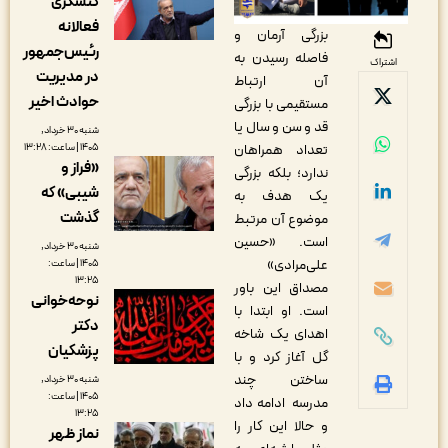
کنشگری
فعالانه
بزرگی آرمان و
رئیس‌جمهور
فاصله رسیدن به
اشتراک
در مدیریت
آن ارتباط
حوادث اخیر
مستقیمی با بزرگی
قد و سن و سال یا
شنبه ۳۰ خرداد,
۱۴۰۵ | ساعت: ۱۳:۲۸
تعداد همراهان
«فراز و
ندارد؛ بلکه بزرگی
شیبی» که
یک هدف به
گذشت
موضوع آن مرتبط
است. «حسین
شنبه ۳۰ خرداد,
علی‌مرادی»
۱۴۰۵ | ساعت:
۱۳:۲۵
مصداق این باور
نوحه‌خوانی
است. او ابتدا با
دکتر
اهدای یک شاخه
پزشکیان
گل آغاز کرد و با
ساختن چند
شنبه ۳۰ خرداد,
۱۴۰۵ | ساعت:
مدرسه ادامه داد
۱۳:۲۵
و حالا این کار را
نماز ظهر