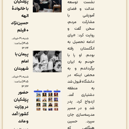
پزشکیان
نشست توسعه
با خانوادۀ
عدالت و فضای
آموزشی با
الهه
مشارکت مردم،
حسین‌نژاد
سخن گفت و
+ فیلم
روایت کرد: «برای
شنبه ۳۰ خرداد,
ادامه تحصیل به
۱۴۰۵ | ساعت:
انگلستان رفته
۱۳:۲۴
پیمان با
بودم. او را با
امام
خودم به ایران
شهیدان
برگرداندم و به
محض اینکه در
شنبه ۳۰ خرداد,
دانشگاه قبول شد
۱۴۰۵ | ساعت:
۱۳:۲۳
به منطقه
حضور
دشتیاری آمد.
پزشکیان
ازدواج کرد. پدر
در وزارت
شد و در مسیر
کشور؛ آمد
مدرسه‌سازی جان
و ماند
سپرد. حسین
هنگامی که