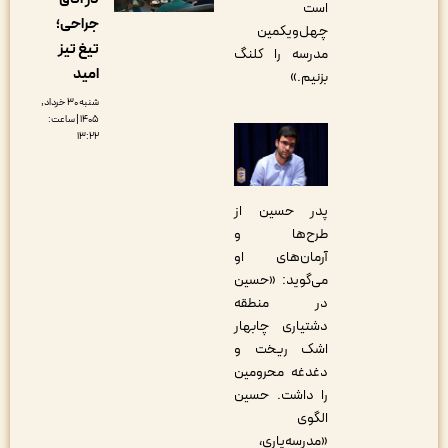
است
جراحی؛
چهل‌و‌یکمین
تیغ تیز
مدرسه را کلنگ
امید
بزنیم.»
شنبه ۳۰ خرداد,
۱۴۰۵ | ساعت:
۱۳:۲۲
پدر حسین از
طرح‌ها و
آرمان‌های او
می‌گوید: «حسین
در منطقه
دشتیاری چابهار
اشک ریخت و
دغدغه محرومین
را داشت. حسین
الگوی
«مدرسه‌یاری،