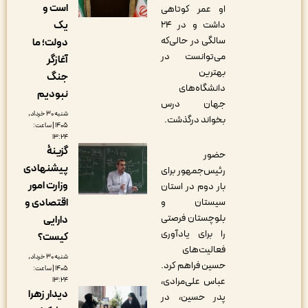
است و
او عمر کوتاهی
یک
داشت و در ۲۴
سالگی در حالی‌که
دولت؛ ما
می‌توانست در
آغازگر
بهترین
جنگ
دانشگاه‌های
نبودیم
جهان درس
شنبه ۳۰ خرداد,
بخواند درگذشت.
۱۴۰۵ | ساعت:
۱۳:۲۴
گزینۀ
حضور
پیشنهادی
رئیس‌جمهور برای
وزارت امور
بار دوم در استان
اقتصادی و
سیستان و
بلوچستان فرصتی
دارایی
را برای یادآوری
کیست؟
فعالیت‌های
شنبه ۳۰ خرداد,
حسین فراهم کرد.
۱۴۰۵ | ساعت:
عباس علی‌مرادی،
۱۳:۲۴
دیدار زهرا
پدر حسین، در