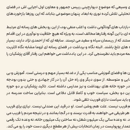
ی وسیعی که موضوع دیوارچینی رییس جمهور و معاون اول اجرایی اش در فضای
لیلی تلاش کرده نوری به ابعاد پنهان موضوعی بتاباند که این روزها بازخوردهای
زتاب های گوناگونی داشت و اغلب منفی بود، از این رو بخش های رسانه ای مرتبط
 ای، با این گونه رفتارها مخالف است، به ویژه که هیچ خلاقیت و نوآوری در این اقدام
 که از ریسمان سیاه و سفید می ترسند. سابقه ای که از احمدی نژاد دارند، بسیار
 های تلخ باشند. البته نگاه و برداشت در فضای رسانه ای لزوما مشابه نگاه اکثریت
مردم باید نظرسنجی کرد. در این یادداشت می خواهم این رفتار آقای پزشکیان را
ان ها و فضای آموزشی مناسب یکی از دغدغه بسیار مهم و درستی است. آموزش و بی
دایی و متوسطه. از سوی دیگر وی راه حل آن را در کار جهادی و حتی بدون بودجه
ر حوزه خانه های بهداشت و نیز مدارس داشته است. تاکید پزشکیان بر دو حوزه
این دو بخش، سیاست خوب و کاملا قابل دفاعی است. بنابراین ساخت مدرسه در
 و باید سیاست دارای فوریت تلقی شود.
 فریب نیست. علت هم روشن است. او در قید این صندلی نیست. نیازی برای فریب
هر طریقی می خواهند به قدرت برسند و در آنجا بمانند و در نتیجه مردم را فریب می
نداد. نه وعده سالی یک میلیون شغل، نه ساختن یک میلیون خانه، نه وعده تک رقمی
ستمدار پوپولیست در زمان انتخابات بیش از هر مقطع دیگری دست خود را رو می کند.