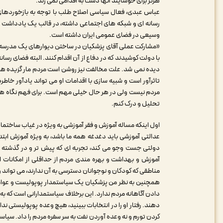
هرگز برای خوشایند آنها دست به اقدامی نمی زند.
عباس عبدی، فعال سیاسی اصلاح طلب با توجه به بازخوردها
رسانه ای و شبکه های اجتماعی داشته، در قالب یک یادداشت تح
وسیعی در فضای عمومی ایران داشته است.
«مشارکت عملی آقای پزشکیان در ساختن دیوارهای یک مدرسه با
با دولت کوشیدند که در دفاع از آن اقدام کنند. البته فضای رسانه
دیده نمی شد. علت مخالفت نیز روشن است مردم مار گزیده هستند
تاثرآور است و شبیه سازی با اقدامات او می تواند یادآور خاطره
مردم نیست ولی در هر حال خیلی مهم است. برای فهم نگاه همه 
تحلیل و درک کنم.
اول اینکه مساله آموزش و فقر آموزشی به ویژه در غیاب ساختم
عدالتی آموزشی باید دغدغه همه ما باشد، به ویژه آموزش ابت
دولتی جست وجو می کند، تجربه ای که پیش تر و در گذشته د
آموزش و بهداشت و بهره مندی مردم از حداقلی از امکانات 
مناطقی که کودکان و نوجوانان دسترسی به آن ندارند، می تواند
همچنین به نظر من پزشکیان یک سیاستمدار پوپولیست و عوام
دادن آگاهانه مردم ندارد. این برخلاف سیاستمدارانی است که به 
دهند. رفتار او را در انتخابات ببینید، هیچ وعده پوپولیستی 
کردن تورم و نه وعده آوردن نفت به سر سفره مردم را داد. سیا