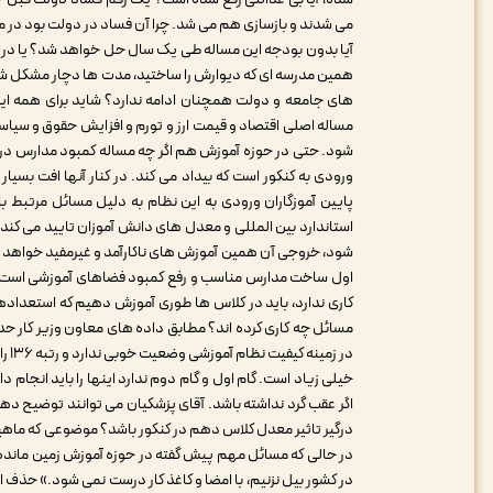
می شدند و بازسازی هم می شد. چرا آن فساد در دولت بود در مقابل این وظیفه حکومت د
آیا بدون بودجه این مساله طی یک سال حل خواهد شد؟ یا در 
همین مدرسه ای که دیوارش را ساختید، مدت ها دچار مشکل شو
های جامعه و دولت همچنان ادامه ندارد؟ شاید برای همه اینه
مساله اصلی اقتصاد و قیمت ارز و تورم و افزایش حقوق و سی
شود. حتی در حوزه آموزش هم اگر چه مساله کمبود مدارس در برخ
ورودی به کنکور است که بیداد می کند. در کنار آنها افت بسی
پایین آموزگاران ورودی به این نظام به دلیل مسائل مرتبط ب
استاندارد بین المللی و معدل های دانش آموزان تایید می کند
شود، خروجی آن همین آموزش های ناکارآمد و غیرمفید خواهد ب
اول ساخت مدارس مناسب و رفع کمبود فضاهای آموزشی است، در
کاری ندارد، باید در کلاس ها طوری آموزش دهیم که استعدادهای ف
در 
خیلی زیاد است. گام اول و گام دوم ندارد اینها را باید انجام 
اگر عقب گرد نداشته باشد. آقای پزشکیان می توانند توضیح ده
درگیر تاثیر معدل کلاس دهم در کنکور باشد؟ موضوعی که ماهیتی
در حالی که مسائل مهم پیش گفته در حوزه آموزش زمین مانده ا
در کشور بیل نزنیم، با امضا و کاغذ کار درست نمی شود.» حذف امض