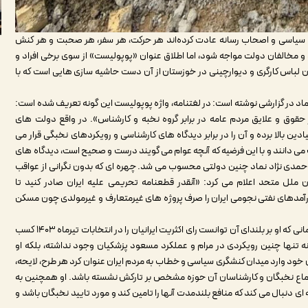
 سیاسی و اصحاب رسانه عادت کرده‌اند هر حرکت، هر سفر، هر صحبت و هر کنش
 مخالفان دولت مواجه شود، اما اطلاق عنوان «پوپولیست» از سوی برخی افراد و
ن لباس کارگری و دیوارچینی در خوزستان از آن دست حاشیه سازی هایی است که با
تماد در گزارشی نوشته است: در لغتنامه، واژه پوپولیست این گونه تعریف شده است:
حقوق و علایق مردم عامه در برابر گروه نخبه و کارشناس». در واقع دولت های
ین بالا برده و آن را در برابر دیدگاه های کارشناسی و رویکردهای نخبگی قرار می
ی دانند و با این فرضیه که آنچه عوام می گویند درست و صحیح است، دیدگاه های
حمدی نژاد نماد چنین دولتی محسوب می شد. چهره ای که بدون نگرانی از عواقب
لل متحد اعلام می کرد: «آنقدر قطعنامه تحریمی علیه ایران صادر کنید تا
ه شود.» او در عین حال ۸۰۰میلیارد دلار درآمدهای نفتی نجومی ایران را صرف پروژه های غیرمتعارف و غیرمولدی چون مسکن
در نقطه مقابل، با بررسی حیات سیاسی مسعود پزشکیان و گفتمانی که او بر بلندای آن توانست رای اکثریت ایرانیان را در انتخابات تیرماه ۱۴۰۳ کسب
 نه تنها چنین رویکردی در مرام و عملکرد مسعود پزشکیان وجود نداشته، بلکه او
ان خود وارد میدان کنشگری سیاسی و خطاب به مردم ایران عنوان کرد هر طرح، لایحه،
اجماع نخبگان و کارشناسان آن حوزه مشخص بر تارکش نشسته باشد. او همچنین به
ه ای دنبال می کند که منافع بلندمدت آنها را تامین کند و مورد تایید نخبگان باشد و