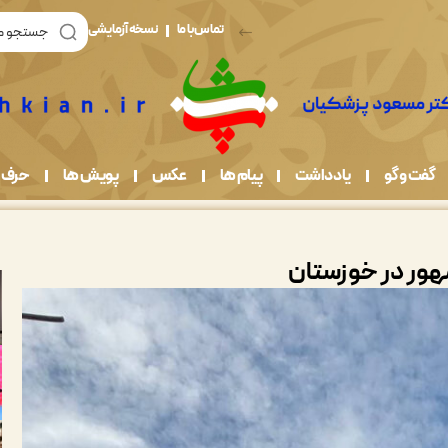
تماس با ما
نسخه آزمایشی
گفت و گو
یادداشت
پیام ها
عکس
پویش ها
حرف 
مهور در خوزستان