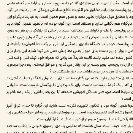
و است. یکی از مهم ترین مواردی که در تایید پوپولیستی او ارایه می کنند، نقض
 پوپولیست بود باید مطابق نظر اکثریت قاطع ستادش پروتکل ها را رعایت می کرد،
را مطابق میل دیگران تغییر دهد و هنوز هم همین است. به عبارت دیگر او این
دیگران هم نگرانی ندارد و معتقد است، این گونه بوده ام، بالطبع همین گونه باید
 پوپولیست با علم و کارشناسی مخالف است. در حالی که پزشکیان بر هر دو مورد
رست هم اظهار کند، موضوعی که می تواند برای خیلی ها پیش آید ولی چون علم و
وپولیست خود را در جایگاه بالاتری از دیگران ارزیابی می کند، تظاهرش به رفتارهای
ختن دیوار او زیر دست بنای دیوار یعنی معاونش عمل می کرد! شاید این رفتار برای
 ابتدای دهه ۱۳۷۰ بلای جان مدیریت کشور شده اند، مفید باشد (البته شاید!) مدیرانی که همراه خود کیف کش و کت کش
ن از زدن برچسب پوپولیسم بر این رفتار می گذرم و موافق نیستم. پس چرا مردم یا
عتقدم که مردم در این برداشت ذی حق هستند. چرا؟
 معنای متفاوتی دارد. خندیدن رفتار پسندیده ای است. ولی هنگام تسلیت گفتن به
ری که از یک کودک پسندیده است برای یک نوجوان یا بزرگسال ناپسند است. بنابراین
 شرایط اقتصادی، حتی مسائل آموزشی جامعه، آیا این رفتار ناشی از یک اراده ناظر بر
ی است؟
 که ۵۰ سال پیش هم وضع آنجا همین گونه بود و تاکنون تغییری نکرده است. شاید این گزاره تا حدی اغراق آمیز
متحول شده آنجا تغییری نکرده است. در خوزستان هم درباره فقر حرف مشابهی زد.
 را حل کنند یا موضوع مهم تر از خواست افراد و کارگزاران است.
سیار هم خوب است. سال هاست که مدارس زیادی از سوی خیرین داوطلب ساخته
شده، آیا بی عدالتی رفع شده است؟ یک رقم فساد دولت قبل ۳/۷ میلیارد دلار بود که اگر به مدارس کشور اختصاص می یافت همه صاحب مدرسه