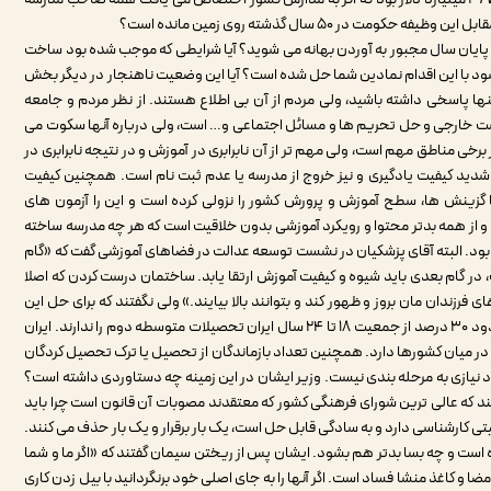
ر ۵۰ سال گذشته روی زمین مانده است؟
پایان سال مجبور به آوردن بهانه می شوید؟ آیا شرایطی که موجب شده بود ساخت
د با این اقدام نمادین شما حل شده است؟ آیا این وضعیت ناهنجار در دیگر بخش
ا پاسخی داشته باشید، ولی مردم از آن بی اطلاع هستند. از نظر مردم و جامعه
است خارجی و حل تحریم ها و مسائل اجتماعی و… است، ولی درباره آنها سکوت می
ی مناطق مهم است، ولی مهم تر از آن نابرابری در آموزش و در نتیجه نابرابری در
ار شدید کیفیت یادگیری و نیز خروج از مدرسه یا عدم ثبت نام است. همچنین کیفیت
ا گزینش ها، سطح آموزش و پرورش کشور را نزولی کرده است و این را آزمون های
 و از همه بدتر محتوا و رویکرد آموزشی بدون خلاقیت است که هر چه مدرسه ساخته
ود. البته آقای پزشکیان در نشست توسعه عدالت در فضاهای آموزشی گفت که «گام
 گام بعدی باید شیوه و کیفیت آموزش ارتقا یابد. ساختمان درست کردن که اصلا
رزندان مان بروز و ظهور کند و بتوانند بالا بیایند.» ولی نگفتند که برای حل این
مسائل چه کاری کرده اند؟ مطابق داده های معاون وزیر کار حدود ۳۰ درصد از جمعیت ۱۸ تا ۲۴ سال ایران تحصیلات متوسطه دوم را ندارند. ایران
زمینه کیفیت نظام آموزشی وضعیت خوبی ندارد و رتبه ۱۳۶ را در میان کشورها دارد. همچنین تعداد بازماندگان از تحصیل یا ترک تحصیل کردگان
داد نیازی به مرحله بندی نیست. وزیر ایشان در این زمینه چه دستاوردی داشته است؟
ند که عالی ترین شورای فرهنگی کشور که معتقدند مصوبات آن قانون است چرا باید
 کارشناسی دارد و به سادگی قابل حل است، یک بار برقرار و یک بار حذف می کنند.
ست و چه بسا بدتر هم بشود. ایشان پس از ریختن سیمان گفتند که «اگر ما و شما
ا و کاغذ منشا فساد است. اگر آنها را به جای اصلی خود برنگردانید با بیل زدن کاری