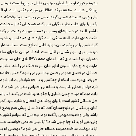
نحوه برخورد او با رقبایش بهترین دلیل بر پوپولیست نبودن ا
پروتکل هاست. معتقدم که اتفاقا این مورد برعکس است. او اگر
ولی چون همیشه همین گونه لباس می پوشید، نپذیرفت که خود 
رفتار را برای جلب نظر دیگران نمی کند، همچنان که از مخالفت 
باشم. البته در دیدارهای رسمی برحسب ضرورت رعایت می کند.
تاکید جدی دارد، البته ممکن است گزاره های غیرعلمی و ناد
کارشناسی را می پذیرد، این موارد قابل اصلاح است. سیاستمدار پ
مردمی، برای سوار شدن بر آنان است. اتفاقا در این ماجرای سا
مدیران اتو کشیده ای که از
دارند و خرج دکوراسیون اتاق شان سر به فلک می کشد. بنابرای
حداقل در فضای عمومی چنین برداشتی می شود؟ خیلی خلاصه م
هر رفتاری برحسب اینکه از چه کسی و در چه شرایطی صادر شود،
فرد عزادار عملی نادرست و نشانه بی احترامی تلقی می شود. کا
باید دید که مردم چنین رفتاری را چگونه برداشت می کنند؟ در این
حل مسائل کشور است یا برای پوشاندن انفعال و شاید سردرگم
آقای پزشکیان در بلوچستان گفت
باشد ولی واقعیت مهمی را گفته بود. نیم قرن که سراسر کشور 
ولی نمی گوید که چرا چنین شده؟ آیا قبلی ها نمی خواستند مساله
آیا با نهضت ساخت مدرسه مساله حل می شود؟ نهضتی که ب