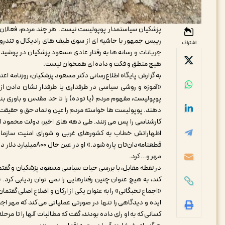
پزشکیان سیاستمدار پوپولیست نیست. هر چند مردم، فعالان
رییس جمهور با حاشیه ای از سوی طیف های رادیکال و تندرو و
اشتراک
جریانات و رسانه ها به رفتار عادی مسعود پزشکیان در پوشید
هیچ منطق و فکت و داده ای همخوان نیست.
به گزارش پایگاه اطلاع‌رسانی دکتر مسعود پزشکیان، روزنامه اع
«آموزه و روشی سیاسی در طرفداری یا طرفدار نشان دادن از 
پوپولیست، مفهوم مردم (یا توده) را تا حد مقدس و باوری بنیاد
دهند. پوپولیست ها خواسته مردم را عین و نماد حق و حقیقت م
کارشناسی را پس می زنند. طی دهه های اخیر، دولت محمود ا
اظهاراتش خطاب به کشورهای غربی و شورای امنیت سازمان م
قطعنامه‌دان‌تان پار
مهر و… کرد.
کند، به هیچ عنوان چنین رفتارهایی را نمی توان ردیابی کرد.
«اجماع نخبگانی» را به عنوان یکی از ارکان و اضلاع اصلی گفتم
ایده و دیدگاهی را تنها در صورتی عملیاتی می کند که مهر 
کسانی که به او رای داده بودند، گفت که مطالبات آنها را تا مرحل