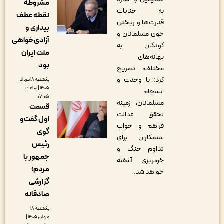
مشروطه
به جنایات
نقطه عطف
قدرت‌ها و ریختن
بیداری و
خون مسلمانان و
آزادی‌خواهی
کودکان به
ملت ایران
بهانه‌های
بود
مختلف، تصریح
کرد: با وحدت و
یکشنبه ۱۸ مرداد,
۱۴۰۵ | ساعت:
انسجام
۰۷:۰۵
مسلمانان، زمینه
قسمت
تحقق عدالت
اول گفت‌و
فراهم و خواب
گوی
ستمکاران برای
رئیس
تداوم جنگ و
جمهور با
خونریزی آشفته
مردم؛
خواهد شد.
گزارشی
صادقانه
یکشنبه ۱۸
مرداد, ۱۴۰۵ |