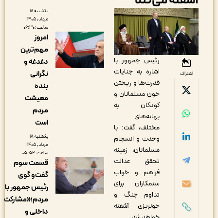
شفته می‌کند
یکشنبه ۱۸
مرداد, ۱۴۰۵ |
ساعت: ۰۶:۳۰
امروز
مهم‌ترین
رئیس جمهور با
دغدغه و
اشاره به جنایات
نگرانی
اشتراک
قدرت‌ها و ریختن
بنده
خون مسلمانان و
معیشت
کودکان به
مردم
بهانه‌های
است
مختلف، گفت: با
یکشنبه ۱۸
وحدت و انسجام
مرداد, ۱۴۰۵ |
مسلمانان، زمینه
ساعت: ۰۵:۵۲
تحقق عدالت
قسمت سوم
فراهم و خواب
گفت‌و گوی
ستمکاران برای
رئیس جمهور با
تداوم جنگ و
مردم؛«مشارکت
خونریزی آشفته
داخلی و
خواهد شد.