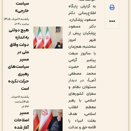
سیاست
به گزارش پایگاه
خارجی»
اطلاع‌رسانی دکتر
مسعود پزشکیان،
یکشنبه ۱۸ مرداد, ۱۴۰۵ |
ساعت: ۰۶:۴۰
دکتر مسعود
هیچ دولتی
پزشکیان پیش از
به اندازه
ظهر امروز
دولت وفاق
سه‌شنبه، هم‌زمان
ملی در
با سالروز مبعث
مسیر
پیامبر گرامی
سیاست‌های
اسلام حضرت
محمد مصطفی
رهبری
(ص)، در دیدار
حرکت نکرده
مسئولان نظام و
است
سفرای کشورهای
یکشنبه ۱۸ مرداد,
اسلامی با رهبر
۱۴۰۵ | ساعت:
معظم انقلاب
۰۶:۴۳
مسیر
اسلامی، هدف
اصلاحات
بعثت انبیاء را
آغاز شده
اقامه حق و عدالت