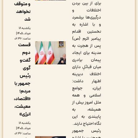
برای از بین بردن
و متوقف
اختلافات و
نخواهد
درگیری‌ها برشمرد
شد
و با اشاره به
یکشنبه ۱۸
نخستین اقدام
مرداد, ۱۴۰۵ |
پیامبر اکرم (ص)
ساعت: ۰۶:۴۶
قسمت
پس از هجرت به
دوم
مدینه برای ایجاد
پیمان برادری
گفت‌و
میان قبائلِ دارای
گوی
اختلاف دیرینه
رئیس
اظهار داشت:
جمهور با
ایران، جوامع
مردم؛
اسلامی و همه
«اقتصاد،
ملل امروز بیش از
معیشت،
همیشه، به
انرژی»
پایبندی به این
نگاه احتیاج دارند.
یکشنبه ۱۸
مرداد, ۱۴۰۵ |
رئیس جمهور
ساعت: ۰۶:۴۶
همچنین با اشاره