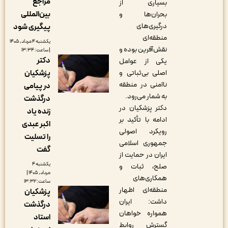
مراجع
بسیاری از
بین‌المللی
بحران‌ها و
درگیری‌های
پیگیری شود
منطقه‌ای
یکشنبه ۴ مرداد, ۱۴۰۵
نقش‌آفرین بوده و
| ساعت: ۱۳:۳۴
دکتر
یکی از عوامل
اصلی بی‌ثباتی و
پزشکیان
ناامنی در منطقه
در پیامی
به شمار می‌رود.
درگذشت
دکتر پزشکیان در
زنده یاد
ادامه با تأکید بر
اکبر عبدی
رویکرد اصولی
را تسلیت
جمهوری اسلامی
گفت
ایران در حمایت از
یکشنبه ۴
صلح، ثبات و
مرداد, ۱۴۰۵ |
همکاری‌های
ساعت: ۱۳:۳۲
منطقه‌ای اظهار
پزشکیان
داشت: ایران
درگذشت
همواره خواهان
استاد
گسترش روابط