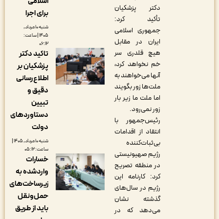
اسلامی
دکتر پزشکیان
برای اجرا
تأکید کرد:
شنبه ۱۰ مرداد,
جمهوری اسلامی
۱۴۰۵ | ساعت:
ایران در مقابل
۰۶:۱۲
هیچ قلدری سر
تاکید دکتر
خم نخواهد کرد،
پزشکیان بر
آنها می‌خواهند به
اطلاع‌رسانی
ملت‌ها زور بگویند
دقیق و
اما ملت ما زیر بار
تبیین
زور نمی‌رود.
دستاوردهای
رئیس‌جمهور با
دولت
انتقاد از اقدامات
شنبه ۱۰ مرداد, ۱۴۰۵ |
بی‌ثبات‌کننده
ساعت: ۰۵:۱۲
رژیم صهیونیستی
خسارات
در منطقه تصریح
واردشده به
کرد: کارنامه این
زیرساخت‌های
رژیم در سال‌های
حمل‌ونقل
گذشته نشان
باید از طریق
می‌دهد که در