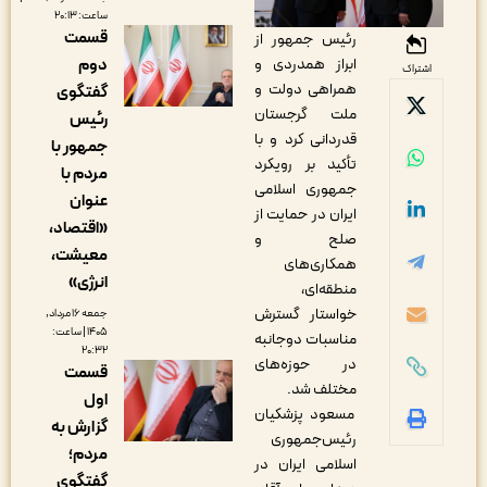
ساعت: ۲۰:۱۳
قسمت
رئیس جمهور از
ابراز همدردی و
دوم
اشتراک
همراهی دولت و
گفتگوی
ملت گرجستان
رئیس
قدردانی کرد و با
جمهور با
تأکید بر رویکرد
مردم با
جمهوری اسلامی
عنوان
ایران در حمایت از
«اقتصاد،
صلح و
معیشت،
همکاری‌های
انرژی»
منطقه‌ای،
خواستار گسترش
جمعه ۱۶ مرداد,
۱۴۰۵ | ساعت:
مناسبات دوجانبه
۲۰:۳۲
در حوزه‌های
قسمت
مختلف شد.
اول
مسعود پزشکیان
گزارش به
رئیس‌جمهوری
مردم؛
اسلامی ایران در
گفتگوی