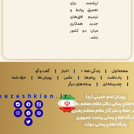
ارزشمند برای
تعمیق روابط و
ترسیم افق‌های
جدید همکاری
میان دو کشور
باشد.
 اول
زندگی نامه
اخبار
گفت و گو
ادداشت
پیام ها
عکس
پویش ها
حرف شما
ندرسانه ای
رسانه های دیگر
Drpezeshkian.ir
تال امام خمینی (ره)
 رسانی دفتر مقام معظم رهبری
 نشر آثار مقام معظم رهبری
طلاع رسانی ریاست جمهوری
اه اطلاع رسانی دولت