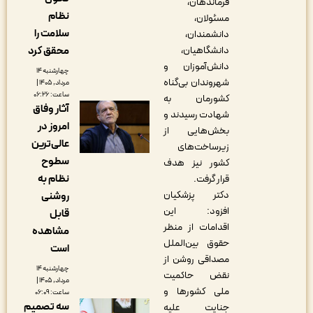
فرماندهان،
نظام
مسئولان،
سلامت را
دانشمندان،
دانشگاهیان،
محقق کرد
دانش‌آموزان و
چهارشنبه ۱۴
شهروندان بی‌گناه
مرداد, ۱۴۰۵ |
ساعت: ۰۶:۲۶
کشورمان به
آثار وفاق
شهادت رسیدند و
امروز در
بخش‌هایی از
عالی‌ترین
زیرساخت‌های
سطوح
کشور نیز هدف
نظام به
قرار گرفت.
دکتر پزشکیان
روشنی
افزود: این
قابل
اقدامات از منظر
مشاهده
حقوق بین‌الملل
است
مصداقی روشن از
چهارشنبه ۱۴
نقض حاکمیت
مرداد, ۱۴۰۵ |
ملی کشورها و
ساعت: ۰۶:۰۹
سه تصمیم
جنایت علیه