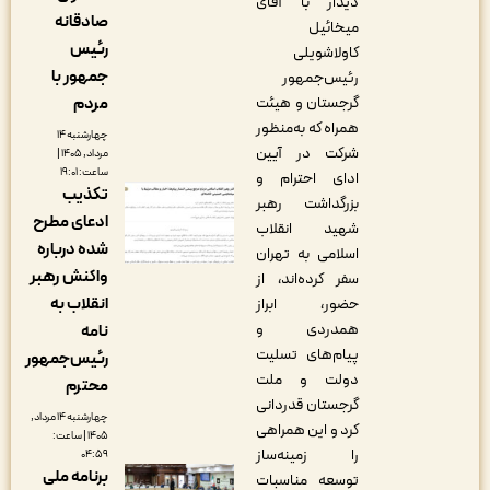
دیدار با آقای
صادقانه
میخائیل
رئیس
کاولاشویلی
جمهور با
رئیس‌جمهور
گرجستان و هیئت
مردم
همراه که به‌منظور
چهارشنبه ۱۴
شرکت در آیین
مرداد, ۱۴۰۵ |
ساعت: ۱۹:۰۱
ادای احترام و
تکذیب
بزرگداشت رهبر
ادعای مطرح
شهید انقلاب
شده درباره
اسلامی به تهران
واکنش رهبر
سفر کرده‌اند، از
انقلاب به
حضور، ابراز
همدردی و
نامه
پیام‌های تسلیت
رئیس‌جمهور
دولت و ملت
محترم
گرجستان قدردانی
چهارشنبه ۱۴ مرداد,
کرد و این همراهی
۱۴۰۵ | ساعت:
را زمینه‌ساز
۰۴:۵۹
برنامه ملی
توسعه مناسبات