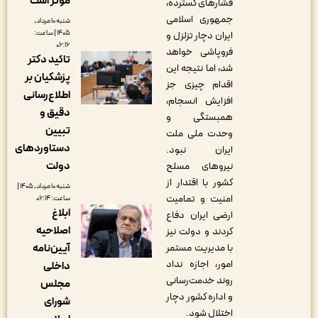
مؤثر است
فشارهای گسترده،
جمهوری اسلامی
شنبه ۱۰ مرداد,
۱۴۰۵ | ساعت:
ایران دچار تزلزل و
۰۶:۱۶
فروپاشی خواهد
تاکید دکتر
شد، اما نتیجه این
پزشکیان بر
اقدام چیزی جز
اطلاع‌رسانی
افزایش انسجام،
دقیق و
همبستگی و
تبیین
وحدت ملی ملت
دستاوردهای
ایران نبود.
دولت
نیروهای مسلح
کشور با اقتدار از
شنبه ۱۰ مرداد, ۱۴۰۵ |
امنیت و تمامیت
ساعت: ۰۶:۱۴
ابلاغ
ارضی ایران دفاع
اصلاحیه
کردند و دولت نیز
با مدیریت مستمر
آیین‌نامه
امور، اجازه نداد
داخلی
روند خدمت‌رسانی
مجلس
و اداره کشور دچار
شورای
اختلال شود.