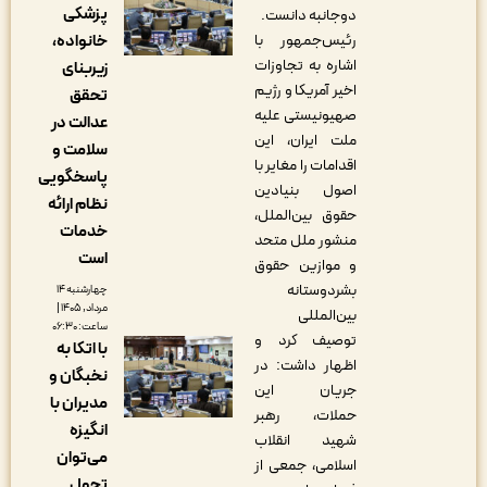
پزشکی
دوجانبه دانست.
رئیس‌جمهور با
خانواده،
اشاره به تجاوزات
زیربنای
اخیر آمریکا و رژیم
تحقق
صهیونیستی علیه
عدالت در
ملت ایران، این
سلامت و
اقدامات را مغایر با
پاسخگویی
اصول بنیادین
نظام ارائه
حقوق بین‌الملل،
خدمات
منشور ملل متحد
است
و موازین حقوق
بشردوستانه
چهارشنبه ۱۴
مرداد, ۱۴۰۵ |
بین‌المللی
ساعت: ۰۶:۳۰
توصیف کرد و
با اتکا به
اظهار داشت: در
نخبگان و
جریان این
مدیران با
حملات، رهبر
انگیزه
شهید انقلاب
می‌توان
اسلامی، جمعی از
تحول