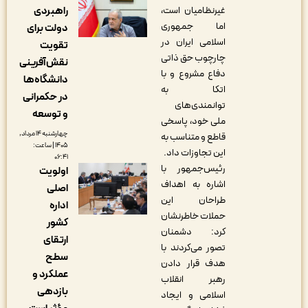
غیرنظامیان است،
راهبردی
اما جمهوری
دولت برای
اسلامی ایران در
تقویت
چارچوب حق ذاتی
نقش‌آفرینی
دفاع مشروع و با
دانشگاه‌ها
اتکا به
در حکمرانی
توانمندی‌های
و توسعه
ملی خود، پاسخی
چهارشنبه ۱۴ مرداد,
قاطع و متناسب به
۱۴۰۵ | ساعت:
این تجاوزات داد.
۰۶:۴۱
رئیس‌جمهور با
اولویت
اشاره به اهداف
اصلی
طراحان این
اداره
حملات خاطرنشان
کشور
کرد: دشمنان
ارتقای
تصور می‌کردند با
سطح
هدف قرار دادن
عملکرد و
رهبر انقلاب
بازدهی
اسلامی و ایجاد