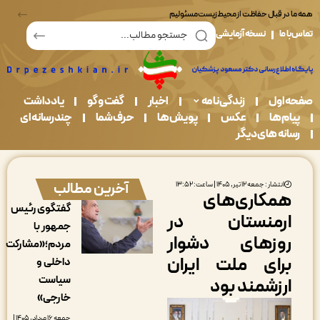
در قبال حفاظت از محیط زیست مسئولیم
ما
نسخه آزمایشی
اول
زندگی نامه
اخبار
گفت و گو
یادداشت
م ها
عکس
پویش ها
حرف شما
چندرسانه ای
نه های دیگر
آخرین مطالب
انتشار : جمعه ۱۲ تیر, ۱۴۰۵ | ساعت: ۱۳:۵۲
مکاری‌های
گفتگوی رئیس
رمنستان در
جمهور با
وزهای دشوار
مردم؛«مشارکت
رای ملت ایران
داخلی و
سیاست
رزشمند بود
خارجی»
جمعه ۱۶ مرداد, ۱۴۰۵ |