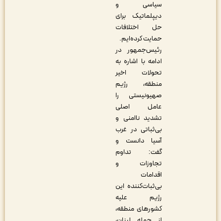
سیاسی و
دیپلماتیک برای
حل اختلافات
حمایت کرده‌ایم.
رئیس‌جمهور در
ادامه با اشاره به
تحولات اخیر
منطقه، رژیم
صهیونیستی را
عامل اصلی
تشدید ناامنی و
بی‌ثباتی در غرب
آسیا دانست و
گفت: تداوم
تجاوزات و
اقدامات
بی‌ثبات‌کننده این
رژیم علیه
کشورهای منطقه،
از جمله لبنان،