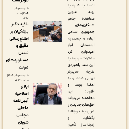
مؤثر است
ادامه با اشاره به
شنبه ۱۰ مرداد,
روند تدوین
۱۴۰۵ | ساعت:
معاهده جامع
۰۶:۱۶
تاکید دکتر
همکاری‌های
پزشکیان بر
جمهوری اسلامی
ایران و جمهوری
اطلاع‌رسانی
ارمنستان ابراز
دقیق و
امیدواری کرد
تبیین
مذاکرات مربوط به
دستاوردهای
این سند راهبردی
دولت
هرچه سریع‌تر
شنبه ۱۰ مرداد, ۱۴۰۵ |
نهایی شده و به
ساعت: ۰۶:۱۴
امضا برسد و
ابلاغ
افزود: این
اصلاحیه
معاهده می‌تواند
آیین‌نامه
افق‌های جدیدی را
داخلی
در روابط دوجانبه
مجلس
بگشاید و
شورای
زمینه‌ساز تأمین