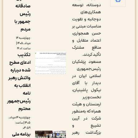
دوستانه، توسعه
صادقانه
همکاری‌های
رئیس
دوجانبه و تقویت
جمهور با
مناسبات مبتنی بر
مردم
حسن همجواری،
چهارشنبه ۱۴
اعتماد متقابل و
مرداد, ۱۴۰۵ |
منافع مشترک
ساعت: ۱۹:۰۱
تأکید کردند.
تکذیب
مسعود پزشکیان
ادعای مطرح
رئیس‌جمهوری
شده درباره
اسلامی ایران در
واکنش رهبر
دیدار با آقای
انقلاب به
نیکول پاشینیان،
نامه
نخست‌وزیر
رئیس‌جمهور
ارمنستان و هیئت
محترم
همراه که به‌منظور
شرکت در آیین
چهارشنبه ۱۴ مرداد,
۱۴۰۵ | ساعت:
تشییع و
۰۴:۵۹
بزرگداشت رهبر
برنامه ملی