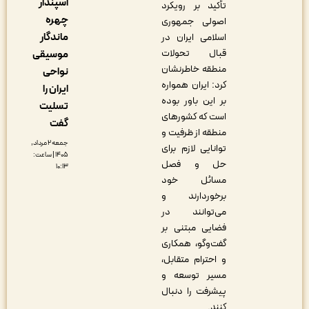
اسپندار
تأکید بر رویکرد
چهره
اصولی جمهوری
ماندگار
اسلامی ایران در
قبال تحولات
موسیقی
منطقه خاطرنشان
نواحی
کرد: ایران همواره
ایران را
بر این باور بوده
تسلیت
است که کشورهای
گفت
منطقه از ظرفیت و
جمعه ۲ مرداد,
توانایی لازم برای
۱۴۰۵ | ساعت:
حل و فصل
۱۰:۱۳
مسائل خود
برخوردارند و
می‌توانند در
فضایی مبتنی بر
گفت‌وگو، همکاری
و احترام متقابل،
مسیر توسعه و
پیشرفت را دنبال
کنند.