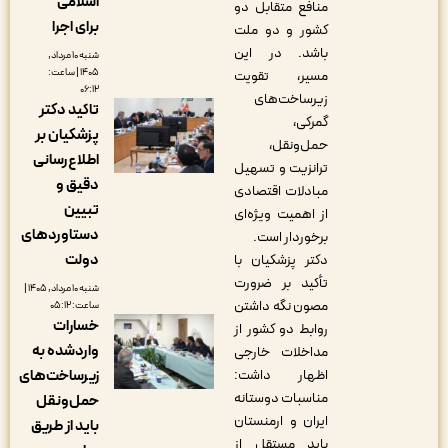
اسلامی
منافع متقابل دو
برای اجرا
کشور و دو ملت
باشد. در این
شنبه ۱۰ مرداد,
۱۴۰۵ | ساعت:
مسیر، تقویت
۰۶:۱۲
زیرساخت‌های
تاکید دکتر
گمرکی،
پزشکیان بر
حمل‌ونقل،
اطلاع‌رسانی
ترانزیت و تسهیل
دقیق و
مبادلات اقتصادی
تبیین
از اهمیت ویژه‌ای
دستاوردهای
برخوردار است.
دولت
دکتر پزشکیان با
تأکید بر ضرورت
شنبه ۱۰ مرداد, ۱۴۰۵ |
مصون نگه داشتن
ساعت: ۰۵:۱۲
خسارات
روابط دو کشور از
واردشده به
مداخلات خارجی
اظهار داشت:
زیرساخت‌های
مناسبات دوستانه
حمل‌ونقل
ایران و ارمنستان
باید از طریق
باید مستقل از