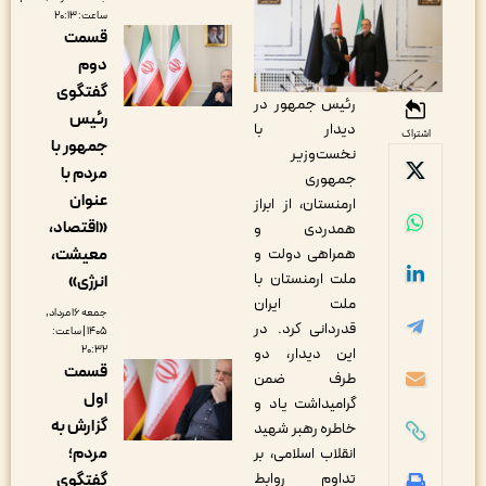
ساعت: ۲۰:۱۳
قسمت
دوم
گفتگوی
رئیس جمهور در
رئیس
دیدار با
اشتراک
جمهور با
نخست‌وزیر
مردم با
جمهوری
عنوان
ارمنستان، از ابراز
«اقتصاد،
همدردی و
همراهی دولت و
معیشت،
ملت ارمنستان با
انرژی»
ملت ایران
جمعه ۱۶ مرداد,
قدردانی کرد. در
۱۴۰۵ | ساعت:
۲۰:۳۲
این دیدار، دو
قسمت
طرف ضمن
اول
گرامیداشت یاد و
گزارش به
خاطره رهبر شهید
مردم؛
انقلاب اسلامی، بر
تداوم روابط
گفتگوی