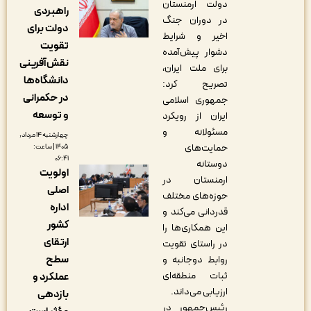
دولت ارمنستان
راهبردی
در دوران جنگ
دولت برای
اخیر و شرایط
تقویت
دشوار پیش‌آمده
نقش‌آفرینی
برای ملت ایران،
دانشگاه‌ها
تصریح کرد:
در حکمرانی
جمهوری اسلامی
و توسعه
ایران از رویکرد
مسئولانه و
چهارشنبه ۱۴ مرداد,
حمایت‌های
۱۴۰۵ | ساعت:
۰۶:۴۱
دوستانه
اولویت
ارمنستان در
اصلی
حوزه‌های مختلف
اداره
قدردانی می‌کند و
کشور
این همکاری‌ها را
ارتقای
در راستای تقویت
سطح
روابط دوجانبه و
ثبات منطقه‌ای
عملکرد و
ارزیابی می‌داند.
بازدهی
رئیس‌جمهور در