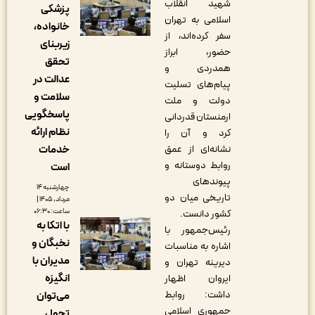
شهید انقلاب
پزشکی
اسلامی به تهران
خانواده،
سفر کرده‌اند، از
زیربنای
حضور، ابراز
تحقق
همدردی و
عدالت در
پیام‌های تسلیت
سلامت و
دولت و ملت
پاسخگویی
ارمنستان قدردانی
نظام ارائه
کرد و آن را
نشانه‌ای از عمق
خدمات
روابط دوستانه و
است
پیوندهای
چهارشنبه ۱۴
تاریخی میان دو
مرداد, ۱۴۰۵ |
ساعت: ۰۶:۳۰
کشور دانست.
با اتکا به
رئیس‌جمهور با
نخبگان و
اشاره به مناسبات
مدیران با
دیرینه تهران و
انگیزه
ایروان اظهار
داشت: روابط
می‌توان
جمهوری اسلامی
تحول