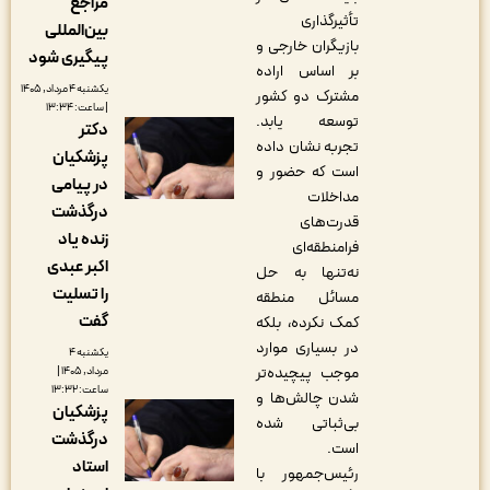
مراجع
تأثیرگذاری
بین‌المللی
بازیگران خارجی و
پیگیری شود
بر اساس اراده
یکشنبه ۴ مرداد, ۱۴۰۵
مشترک دو کشور
| ساعت: ۱۳:۳۴
توسعه یابد.
دکتر
تجربه نشان داده
پزشکیان
است که حضور و
در پیامی
مداخلات
درگذشت
قدرت‌های
زنده یاد
فرامنطقه‌ای
اکبر عبدی
نه‌تنها به حل
را تسلیت
مسائل منطقه
گفت
کمک نکرده، بلکه
در بسیاری موارد
یکشنبه ۴
موجب پیچیده‌تر
مرداد, ۱۴۰۵ |
ساعت: ۱۳:۳۲
شدن چالش‌ها و
پزشکیان
بی‌ثباتی شده
درگذشت
است.
استاد
رئیس‌جمهور با