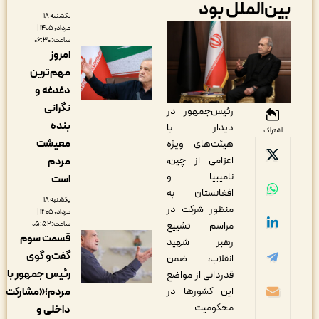
ین‌الملل بود
یکشنبه ۱۸
مرداد, ۱۴۰۵ |
ساعت: ۰۶:۳۰
امروز
مهم‌ترین
دغدغه و
نگرانی
رئیس‌جمهور در
بنده
دیدار با
اشتراک
معیشت
هیئت‌های ویژه
اعزامی از چین،
مردم
نامیبیا و
است
افغانستان به
یکشنبه ۱۸
منظور شرکت در
مرداد, ۱۴۰۵ |
مراسم تشییع
ساعت: ۰۵:۵۲
قسمت سوم
رهبر شهید
گفت‌و گوی
انقلاب، ضمن
رئیس جمهور با
قدردانی از مواضع
این کشورها در
مردم؛«مشارکت
محکومیت
داخلی و