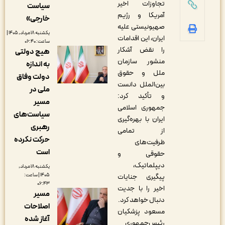
تجاوزات اخیر
سیاست
آمریکا و رژیم
خارجی»
صهیونیستی علیه
یکشنبه ۱۸ مرداد, ۱۴۰۵ |
ایران، این اقدامات
ساعت: ۰۶:۴۰
را نقض آشکار
هیچ دولتی
منشور سازمان
به اندازه
ملل و حقوق
دولت وفاق
بین‌الملل دانست
ملی در
و تأکید کرد:
مسیر
جمهوری اسلامی
سیاست‌های
ایران با بهره‌گیری
رهبری
از تمامی
حرکت نکرده
ظرفیت‌های
است
حقوقی و
دیپلماتیک،
یکشنبه ۱۸ مرداد,
۱۴۰۵ | ساعت:
پیگیری جنایات
۰۶:۴۳
اخیر را با جدیت
مسیر
دنبال خواهد کرد.
اصلاحات
مسعود پزشکیان
آغاز شده
رئیس‌جمهوری