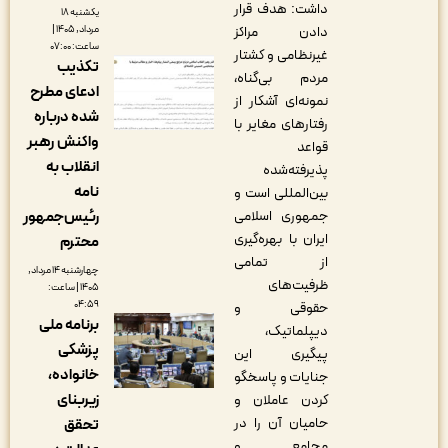
داشت: هدف قرار
یکشنبه ۱۸
دادن مراکز
مرداد, ۱۴۰۵ |
ساعت: ۰۷:۰۰
غیرنظامی و کشتار
تکذیب
مردم بی‌گناه،
ادعای مطرح
نمونه‌ای آشکار از
شده درباره
رفتارهای مغایر با
واکنش رهبر
قواعد
انقلاب به
پذیرفته‌شده
نامه
بین‌المللی است و
جمهوری اسلامی
رئیس‌جمهور
ایران با بهره‌گیری
محترم
از تمامی
چهارشنبه ۱۴ مرداد,
ظرفیت‌های
۱۴۰۵ | ساعت:
۰۴:۵۹
حقوقی و
برنامه ملی
دیپلماتیک،
پزشکی
پیگیری این
خانواده،
جنایات و پاسخگو
زیربنای
کردن عاملان و
حامیان آن را در
تحقق
مجامع و