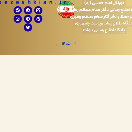
Drpezeshkian.ir
تال امام خمینی (ره)
 رسانی دفتر مقام معظم رهبری
 نشر آثار مقام معظم رهبری
طلاع رسانی ریاست جمهوری
اه اطلاع رسانی دولت
1405