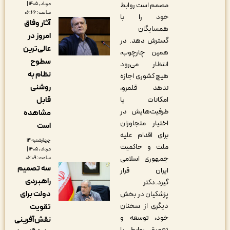
مصمم است روابط
مرداد, ۱۴۰۵ |
ساعت: ۰۶:۲۶
خود را با
آثار وفاق
همسایگان
امروز در
گسترش دهد. در
عالی‌ترین
همین چارچوب،
سطوح
انتظار می‌رود
نظام به
هیچ کشوری اجازه
روشنی
ندهد قلمرو،
امکانات یا
قابل
ظرفیت‌هایش در
مشاهده
اختیار متجاوزان
است
برای اقدام علیه
چهارشنبه ۱۴
ملت و حاکمیت
مرداد, ۱۴۰۵ |
جمهوری اسلامی
ساعت: ۰۶:۰۹
سه تصمیم
ایران قرار
راهبردی
گیرد.دکتر
دولت برای
پزشکیان در بخش
دیگری از سخنان
تقویت
خود، توسعه و
نقش‌آفرینی
تعمیق روابط با