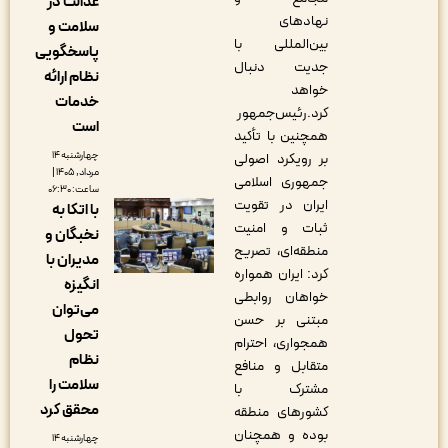
عدالت در
نهادهای
سلامت و
بین‌المللی با
پاسخگویی
جدیت دنبال
نظام ارائه
خواهد
خدمات
کرد.رئیس‌جمهور
است
همچنین با تأکید
چهارشنبه ۱۴
بر رویکرد اصولی
مرداد, ۱۴۰۵ |
جمهوری اسلامی
ساعت: ۰۶:۳۰
ایران در تقویت
با اتکا به
ثبات و امنیت
نخبگان و
منطقه‌ای، تصریح
مدیران با
کرد: ایران همواره
انگیزه
خواهان روابطی
می‌توان
مبتنی بر حسن
تحول
همجواری، احترام
نظام
متقابل و منافع
سلامت را
مشترک با
محقق کرد
کشورهای منطقه
بوده و همچنان
چهارشنبه ۱۴