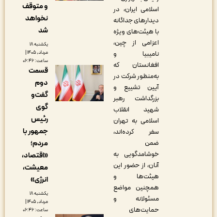
و متوقف
اسلامی ایران، در
نخواهد
دیدارهای جداگانه
شد
با هیئت‌های ویژه
اعزامی از چین،
یکشنبه ۱۸
نامیبیا و
مرداد, ۱۴۰۵ |
ساعت: ۰۶:۴۶
افغانستان که
قسمت
به‌منظور شرکت در
دوم
آیین تشییع و
گفت‌و
بزرگداشت رهبر
گوی
شهید انقلاب
رئیس
اسلامی به تهران
جمهور با
سفر کرده‌اند،
ضمن
مردم؛
خوشامدگویی به
«اقتصاد،
آنان، از حضور این
معیشت،
هیئت‌ها و
انرژی»
همچنین مواضع
یکشنبه ۱۸
مسئولانه و
مرداد, ۱۴۰۵ |
حمایت‌های
ساعت: ۰۶:۴۶