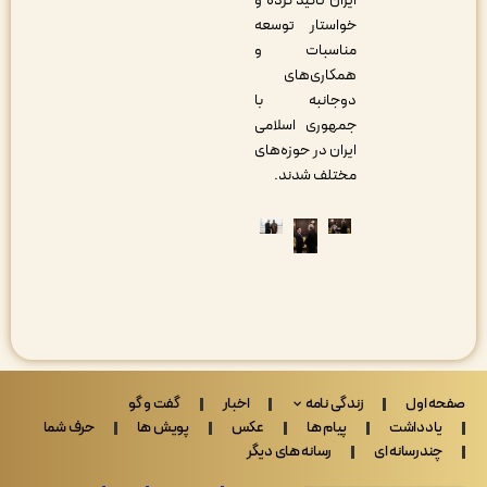
ایران تأکید کرده و
خواستار توسعه
مناسبات و
همکاری‌های
دوجانبه با
جمهوری اسلامی
ایران در حوزه‌های
مختلف شدند.
 اول
زندگی نامه
اخبار
گفت و گو
ادداشت
پیام ها
عکس
پویش ها
حرف شما
ندرسانه ای
رسانه های دیگر