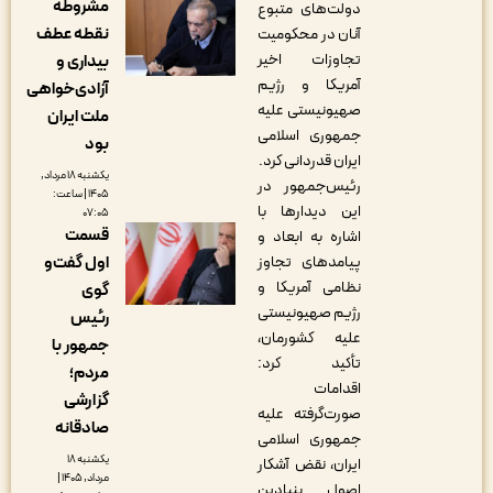
مشروطه
دولت‌های متبوع
نقطه عطف
آنان در محکومیت
تجاوزات اخیر
بیداری و
آمریکا و رژیم
آزادی‌خواهی
صهیونیستی علیه
ملت ایران
جمهوری اسلامی
بود
ایران قدردانی کرد.
یکشنبه ۱۸ مرداد,
رئیس‌جمهور در
۱۴۰۵ | ساعت:
این دیدارها با
۰۷:۰۵
قسمت
اشاره به ابعاد و
پیامدهای تجاوز
اول گفت‌و
نظامی آمریکا و
گوی
رژیم صهیونیستی
رئیس
علیه کشورمان،
جمهور با
تأکید کرد:
مردم؛
اقدامات
گزارشی
صورت‌گرفته علیه
صادقانه
جمهوری اسلامی
یکشنبه ۱۸
ایران، نقض آشکار
مرداد, ۱۴۰۵ |
اصول بنیادین