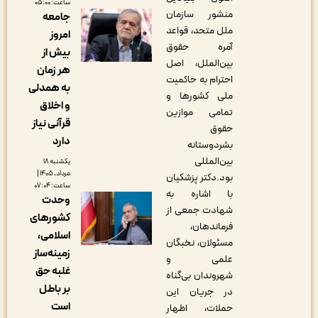
ساعت: ۰۵:۰۰
منشور سازمان
جامعه
ملل متحد، قواعد
امروز
آمره حقوق
بیش از
بین‌الملل، اصل
هر زمان
احترام به حاکمیت
به همدلی
ملی کشورها و
و اخلاق
تمامی موازین
قرآنی نیاز
حقوق
دارد
بشردوستانه
بین‌المللی
یکشنبه ۱۸
مرداد, ۱۴۰۵ |
بود.دکتر پزشکیان
ساعت: ۰۷:۰۴
با اشاره به
وحدت
شهادت جمعی از
کشورهای
فرماندهان،
اسلامی،
مسئولان، نخبگان
زمینه‌ساز
علمی و
غلبه حق
شهروندان بی‌گناه
بر باطل
در جریان این
است
حملات، اظهار