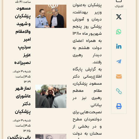
ساعت: ۰۵:۴۱
پزشکیان به‌عنوان
اشتراک
مسعود
وزیر بهداشت،
پزشکیان
درمان و آموزش
و شهید
پزشکی روز پنجم
والامقام
شهریور ماه ۱۳۸۰
امیر
به همراه اعضای
سرتیپ
دولت هشتم به
عزیز
دیدار رهبری
رفتند.
نصیرزاده
به گزارش پایگاه
شنبه ۳۰ خرداد,
اطلاع‌رسانی دکتر
۱۴۰۵ | ساعت:
۱۳:۲۹
مسعود پزشکیان،
نماز ظهر
مقام معظم
عاشورای
رهبری نیز در
دکتر
بیاناتی
پزشکیان
نصیحت‌هایی برای
دولتمردان مطرح
شنبه ۳۰ خرداد,
و در بخشی از
۱۴۰۵ | ساعت:
۱۳:۲۵
سخنان به دولت
بانی بزرگترین