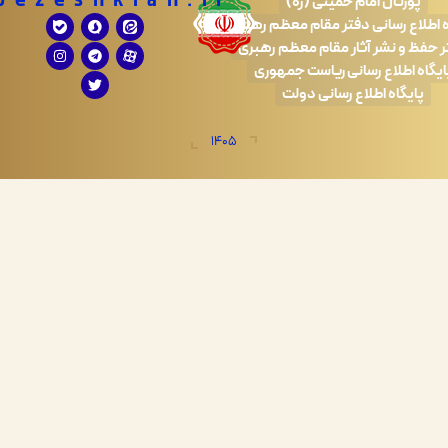
Drpezeshkian.ir
تال امام خمینی (ره)
 رسانی دفتر مقام معظم رهبری
 نشر آثار مقام معظم رهبری
طلاع رسانی ریاست جمهوری
اه اطلاع رسانی دولت
1405