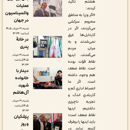
هشتم تأکید
عملیات
کردند:
واکسیناسیون
«اگر وزرا به مناطق
در جهان
محروم سرکشی
می‌کردند، اگر در
شنبه ۳۰ خرداد, ۱۴۰۵
| ساعت: ۱۳:۲۴
کارتابل‌ها غرق
در خانۀ
نمی‌شدند و به
پدری
میان مردم
می‌آمدند، اینها
شنبه ۳۰ خرداد,
۱۴۰۵ | ساعت:
نقاط قوّت بوده
۱۳:۲۳
است. نقاط ضعف
دیدار با
هم وجود داشته
خانواده
است. اگر ما
شهید
انضباط ادارىِ کم و
آل‌هاشم
کاربلدىِ اندک و
شنبه ۳۰ خرداد,
تجربه ناچیزی
۱۴۰۵ | ساعت:
داشتیم، اینها
۱۳:۲۲
نقاط ضعف است؛
پزشکیان
باید اینها را برطرف
و روز
کنیم. نباید در