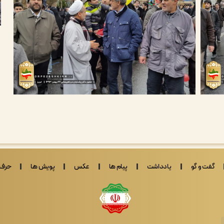
گفت و گو
یادداشت
پیام ها
عکس
پویش ها
حرف 