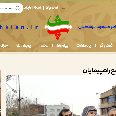
تماس با ما
نسخه آزمایشی
گفت و گو
یادداشت
پیام ها
عکس
پویش ها
حرف 