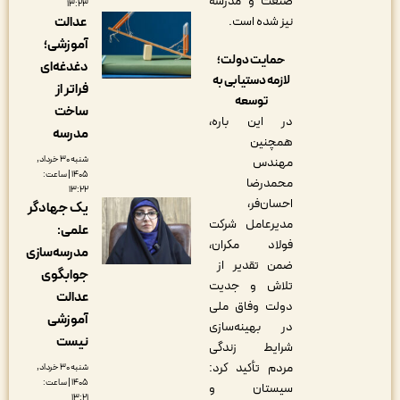
صنعت و مدرسه
۱۳:۲۳
عدالت
نیز شده است.
آموزشی؛
حمایت دولت؛
دغدغه‌ای
لازمه دستیابی به
فراتر از
توسعه
ساخت
در این باره،
مدرسه
همچنین
شنبه ۳۰ خرداد,
مهندس
۱۴۰۵ | ساعت:
محمدرضا
۱۳:۲۲
احسان‌فر،
یک جهادگر
مدیرعامل شرکت
علمی:
فولاد مکران،
مدرسه‌سازی
ضمن تقدیر از
جوابگوی
تلاش و جدیت
عدالت
دولت وفاق ملی
آموزشی
در بهینه‌سازی
نیست
شرایط زندگی
مردم تأکید کرد:
شنبه ۳۰ خرداد,
۱۴۰۵ | ساعت:
سیستان و
۱۳:۲۱