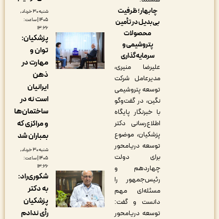
چابهار؛ ظرفیت
شنبه ۳۰ خرداد,
۱۴۰۵ | ساعت:
بی‌بدیل در تأمین
۱۳:۲۶
محصولات
پزشکیان:
پتروشیمی و
توان و
سرمایه‌گذاری
مهارت در
علیرضا منیری،
ذهن
مدیرعامل شرکت
ایرانیان
توسعه پتروشیمی
است نه در
نگین، در گفت‌و‌گو
ساختمان‌ها
با خبرنگار پایگاه
و مراکزی که
اطلاع‌رسانی دکتر
پزشکیان، موضوع
بمباران شد
توسعه دریامحور
شنبه ۳۰ خرداد,
برای دولت
۱۴۰۵ | ساعت:
۱۳:۲۶
چهاردهم و
شکوری‌راد:
رئیس‌جمهور را
به دکتر
مسئله‌ای مهم
پزشکیان
دانست و گفت:
رأی ندادم
توسعه دریامحور