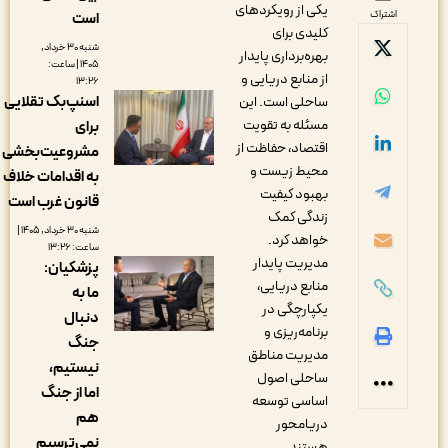
یکی از رویکرد‌های
اشتراک
است
کلیدی برای
شنبه ۳۰ خرداد,
بهره‌برداری پایدار
۱۴۰۵ | ساعت:
از منابع دریایی و
۱۳:۲۶
اسنپ‌بک تقلایی
ساحلی است. این
مسئله به تقویت
برای
اقتصاد، حفاظت از
مشروعیت‌بخشی
محیط زیست و
به اقدامات خلاف
بهبود کیفیت
قانون غرب است
زندگی کمک
شنبه ۳۰ خرداد, ۱۴۰۵ |
خواهد کرد.
ساعت: ۱۳:۲۶
مدیریت پایدار
پزشکیان:
منابع دریایی،
ما به
یکپارچگی در
دنبال
برنامه‌ریزی و
جنگ
مدیریت مناطق
نیستیم،
ساحلی اصول
اما از جنگ
اساسی توسعه
هم
دریامحور
نمی‌ترسیم
هستند.