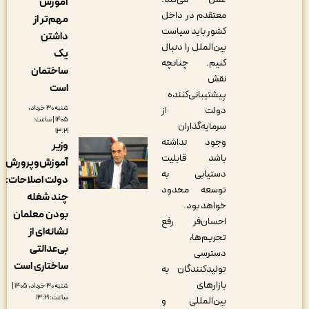
آموزش
معتقدم در داخل
مهم‌تر از
کشور باید سیاست
داشتن
بین‌الملل را دنبال
یک
کنیم. چنانچه
ساختمان
نقش
است
پیشتیبانی‌کننده
شنبه ۳۰ خرداد,
دولت از
۱۴۰۵ | ساعت:
سرمایه‌گذاران
۱۳:۲۱
وجود نداشته
وزیر
باشد قابلیت
آموزش‌وپرورش
دستیابی به
دولت اصلاحات:
توسعه محدود
چند شغله
خواهد بود.
بودن معلمان
احسان‌فر رفع
نشانه‌ای از
تحریم‌ها،
بی‌عدالتی
دسترسی
ساختاری است
تولیدکنندگان به
بازارهای
شنبه ۳۰ خرداد, ۱۴۰۵ |
ساعت: ۱۳:۲۱
بین‌المللی و