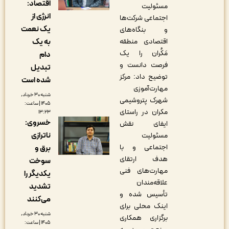
اقتصاد:
مسئولیت
انرژی از
اجتماعی شرکت‌ها
یک نعمت
و بنگاه‌های
به یک
اقتصادی منطقه
مَکُران را یک
دام
فرصت دانست و
تبدیل
توضیح داد: مرکز
شده است
مهارت‌آموزی
شنبه ۳۰ خرداد,
شهرک پتروشیمی
۱۴۰۵ | ساعت:
مکران در راستای
۱۳:۲۳
خسروی:
ایفای نقش
ناترازی
مسئولیت
اجتماعی و با
برق و
هدف ارتقای
سوخت
مهارت‌های فنی
یکدیگر را
علاقه‌مندان
تشدید
تأسیس شده و
می‌کنند
اینک محلی برای
شنبه ۳۰ خرداد,
برگزاری همکاری
۱۴۰۵ | ساعت: