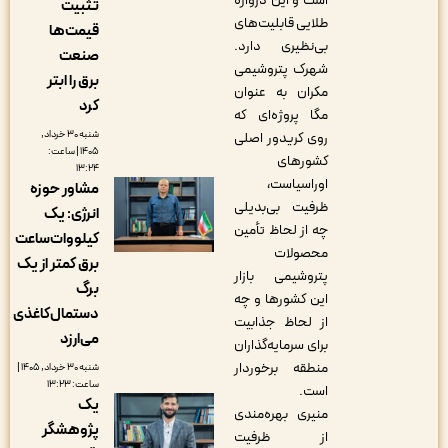
است و این دروازه
تثبیت
طلایی قابلیت‌های
قیمت‌ها
بی‌نظیری دارد.
صنعت
شهرک پتروشیمی
برق را ابتر
مکران به عنوان
کرد
مگا پروژه‌ای که
شنبه ۳۰ خرداد,
روی کریدور اصلی
۱۴۰۵ | ساعت:
کشورهای
۱۳:۲۴
اوراسیاست،
مشاور حوزه
ظرفیت بی‌بدیلی
انرژی: یک
چه از لحاظ تأمین
کیلووات‌ساعت
محصولات
برق کمتر از یک
پتروشیمی بازار
برگ
این کشورها و چه
دستمال‌کاغذی
از لحاظ جذابیت
می‌ارزد
برای سرمایه‌گذاران
منطقه برخوردار
شنبه ۳۰ خرداد, ۱۴۰۵ |
ساعت: ۱۳:۲۳
است.
یک
منیری بهره‌مندی
پژوهشگر
از ظرفیت