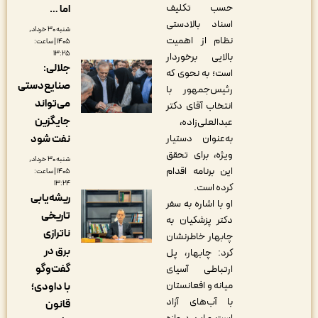
حسب تکلیف
اما …
اسناد بالادستی
شنبه ۳۰ خرداد,
نظام از اهمیت
۱۴۰۵ | ساعت:
۱۳:۲۵
بالایی برخوردار
جلالی:
است؛ به نحوی که
صنایع‌دستی
رئیس‌جمهور با
می‌تواند
انتخاب آقای دکتر
جایگزین
عبدالعلی‌زاده،
نفت شود
به‌عنوان دستیار
ویژه، برای تحقق
شنبه ۳۰ خرداد,
این برنامه اقدام
۱۴۰۵ | ساعت:
۱۳:۲۴
کرده است.
ریشه‌یابی
او با اشاره به سفر
تاریخی
دکتر پزشکیان به
ناترازی
چابهار خاطرنشان
برق در
کرد: چابهار، پل
گفت‌وگو
ارتباطی آسیای
میانه و افعانستان
با داودی؛
با آب‌های آزاد
قانون