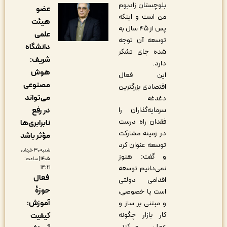
بلوچستان زادبوم
عضو
من است و اینکه
هیئت
پس از ۴۵ سال به
علمی
توسعه آن توجه
دانشگاه
شده جای تشکر
شریف:
دارد.
هوش
این فعال
مصنوعی
اقتصادی بزرگترین
می‌تواند
دغدغه
در رفع
سرمایه‌گذاران را
فقدان راه درست
نابرابری‌ها
در زمینه مشارکت
مؤثر باشد
توسعه عنوان کرد
شنبه ۳۰ خرداد,
و گفت: هنوز
۱۴۰۵ | ساعت:
نمی‌دانیم توسعه
۱۳:۲۱
فعال
اقدامی دولتی
حوزۀ
است یا خصوصی،
آموزش:
و مبتنی بر ساز و
کار بازار چگونه
کیفیت
عمل می‌کند.