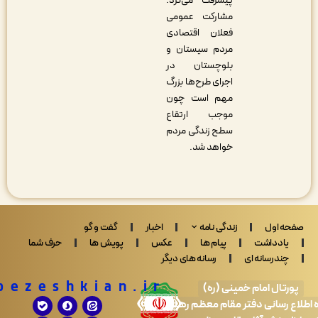
پیشرفت می‌کرد.
مشارکت عمومی
فعلان اقتصادی
مردم سیستان و
بلوچستان در
اجرای طرح‌ها بزرگ
مهم است چون
موجب ارتقاع
سطح زندگی مردم
خواهد شد.
 اول
زندگی نامه
اخبار
گفت و گو
ادداشت
پیام ها
عکس
پویش ها
حرف شما
ندرسانه ای
رسانه های دیگر
Drpezeshkian.ir
تال امام خمینی (ره)
 رسانی دفتر مقام معظم رهبری