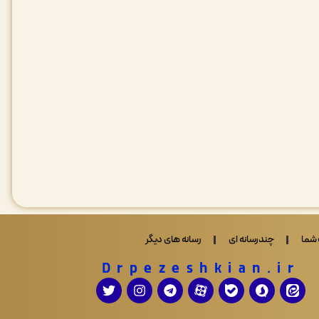
شما
چندرسانه ای
رسانه های دیگر
Drpezeshkian.ir