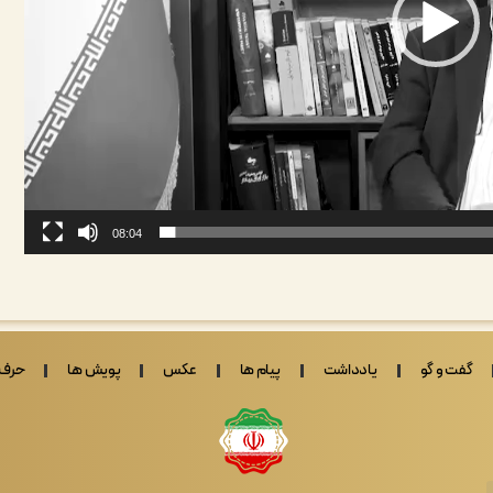
08:04
گفت و گو
یادداشت
پیام ها
عکس
پویش ها
حرف 