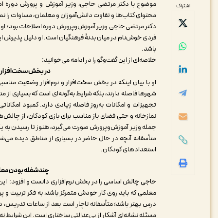
اشتراک
محتوای کتاب‌ها و تفاوت دانش‌آموزان و معلمان، مساوات را نمی‌
دکتر مرتضی حاجی وزیر آموزش‌وپرورش دوره اصلاحات بود؛ او د
فردی خوش‌نام در میان بدنۀ فرهنگیان است. او دلیل پذیرش ای
باشد.
خلاصه‌ای از این گفت‌وگو را در ادامه می‌خوانید:
در بخش سخت‌افزار 
او با بیان اینکه در بخش سخت‌افزار و نرم‌افزار وضعیت منا
شهرها فاصله دارند، بلکه شرایط به‌گونه‌ای است که بسیاری از مد
تجهیزات و امکانات به‌روز فاصله زیادی دارد. کمبود امکاناتی
نمازخانه و حتی فضای باز مناسب برای بازی کودکان، از چالش
جمله وزیر آموزش‌وپرورش صورت می‌گیرد، هنوز تا رسیدن به ی
متأسفانه آنچه در حال حاضر در بسیاری از مناطق دیده می‌ش
استعدادهای کودکان.
چندشغله بودن معلما
حاجی چالش اساسی را در بخش نرم‌افزاری دانست و افزود: ای
معلمی که باید روی کار خودش متمرکز باشد، به فکر تربیت و پر
درس بهتر باشد؛ متأسفانه ناچار است بعد از ساعات تدریس، د
مسئله نشانه‌ای آشکار از بی‌عدالتی ساختاری است. این شرایط نه