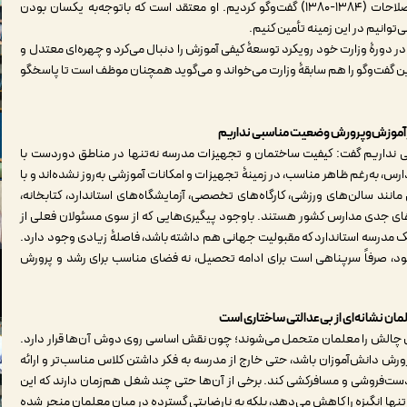
موضوع با دکتر مرتضی حاجی، وزیر آموزش و پرورش دوره اصلاحات (۱۳۸۴-۱۳۸۰) گفت‌وگو کردیم. او معتقد است که باتوجه‌به یکسان بودن
توانیم در این زمینه تأمین کنیم.
ر دورۀ وزارت خود رویکرد توسعۀ کیفی آموزش را دنبال می‌کرد و چهره‌ای معتدل و
ن گفت‌وگو را هم سابقۀ وزارت می‌خواند و می‌گوید همچنان موظف است تا پاسخگو
آموزش‌وپرورش وضعیت مناسبی نداریم
سبی نداریم گفت: کیفیت ساختمان و تجهیزات مدرسه نه‌تنها در مناطق دوردست با
ارس، به‌رغم ظاهر مناسب، در زمینۀ تجهیزات و امکانات آموزشی به‌روز نشده‌اند و با
 مانند سالن‌های ورزشی، کارگاه‌های تخصصی، آزمایشگاه‌های استاندارد، کتابخانه،
‌های جدی مدارس کشور هستند. باوجود پیگیری‌هایی که از سوی مسئولان فعلی از
ک مدرسه استاندارد که مقبولیت جهانی هم داشته باشد، فاصلۀ زیادی وجود دارد.
ود، صرفاً سرپناهی است برای ادامه تحصیل، نه فضای مناسب برای رشد و پرورش
ن نشانه‌ای از بی‌عدالتی ساختاری است
ن چالش را معلمان متحمل می‌شوند؛ چون نقش اساسی روی دوش آن‌ها قرار دارد.
ورش دانش‌آموزان باشد، حتی خارج از مدرسه به فکر داشتن کلاس مناسب‌تر و ارائه
ست‌فروشی و مسافرکشی کند. برخی از آن‌ها حتی چند شغل هم‌زمان دارند که این
‌تنها انگیزه را کاهش می‌دهد، بلکه به نارضایتی گسترده در میان معلمان منجر شده