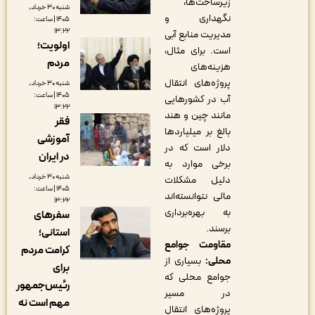
زیرساخت‌ها،
شنبه ۳۰ خرداد,
نگهداری و
۱۴۰۵ | ساعت:
۱۳:۲۲
مدیریت منابع آبی
اولویت؛
است. برای مثال،
مردم
هزینه‌های
پروژه‌های انتقال
شنبه ۳۰ خرداد,
۱۴۰۵ | ساعت:
آب در کشورهایی
۱۳:۲۲
مانند چین و هند
فقر
بالغ بر میلیاردها
آموزشی
دلار است که در
در ایران
برخی موارد به
شنبه ۳۰ خرداد,
دلیل مشکلات
۱۴۰۵ | ساعت:
مالی نتوانسته‌اند
۱۳:۲۲
به بهره‌برداری
سفرهای
برسند.
استانی؛
مقاومت جوامع
کرامت مردم
محلی:
بسیاری از
برای
جوامع محلی که
رئیس‌جمهور
در مسیر
مهم است نه
پروژه‌های انتقال