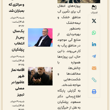
و مراکزی که
پروژه‌های انتقال
بمباران شد
آب برای تأمین آب
اشتراک
مناطق خشک و
شنبه ۳۰ خرداد,
۱۴۰۵ | ساعت:
نیمه‌خشک
۱۳:۲۶
به‌منظور
یک‌سال
بهره‌برداری از
پس از
منابع آبی موجود
انتخاب
در مناطق پرآب به
پزشکیان
کار می‌روند. با این
حال، این پروژه‌ها
شنبه ۳۰ خرداد,
۱۴۰۵ | ساعت:
همواره با
۱۳:۲۵
چالش‌ها،
اقامه نماز
مخالفت‌ها و
ظهر
شکست‌هایی
عاشورا در
مواجه شده‌اند.
مصلی
به گزارش پایگاه
تبریز
اطلاع‌رسانی دکتر
مسعود پزشکیان
شنبه ۳۰ خرداد,
۱۴۰۵ | ساعت:
به نقل از خبرگزاری
۱۳:۲۵