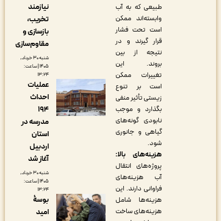
نیازمند
طبیعی که به آب
وابسته‌اند ممکن
تخریب،
است تحت فشار
بازسازی و
قرار گیرند و در
مقاوم‌سازی
نتیجه از بین
شنبه ۳۰ خرداد,
بروند. این
۱۴۰۵ | ساعت:
تغییرات ممکن
۱۳:۲۴
عملیات
است بر تنوع
احداث
زیستی تأثیر منفی
۱۹۴
بگذارد و موجب
نابودی گونه‌های
مدرسه در
گیاهی و جانوری
استان
شود.
اردبیل
هزینه‌های بالا:
آغاز شد
پروژه‌های انتقال
شنبه ۳۰ خرداد,
آب هزینه‌های
۱۴۰۵ | ساعت:
فراوانی دارند. این
۱۳:۲۴
بوسۀ
هزینه‌ها شامل
هزینه‌های ساخت
امید