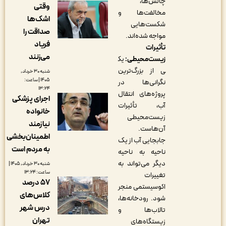
چالش‌ها،
وقتی
مخالفت‌ها و
اشک‌ها
شکست‌هایی
صداقت را
مواجه شده‌اند.
فریاد
تأثیرات
می‌زنند
زیست‌محیطی:
یک
ی از بزرگ‌ترین
شنبه ۳۰ خرداد,
۱۴۰۵ | ساعت:
نگرانی‌ها در
۱۳:۲۴
پروژه‌های انتقال
اجرای پزشکی
آب، تأثیرات
خانواده
زیست‌محیطی
نیازمند
آن‌هاست.
اطمینان‌بخشی
جابجایی آب از یک
به مردم است
ناحیه به ناحیه
دیگر می‌تواند به
شنبه ۳۰ خرداد, ۱۴۰۵ |
ساعت: ۱۳:۲۴
تغییرات
۵۷ درصد
اکوسیستمی منجر
کلاس‌های
شود. رودخانه‌ها،
درس شهر
تالاب‌ها و
تهران
زیستگاه‌های