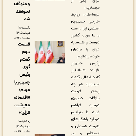
عراق یکی از
و متوقف
مهمترین
نخواهد
عرصه‌های روابط
شد
خارجی جمهوری
اسلامی ایران است
یکشنبه ۱۸
مرداد, ۱۴۰۵ |
و ما مردم کشور
ساعت: ۰۶:۴۶
دوست و همسایه
قسمت
عراق را برادران
دوم
خود می‌دانیم.
گفت‌و
رئیس جمهور
گوی
افزود: همانطور
رئیس
که جنابعالی گفتید
جمهور با
امیدوارم هر چه
مردم؛
زودتر فرصت
«اقتصاد،
ملاقات حضوری
معیشت،
دوباره فراهم
شود تا بتوانیم
انرژی»
درباره راهکارهای
یکشنبه ۱۸
تقویت همدلی و
مرداد, ۱۴۰۵ |
ساعت: ۰۶:۴۶
انسجام و نیز