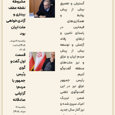
مشروطه
گسترش و تعمیق
نقطه عطف
بیش از پیش
بیداری و
روابط و
آزادی‌خواهی
همکاری‌های
ملت ایران
فیمابین در
راستای تامین و
بود
ارتقای رفاه،
یکشنبه ۱۸ مرداد,
آرامش و توسعه
۱۴۰۵ | ساعت:
۰۷:۰۵
بیش از پیش
قسمت
مردم ایران و عراق
اول گفت‌و
و نیز ملت‌های
گوی
منطقه گفت‌وگو
رئیس
کنیم.
رئیس جمهور
جمهور با
عراق نیز در این
مردم؛
گفت‌وگوی تلفنی
گزارشی
ضمن تبریک
صادقانه
اعیاد سپری شده و
یکشنبه ۱۸
نیز آغاز سال جدید
مرداد, ۱۴۰۵ |