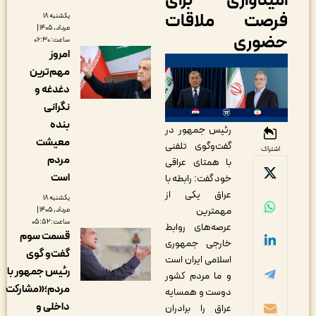
میدواری برای
رصت ملاقات
یکشنبه ۱۸
مرداد, ۱۴۰۵ |
ضوری
ساعت: ۰۶:۳۰
امروز
مهم‌ترین
دغدغه و
نگرانی
بنده
رئیس جمهور در
معیشت
گفت‌وگوی تلفنی
اشتراک
مردم
با همتای عراقی
است
خود گفت: رابطه با
عراق یکی از
یکشنبه ۱۸
مهمترین
مرداد, ۱۴۰۵ |
ساعت: ۰۵:۵۲
عرصه‌های روابط
قسمت سوم
خارجی جمهوری
گفت‌و گوی
اسلامی ایران است
رئیس جمهور با
و ما مردم کشور
مردم؛«مشارکت
دوست و همسایه
داخلی و
عراق را برادران