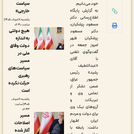
سیاست
خود می‌دانیم.
به گزارش پایگاه
خارجی»
اطلاع‌رسانی دکتر
یکشنبه ۱۸ مرداد, ۱۴۰۵ |
مسعود پزشکیان،
ساعت: ۰۶:۴۰
هیچ دولتی
دکتر مسعود
به اندازه
پزشکیان ظهر
امروز جمعه در
دولت وفاق
گفت‌وگوی تلفنی
ملی در
با آقای
مسیر
«عبداللطیف
سیاست‌های
رشید» رئیس
رهبری
جمهور عراق،
حرکت نکرده
ضمن تشکر از
است
تماس وی و
یکشنبه ۱۸ مرداد,
تبریکات و
۱۴۰۵ | ساعت:
آرزوهای نیک وی
۰۶:۴۳
برای دولت و مردم
مسیر
ایران اظهار
اصلاحات
داشت: رابطه با
آغاز شده