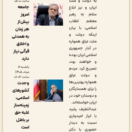
به دولت و ملت
ساعت: ۰۵:۰۰
جامعه
ایران و نیز ابلاغ
امروز
سلام به رهبر
معظم انقلاب
بیش از
اسلامی، با بیان
هر زمان
اینکه دولت و
به همدلی
ملت عراق همواره
و اخلاق
در کنار جمهوری
قرآنی نیاز
اسلامی ایران بوده
دارد
و خواهند بود،
یکشنبه ۱۸
تصریح کرد: مردم
مرداد, ۱۴۰۵ |
و دولت عراق
ساعت: ۰۷:۰۴
همواره بهترین‌ها
وحدت
را برای همسایگان
کشورهای
و دوستان خود در
اسلامی،
ایران خواسته‌اند.
زمینه‌ساز
عبداللطیف رشید
غلبه حق
با ابراز امیدواری
بر باطل
نسبت به دیدار
است
حضوری با دکتر