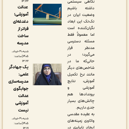
نگاهی سیستمی
۱۳:۲۳
عدالت
داشته باشیم
آموزشی؛
وضعیت ایران در
دغدغه‌ای
تک‌تک این ابعاد
نگران‌‌کننده است
فراتر از
اما معمولاً فقط
ساخت
مسئله دسترسی
مدرسه
مدنظر قرار
شنبه ۳۰ خرداد,
می‌گیرد؛ در
۱۴۰۵ | ساعت:
حالی‌که ما در
۱۳:۲۲
یک جهادگر
شاخص‌های دیگر
علمی:
مانند نرخ تکمیل
آموزش، نتایج
مدرسه‌سازی
آموزشی و
جوابگوی
بروندادها هم
عدالت
چالش‌های بسیار
آموزشی
جدی داریم.
نیست
به عقیده مقدسی
شنبه ۳۰ خرداد,
واکاوی زمینه‌های
۱۴۰۵ | ساعت:
ایجاد نابرابری در
۱۳:۲۱