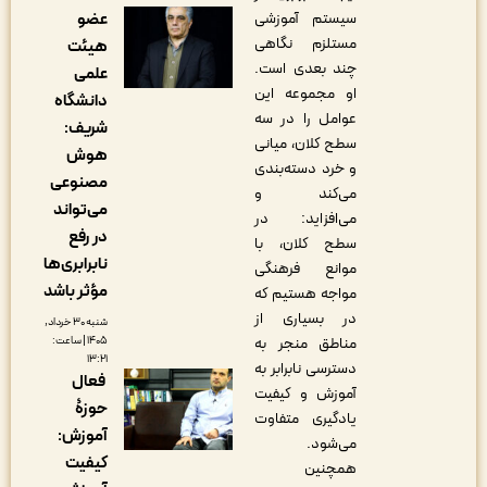
عضو
سیستم آموزشی
مستلزم نگاهی
هیئت
چند بعدی است.
علمی
او مجموعه این
دانشگاه
عوامل را در سه
شریف:
سطح کلان، میانی
هوش
و خرد دسته‌بندی
مصنوعی
می‌کند و
می‌تواند
می‌افزاید: در
در رفع
سطح کلان، با
نابرابری‌ها
موانع فرهنگی
مؤثر باشد
مواجه هستیم که
در بسیاری از
شنبه ۳۰ خرداد,
۱۴۰۵ | ساعت:
مناطق منجر به
۱۳:۲۱
دسترسی نابرابر به
فعال
آموزش و کیفیت
حوزۀ
یادگیری متفاوت
آموزش:
می‌شود.
کیفیت
همچنین