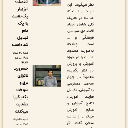
اقتصاد:
نظر می‌گیرند. این
انرژی از
در حالی است که
یک نعمت
عدالت در تعریف
به یک
کلی شامل ابعاد
دام
اقتصادی، سیاسی،
تبدیل
فرهنگی و …
است. چنانچه
شده است
به‌صورت محدود
شنبه ۳۰ خرداد,
عدالت را در حوزه
۱۴۰۵ | ساعت:
۱۳:۲۳
آموزش و پرورش
خسروی:
در نظر بگیریم،
ناترازی
معمولاً در چهار
برق و
ساحت دسترسی
سوخت
به آموزش، تکمیل
فرایند آموزش،
یکدیگر را
نتایج آموزش و
تشدید
منابع آموزش
می‌کنند
می‌توان از عدالت
شنبه ۳۰ خرداد,
سخن گفت. اگر
۱۴۰۵ | ساعت: