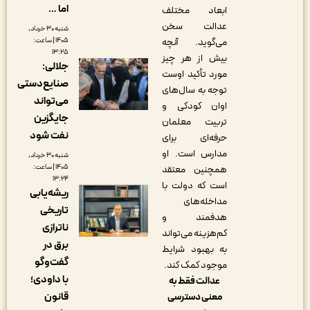
اما …
ابعاد مختلف
عدالت سخن
شنبه ۳۰ خرداد,
۱۴۰۵ | ساعت:
می‌گوید. آنچه
۱۳:۲۵
بیش از هر چیز
جلالی:
مورد تأکید اوست
صنایع‌دستی
توجه به سال‌های
می‌تواند
اوان کودکی و
جایگزین
تربیت معلمان
نفت شود
حرفه‌ای برای
مدارس است. او
شنبه ۳۰ خرداد,
۱۴۰۵ | ساعت:
همچنین معتقد
۱۳:۲۴
است که دولت با
ریشه‌یابی
مداخله‌های
تاریخی
هدفمند و
ناترازی
کم‌هزینه می‌تواند
برق در
به بهبود شرایط
گفت‌وگو
موجود کمک کند.
با داودی؛
عدالت فقط به
قانون
معنی دسترسی