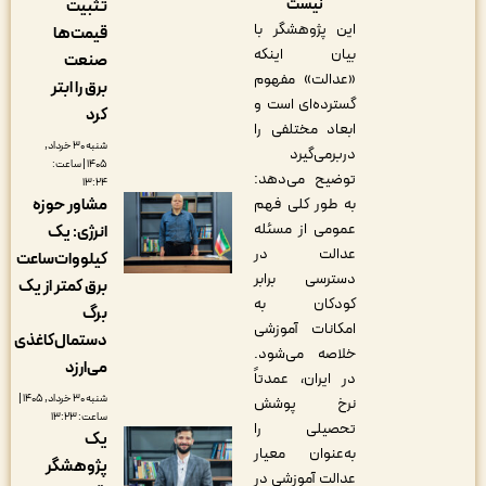
نیست
تثبیت
این پژوهشگر با
قیمت‌ها
بیان اینکه
صنعت
«عدالت» مفهوم
برق را ابتر
گسترده‌ای است و
کرد
ابعاد مختلفی را
شنبه ۳۰ خرداد,
دربرمی‌گیرد
۱۴۰۵ | ساعت:
توضیح می‌دهد:
۱۳:۲۴
مشاور حوزه
به طور کلی فهم
عمومی از مسئله
انرژی: یک
عدالت در
کیلووات‌ساعت
دسترسی برابر
برق کمتر از یک
کودکان به
برگ
امکانات آموزشی
دستمال‌کاغذی
خلاصه می‌شود.
می‌ارزد
در ایران، عمدتاً
شنبه ۳۰ خرداد, ۱۴۰۵ |
نرخ پوشش
ساعت: ۱۳:۲۳
تحصیلی را
یک
به‌عنوان معیار
پژوهشگر
عدالت آموزشی در