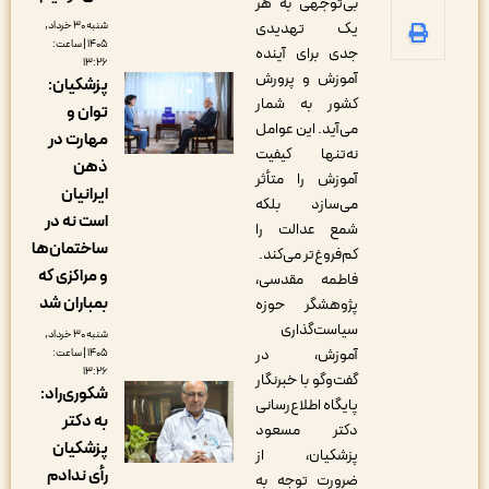
بی‌توجهی به هر
شنبه ۳۰ خرداد,
یک تهدیدی
۱۴۰۵ | ساعت:
جدی برای آینده
۱۳:۲۶
آموزش و پرورش
پزشکیان:
کشور به شمار
توان و
می‌آید. این عوامل
مهارت در
نه‌تنها کیفیت
ذهن
آموزش را متأثر
ایرانیان
می‌سازد بلکه
است نه در
شمع عدالت را
ساختمان‌ها
کم‌فروغ‌تر می‌کند.
و مراکزی که
فاطمه مقدسی،
بمباران شد
پژوهشگر حوزه
سیاست‌گذاری
شنبه ۳۰ خرداد,
آموزش، در
۱۴۰۵ | ساعت:
۱۳:۲۶
گفت‌وگو با خبرنگار
شکوری‌راد:
پایگاه اطلاع‌رسانی
به دکتر
دکتر مسعود
پزشکیان
پزشکیان، از
رأی ندادم
ضرورت توجه به