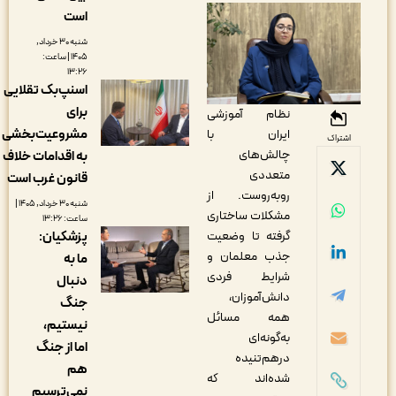
است
شنبه ۳۰ خرداد,
۱۴۰۵ | ساعت:
۱۳:۲۶
اسنپ‌بک تقلایی
برای
نظام آموزشی
مشروعیت‌بخشی
ایران با
اشتراک
چالش‌های
به اقدامات خلاف
متعددی
قانون غرب است
روبه‌روست. از
شنبه ۳۰ خرداد, ۱۴۰۵ |
مشکلات ساختاری
ساعت: ۱۳:۲۶
پزشکیان:
گرفته تا وضعیت
جذب معلمان و
ما به
شرایط فردی
دنبال
دانش‌آموزان،
جنگ
همه مسائل
نیستیم،
به‌گونه‌ای
اما از جنگ
درهم‌تنیده
هم
شده‌اند که
نمی‌ترسیم