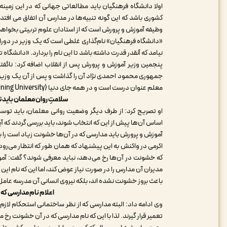
اولا دانشگاه فرهنگیان باید مطالعاتی جهانی که در این زمین
کشوری باشد که این گونه تنبیه‌ها در مدارس آن اتفاق می افت
وظیفه آموزش و پرورش است که از استادان علوم تربیتی بخواهد ت
«دانشگاه فرهنگیان» نام‌گذاری غلطی است که یک وزیر در دورا
نیامد که آنقدر قدرت داشته باشد تا این نام را بردارد. «دانشگ
پنجمین وزیر آموزش و پرورش پس از انقلاب اضافه کرد: ناگفت
جمهوری محمود احمدی نژاد آن را گذاشت و پس از آن یک وزیر بر ر
معلم عنوان درست است و در همه جای دنیا (Teacher Training University) وجود دارد، ولی دانشگاهی به نام فرهنگیان وجود ندارد.
سلامتِ روان معلمان باید 
او تصریح کرد: از طرف دیگر وضعیت روانی معلمان، باید توسط 
اساس آن‌ها پیش از این که انتخاب شوند، باید بررسی گردند که آیا
آموزش و پرورش باید مدارسی که در آن‌ها خشونت زیاد است را ب
اکرمی در واکنش به این پیشنهاد که همان طور که انتظار می‌رود
که خشونت در آن‌ها رخ می‌دهد، نباید معرفی شوند؟ گفت: آمو
مدیران آن مدارس را در صورت نیاز عوض کند، اما این که نام ا
باعث بروز خشونت نشده اند، بلکه نیروی انسانی آن مدرسه عا
اعلام نام مدارسی که 
وی ادامه داد: البته مدارسی که از نظر ساختمانی استحکام لازم
تعمیر قرار گیرند. لذا با این که نام مدارسی که در آن خشونت رخ