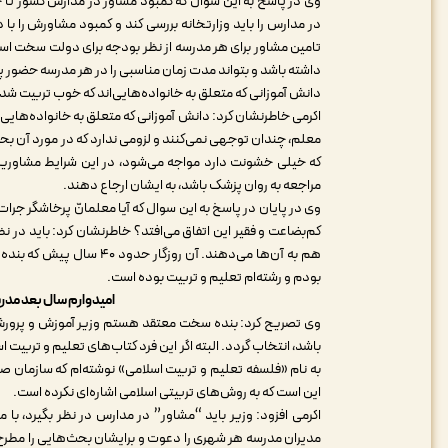
وی در پاسخ به این سوال که کمبود مشاور در مدارس کشور تا 
در مدارس را باید وزارتخانه بررسی کند و کمبود مشاورش را با 
تامین مشاور برای هر مدرسه از نظر بودجه برای دولت سخت است،
داشته باشد و بتواند مدت زمان مناسبی را در هر مدرسه حضور پی
دانش آموزانی که متعلق به خانواده‌هایی‌اند که خوب تربیت شد
اکرمی خاطرنشان کرد: دانش آموزانی که متعلق به خانواده‌هایی‌ا
معلم، چندان توجهی نمی‌کنند و لزومی ندارد که در مورد آن ب
که خیلی خشونت دارد مواجه می‌شود، در این شرایط مشاورین ب
مراجعه به روان پزشک باشد، به ایشان ارجاع دهند.
وی در پایان در پاسخ به این سوال که آیا معلمانّ پرخاشگر جرات
کم‌بضاعت و فقیر این اتفاق می‌افتد؟ خاطرنشان کرد: باید در
هم به آن‌ها می‌دهند. آن ر
بودم و رشته‌ام تعلیم و تربیت بوده است.
امیدوارم سال بعد مدر
وی تصریح کرد: بنده سخت معتقد هستم وزیر آموزش و پرورش با
باشد، انتخاب گردد. البته اگر این فرد کتاب‌های تعلیم و تربیت
به نام «فلسفه تعلیم و تربیت اسلامی» نوشته‌ام که سازمان ص
این است که به روش‌های تربیتی اسلامی اشاره‌ای نکرده است.
اکرمی افزود: وزیر باید “مشاور” در مدارس در نظر بگیرد، با 
مدیران مدرسه هر شهری را دعوت و برایشان بحث‌هایی را مطرح کن