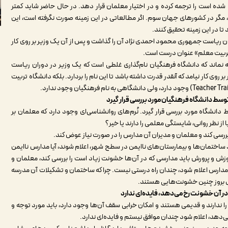
ه شده است را ترجمه کرده و در اختیار معلمان قرار دهد. در حال حاضر شاید کمتر
د، مگر در کشورهای جهان سوم. اگر مطالعاتی در این زمینه صورت نگرفته است، این
ا در این زمینه تحقیق کنند.
ن ریاست جمهوری محمود احمدی نژاد آن را گذاشت و پس از آن یک وزیر بر روی کار
اه تربیت معلم» عنوان درست است.
ه نماند که دانشگاه فرهنگیان نام‌گذاری غلطی است که یک وزیر در دوران ریاست
وی کار نیامد که آنقدر قدرت داشته باشد تا این نام را بردارد. بلکه دانشگاه تربیت
توسط دانشگاه فرهنگیان مورد بررسی قرار گیرد
دانشگاه مورد بررسی قرار گیرد. نُرم‌های روانشناسی‌ای وجود دارد که معلمان بر
 از نظر روانی، شایستگی معلمی را دارند یا خیر؟
ررسی کند و معلمان و مدیران آن مدارس را در صورت نیاز عوض کند.
 ساختمان‌ها و بیمارستان‌های ناایمن در سطح شهر، اعلام شوند، آیا مدارس ناایمن
زش و پرورش باید مدارسی که در آن‌ها خشونت زیاد است را بررسی کند، معلمان و
ین مدارس اعلام شود، چندان راه درستی نیست. چرا که ساختمان و تشکیلات آن مدرسه
مل بروز چنین خشونت‌هایی هستند.
در آن خشونت رخ می‌دهد، فایده‌ای ندارد
 را ندارند و قدیمی هستند و امکان خرابی سقف آن‌ها وجود دارد، باید مورد توجه و
 می‌دهد، اعلام شود چندان موافق نیستم و فایده‌ای ندارد.