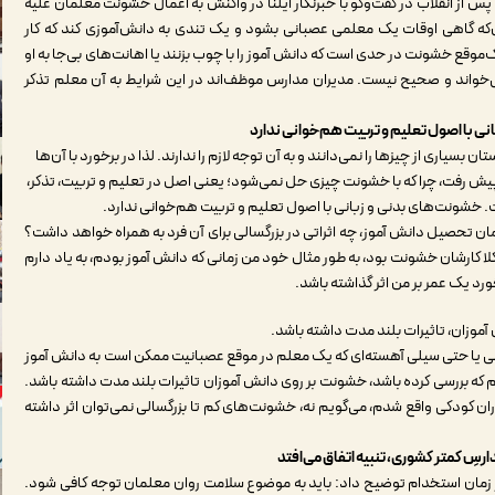
س از انقلاب در گفت‌وگو با خبرنگار ایلنا در واکنش به اعمال خشونت معلمان علیه
ه گاهی اوقات یک معلمی عصبانی بشود و یک تندی به دانش‌آموزی کند که کار
موقع خشونت در حدی است که دانش آموز را با چوب بزنند یا اهانت‌های بی‌جا به او
ی‌خواند و صحیح نیست. مدیران مدارس موظف‌اند در این شرایط به آن معلم تذکر
ی با اصول تعلیم و تربیت هم‌خوانی ندارد
سیاری از چیزها را نمی‌دانند و به آن توجه لازم را ندارند. لذا در برخورد با آن‌ها
ا پیش رفت، چرا که با خشونت چیزی حل نمی‌شود؛ یعنی اصل در تعلیم و تربیت، تذکر،
ت. خشونت‌های بدنی و زبانی با اصول تعلیم و تربیت هم‌خوانی ندارد.
ان تحصیل دانش آموز، چه اثراتی در بزرگسالی برای آن فرد به همراه خواهد داشت؟
ن کلا کارشان خشونت بود، به طور مثال خود من زمانی که دانش آموز بودم، به یاد دارم
ورد یک عمر بر من اثر گذاشته باشد.
آموزان، تاثیرات بلند مدت داشته باشد.
انی یا حتی سیلی آهسته‌ای که یک معلم در موقع عصبانیت ممکن است به دانش آموز
م که بررسی کرده باشد، خشونت بر روی دانش آموزان تاثیرات بلند مدت داشته باشد.
ن کودکی واقع شدم، می‌گویم نه، خشونت‌های کم تا بزرگسالی نمی‌توان اثر داشته
رسِ کمتر کشوری، تنبیه‌ اتفاق می‌افتد
زمان استخدام توضیح داد: باید به موضوع سلامت روان معلمان توجه کافی شود.