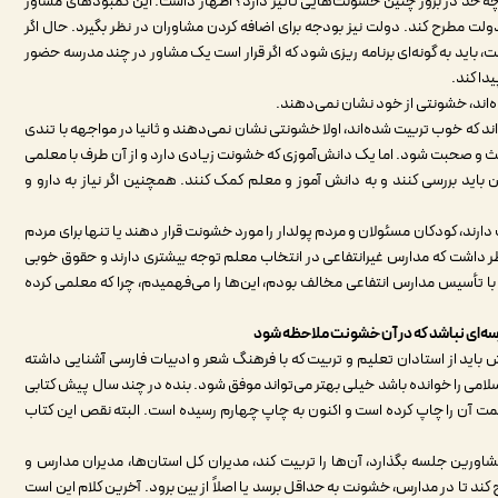
چه حد در بروز چنین خشونت‌هایی تاثیر دارد؟ اظهار داشت: این کمبودهای مشاور
دولت مطرح کند. دولت نیز بودجه برای اضافه کردن مشاوران در نظر بگیرد. حال اگر
 باید به گونه‌ای برنامه ریزی شود که اگر قرار است یک مشاور در چند مدرسه حضور
دا کند.
ه‌اند، خشونتی از خود نشان نمی‌دهند.
ند که خوب تربیت شده‌اند، اولا خشونتی نشان نمی‌دهند و ثانیا در مواجهه با تندی
حث و صحبت شود. اما یک دانش‌آموزی که خشونت زیادی دارد و از آن طرف با معلمی
اید بررسی کنند و به دانش آموز و معلم کمک کنند. همچنین اگر نیاز به دارو و
 دارند، کودکان مسئولان و مردم پولدار را مورد خشونت قرار دهند یا تنها برای مردم
 نظر داشت که مدارس غیرانتفاعی در انتخاب معلم توجه بیشتری دارند و حقوق خوبی
وزگار حدود ۴۰ سال پیش که بنده با تأسیس مدارس انتفاعی مخالف بودم، این‌ها را می‌فهمیدم، چرا که معلمی کرده
سه‌ای نباشد که در آن خشونت ملاحظه شود
ید از استادان تعلیم و تربیت که با فرهنگ شعر و ادبیات فارسی آشنایی داشته
 اسلامی را خوانده باشد خیلی بهتر می‌تواند موفق شود. بنده در چند سال پیش کتابی
مت آن را چاپ کرده است و اکنون به چاپ چهارم رسیده است. البته نقص این کتاب
مشاورین جلسه بگذارد، آن‌ها را تربیت کند، مدیران کل استان‌ها، مدیران مدارس و
د تا در مدارس، خشونت به حداقل برسد یا اصلاً از بین برود. آخرین کلام این است