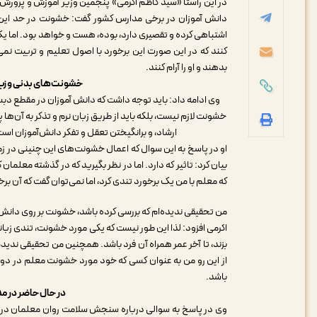
در این راستا «سید کاظم اکرمی» پنجمین وزیر آموزش و پرورش پ
دانش آموزان در برخی مدارس کشور گفت: خشونت در حد این‌ک
اشتباهی کرده و تقصیری دارد، بوده، هست و خواهد بود. اما یک‌
کنند که در این صورت این برخورد با اصول تعلیم و تربیت نم
بدهند و او را آرام کنند.
خشونت‌های بدنی و زبان
وی ادامه داد: باید توجه داشت که دانش آموزان در مقطع دبستان ب
خشونت لازم نیست، بلکه باید از طریق زبان نرم و تذکر به آن‌ه
ارشاد، و برانگیختن تعقل و تفکر دانش‌آموزان اس
او در پاسخ به این سوال که اعمال خشونت‌های این چنینی در زم
بیان کرد: تاثیر که دارد. اما در نظر بگیرید که در گذشته معلما
که معلم با من یک برخورد تندی کرد، اما نمی‌توان گفت که آن برخ
من تحقیقی ندیده‌ام که بررسی کرده باشد، خشونت بر روی دانش 
اکرمی افزود: لذا این طور نیست که یکی مورد خشونت، تندی زب
بزند، تا آخر عمر همراه آن فرد باشد. همچنین من تحقیقی ندید
از این رو من به عنوان کسی که خود مورد خشونت معلم در دورا
باشد.
در حال حاضر در مدا
وی در پاسخ به سوالی درباره سنجش سلامت روان معلمان در 