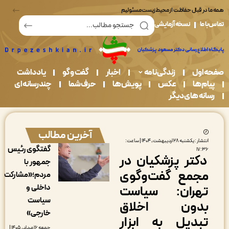
در قبال حفاظت از محیط زیست مسئولیم
ما
نسخه آزمایشی
اول
زندگی نامه
اخبار
گفت و گو
یادداشت
م ها
عکس
پویش ها
حرف شما
چندرسانه ای
نه های دیگر
آخرین مطالب
انتشار : یکشنبه ۲۸ اردیبهشت, ۱۴۰۴ | ساعت:
گفتگوی رئیس
۱۷:۳
کتر پزشکیان در
جمهور با
جمع گفت‌وگوی
مردم؛«مشارکت
داخلی و
هران: سیاست
سیاست
دون اخلاق
خارجی»
بدیل به ابزار
جمعه ۱۶ مرداد, ۱۴۰۵ |