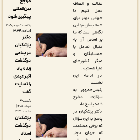
مراجع
عدالت و انصاف
بین‌المللی
عمل کنیم تا
پیگیری شود
جهانی بهتر برای
همه بسازیم؛ این
یکشنبه ۴ مرداد, ۱۴۰۵
| ساعت: ۱۳:۳۴
نگاهی است که ما
دکتر
بر اساس آن به
پزشکیان
دنبال تعامل با
در پیامی
همسایگان و
درگذشت
دیگر کشورهای
دنیا هستیم.
زنده یاد
در ادامه این
اکبر عبدی
نشست
را تسلیت
رئیس‌جمهور به
گفت
سؤالات مطرح
یکشنبه ۴
شده پاسخ داد.
مرداد, ۱۴۰۵ |
دکتر پزشکیان در
ساعت: ۱۳:۳۲
پزشکیان
پاسخ به این سؤال
درگذشت
که برخی معتقدند
که جهان دچار
استاد