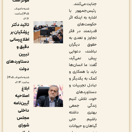
مؤثر است
جنایت می‌کنند.
شنبه ۱۰ مرداد,
رئیس‌جمهور با
۱۴۰۵ | ساعت:
اشاره به اینکه اگر
۰۶:۱۶
حکومت‌های
تاکید دکتر
قدرتمند در فکر
پزشکیان بر
تجاوز و تعدی به
اطلاع‌رسانی
حقوق دیگران
دقیق و
نباشند، دعوایی
تبیین
پیش نمی‌آید،
دستاوردهای
گفت: ما انسان‌ها
دولت
باید با همکاری و
شنبه ۱۰ مرداد, ۱۴۰۵ |
کمک به یکدیگر و
ساعت: ۰۶:۱۴
تبادل تجربیات و
ابلاغ
دستاوردهای
اصلاحیه
خود، تلاش کنیم
آیین‌نامه
زندگی جمعی
داخلی
بهتری داشته
مجلس
باشیم. حتی
شورای
گیاهان و حیوانات