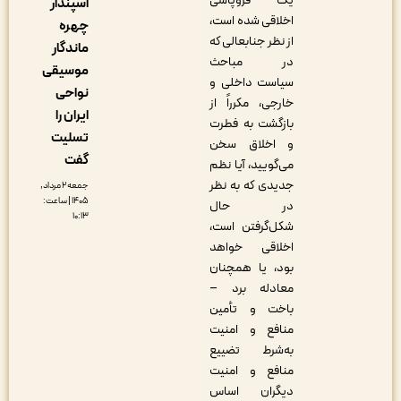
یک فروپاشی
اسپندار
اخلاقی شده است،
چهره
از نظر جنابعالی که
ماندگار
در مباحث
موسیقی
سیاست داخلی و
نواحی
خارجی، مکرراً از
ایران را
بازگشت به فطرت
تسلیت
و اخلاق سخن
گفت
می‌گویید، آیا نظم
جدیدی که به نظر
جمعه ۲ مرداد,
۱۴۰۵ | ساعت:
در حال
۱۰:۱۳
شکل‌گرفتن است،
اخلاقی خواهد
بود، یا همچنان
معادله برد –
باخت و تأمین
منافع و امنیت
به‌شرط تضییع
منافع و امنیت
دیگران اساس