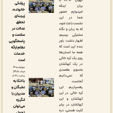
تهران ۱۴۰۴» با
پزشکی
بیان اینکه
خانواده،
امیدوارم حضور
زیربنای
شما در این
تحقق
نشست باعث شود
عدالت در
که به زبان و نگاه
سلامت و
مشترکی برسیم،
اظهار داشت: باور
پاسخگویی
بنده این است که
نظام ارائه
همه ما انسان‌ها
خدمات
روی یک کره خاکی
است
در یک کهکشان
چهارشنبه ۱۴
به‌سوی مقصدی
مرداد, ۱۴۰۵ |
که نمی‌دانیم
ساعت: ۰۶:۳۰
با اتکا به
کجاست،
رهسپاریم. این
نخبگان و
کره خاکی در این
مدیران با
کهکشان و این
انگیزه
کهکشان در برابر
می‌توان
کلیت هستی، ذره
تحول