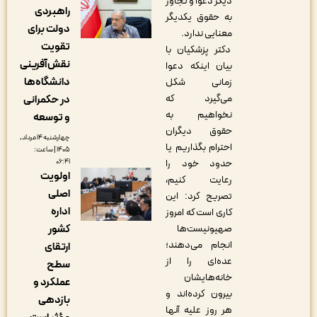
دیگر دعوا و تجاوز
راهبردی
به حقوق یکدیگر
دولت برای
معنایی ندارد.
تقویت
دکتر پزشکیان با
نقش‌آفرینی
بیان اینکه دعوا
دانشگاه‌ها
زمانی شکل
می‌گیرد که
در حکمرانی
نخواهیم به
و توسعه
حقوق دیگران
چهارشنبه ۱۴ مرداد,
احترام بگذاریم یا
۱۴۰۵ | ساعت:
حدود خود را
۰۶:۴۱
اولویت
رعایت کنیم،
اصلی
تصریح کرد: این
اداره
کاری است که امروز
صهیونیست‌ها
کشور
انجام می‌دهند؛
ارتقای
عده‌ای را از
سطح
خانه‌هایشان
عملکرد و
بیرون کرده‌اند و
بازدهی
هر روز علیه آنها