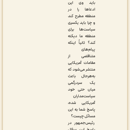
باید وی این
ادعاها را در
منطقه مطرح کند
و چرا باید یکسری
سیاست‌ها برای
منطقه ما دیکته
کند؟ ثانیاً اینکه
پیام‌های
متناقضی از
مقامات آمریکایی
منتشر می‌شود که
به‌هرحال باعث
یک سردرگمی
میان حتی خود
سیاست‌مداران
آمریکایی شده،
پاسخ شما به این
مسائل چیست؟
رئیس‌جمهور در
پاسخ این سؤال