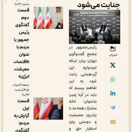
نایت می‌شود
ساعت: ۲۰:۱۳
قسمت
دوم
گفتگوی
رئیس
جمهور با
مردم با
رئیس‌جمهور در
مجمع گفت‌وگوی
عنوان
اشتراک
تهران بیان اینکه
«اقتصاد،
امیدوارم این
معیشت،
گردهمایی باعث
انرژی»
شود به این
جمعه ۱۶ مرداد,
تفاهم برسیم که
۱۴۰۵ | ساعت:
باید در کره زمین
۲۰:۳۲
قسمت
به‌عنوان خانه
مشترک همه ما، با
اول
برادری، صمیمیت
گزارش به
و دوستی برای
مردم؛
استقرار حق و
گفتگوی