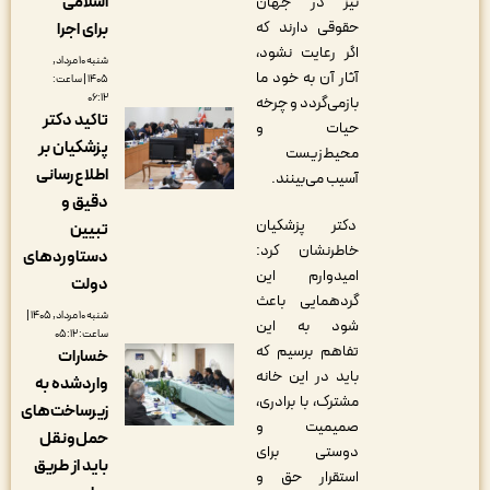
اسلامی
نیز در جهان
حقوقی دارند که
برای اجرا
اگر رعایت نشود،
شنبه ۱۰ مرداد,
آثار آن به خود ما
۱۴۰۵ | ساعت:
۰۶:۱۲
بازمی‌گردد و چرخه
تاکید دکتر
حیات و
پزشکیان بر
محیط‌زیست
اطلاع‌رسانی
آسیب می‌بینند.
دقیق و
دکتر پزشکیان
تبیین
خاطرنشان کرد:
دستاوردهای
امیدوارم این
دولت
گردهمایی باعث
شنبه ۱۰ مرداد, ۱۴۰۵ |
شود به این
ساعت: ۰۵:۱۲
تفاهم برسیم که
خسارات
باید در این خانه
واردشده به
مشترک، با برادری،
زیرساخت‌های
صمیمیت و
حمل‌ونقل
دوستی برای
باید از طریق
استقرار حق و