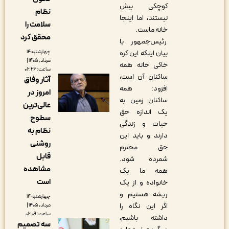
کوچکی بیش
نظام
نیستند، اما اینجا
سلامت را
خانه ماست.
محقق کرد
رئیس‌جمهور با
بیان اینکه این کره
چهارشنبه ۱۴
مرداد, ۱۴۰۵ |
خاکی خانه همه
ساعت: ۰۶:۲۶
ساکنان آن است،
آثار وفاق
افزود: همه
امروز در
ساکنان زمین به
عالی‌ترین
یک اندازه حق
سطوح
حیات و زندگی
نظام به
دارند و باید این
روشنی
حق محترم
قابل
شمرده شود.
مشاهده
همه ما یک
است
خانواده و از یک
ریشه هستیم و
چهارشنبه ۱۴
اگر این نگاه را
مرداد, ۱۴۰۵ |
ساعت: ۰۶:۰۹
داشته باشیم،
سه تصمیم