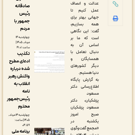
عدالت و انصاف
صادقانه
عمل کنیم تا
رئیس
جهانی بهتر برای
جمهور با
همه بسازیم،
مردم
گفت: این نگاهی
است که ما بر
چهارشنبه ۱۴
مرداد, ۱۴۰۵ |
اساس آن به
ساعت: ۱۹:۰۱
دنبال تعامل با
تکذیب
همسایگان و
ادعای مطرح
دیگر کشورهای
شده درباره
دنیا هستیم.
واکنش رهبر
به گزارش پایگاه
انقلاب به
اطلاع‌رسانی دکتر
نامه
مسعود
رئیس‌جمهور
پزشکیان، دکتر
محترم
مسعود پزشکیان
صبح امروز
چهارشنبه ۱۴ مرداد,
۱۴۰۵ | ساعت:
یکشنبه در
۰۴:۵۹
«مجمع گفت‌وگوی
برنامه ملی