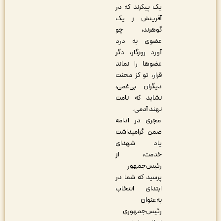
یک پیکرند که در
آفرینش ز یک
گوهرند، چو
عضوی به درد
آورد روزگار، دگر
عضوها را نماند
قرار، تو کز محنت
دیگران بی‌غمی،
نشاید که نامت
نهند آدمی.
مجری در ادامه
ضمن گرامیداشت
یاد شهدای
خدمت، از
رئیس‌جمهور
پرسید که شما در
ابتدای انتخاب
به‌عنوان
رئیس‌جمهوری